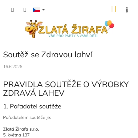
Přejít
NÁKU
na
obsah
KOŠÍK
Soutěž se Zdravou lahví
16.6.2026
PRAVIDLA SOUTĚŽE O VÝROBKY
ZDRAVÁ LAHEV
1. Pořadatel soutěže
Pořadatelem soutěže je:
Zlatá Žirafa s.r.o.
5. května 137