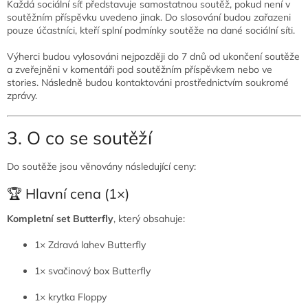
Každá sociální síť představuje samostatnou soutěž, pokud není v
soutěžním příspěvku uvedeno jinak. Do slosování budou zařazeni
pouze účastníci, kteří splní podmínky soutěže na dané sociální síti.
Výherci budou vylosováni nejpozději do 7 dnů od ukončení soutěže
a zveřejněni v komentáři pod soutěžním příspěvkem nebo ve
stories. Následně budou kontaktováni prostřednictvím soukromé
zprávy.
3. O co se soutěží
Do soutěže jsou věnovány následující ceny:
🏆 Hlavní cena (1×)
Kompletní set Butterfly
, který obsahuje:
1× Zdravá lahev Butterfly
1× svačinový box Butterfly
1× krytka Floppy