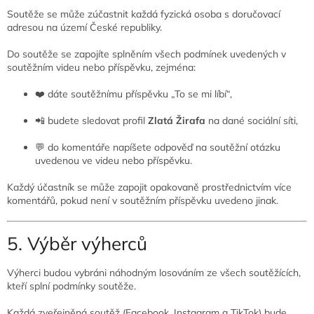
Soutěže se může zúčastnit každá fyzická osoba s doručovací
adresou na území České republiky.
Do soutěže se zapojíte splněním všech podmínek uvedených v
soutěžním videu nebo příspěvku, zejména:
❤️ dáte soutěžnímu příspěvku „To se mi líbí“,
📲 budete sledovat profil
Zlatá Žirafa
na dané sociální síti,
💬 do komentáře napíšete odpověď na soutěžní otázku
uvedenou ve videu nebo příspěvku.
Každý účastník se může zapojit opakovaně prostřednictvím více
komentářů, pokud není v soutěžním příspěvku uvedeno jinak.
5. Výběr výherců
Výherci budou vybráni náhodným losováním ze všech soutěžících,
kteří splní podmínky soutěže.
Každá zveřejněná soutěž (Facebook, Instagram a TikTok) bude