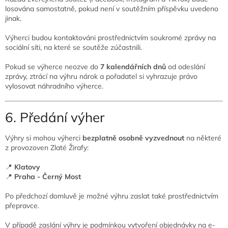
losována samostatně, pokud není v soutěžním příspěvku uvedeno
jinak.
Výherci budou kontaktováni prostřednictvím soukromé zprávy na
sociální síti, na které se soutěže zúčastnili.
Pokud se výherce neozve do
7 kalendářních dnů
od odeslání
zprávy, ztrácí na výhru nárok a pořadatel si vyhrazuje právo
vylosovat náhradního výherce.
6. Předání výher
Výhry si mohou výherci
bezplatně osobně vyzvednout
na některé
z provozoven Zlaté Žirafy:
📍
Klatovy
📍
Praha - Černý Most
Po předchozí domluvě je možné výhru zaslat také prostřednictvím
přepravce.
V případě zaslání výhry je podmínkou vytvoření objednávky na e-