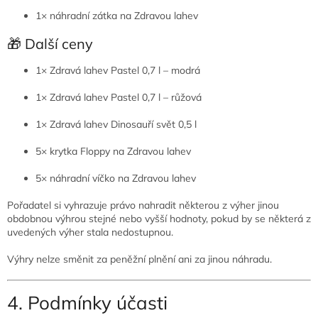
1× náhradní zátka na Zdravou lahev
🎁 Další ceny
1× Zdravá lahev Pastel 0,7 l – modrá
1× Zdravá lahev Pastel 0,7 l – růžová
1× Zdravá lahev Dinosauří svět 0,5 l
5× krytka Floppy na Zdravou lahev
5× náhradní víčko na Zdravou lahev
Pořadatel si vyhrazuje právo nahradit některou z výher jinou
obdobnou výhrou stejné nebo vyšší hodnoty, pokud by se některá z
uvedených výher stala nedostupnou.
Výhry nelze směnit za peněžní plnění ani za jinou náhradu.
4. Podmínky účasti