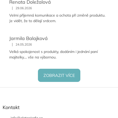
Renata Doležalová
|
29.06.2026
Velmi příjemná komunikace a ochota při změně produktu.
Je vidět, že to dělají srdcem.
Jarmila Balajková
|
24.05.2026
Velká spokojenost s produkty, dodáním i jednání paní
majitelky.... vše na výbornou.
ZOBRAZIT VÍCE
Z
á
p
a
Kontakt
t
info
@
zlatazirafa.cz