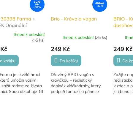
1 279
399 Kč
Kč
–37 %
–30 %
 30398 Farma
+
Brio - Kráva a vagón
BRIO - K
K Originální
dostihov
ěná mašinka Brio
Ihned k odeslání
Ihned k odeslání
(
>5 ks
)
Ihn
rné
(
>5 ks
)
cení
 Kč
249 Kč
249 Kč
ktu
o košíku
Do košíku
Do ko
Farma je skvělá hrací
Dřevěný BRIO vagón s
Zažijte na
ček.
 která umožní vašim
kravičkou – realistický
realistick
zažít radost ze života
doplněk vláčkodráhy, který
jezdec a p
nici. Sada obsahuje 13
podpoří fantazii a přinese
je i bonu
četně dřevěných zvířat
hodiny zábavy.
mašinka B
rky. Děti si mohou
každého m
t...
vláčků .