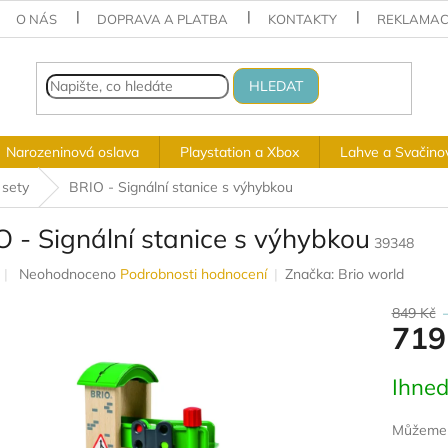
O NÁS
DOPRAVA A PLATBA
KONTAKTY
REKLAMAC
HLEDAT
Narozeninová oslava
Playstation a Xbox
Lahve a Svačino
 sety
BRIO - Signální stanice s výhybkou
 - Signální stanice s výhybkou
39348
Průměrné
Neohodnoceno
Podrobnosti hodnocení
Značka:
Brio world
hodnocení
produktu
849 Kč
719
je
0,0
z
Měrná
Ihned
5
cena:
hvězdiček.
Můžeme d