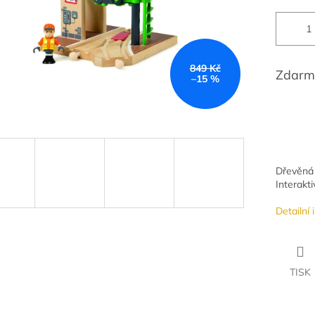
849 Kč
Zdarm
–15 %
Dřevěná 
Interakti
Detailní
TISK