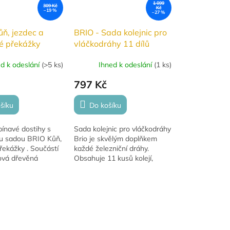
1 099
309 Kč
Kč
–19 %
–27 %
ůň, jezdec a
BRIO - Sada kolejnic pro
é překážky
vláčkodráhy 11 dílů
ed k odeslání
(
>5 ks
)
Ihned k odeslání
(
1 ks
)
797 Kč
šíku
Do košíku
pínavé dostihy s
Sada kolejnic pro vláčkodráhy
ou sadou BRIO Kůň,
Brio je skvělým doplňkem
řekážky . Součástí
každé železniční dráhy.
sová dřevěná
Obsahuje 11 kusů kolejí,
RIO, která potěší
včetně křižovatek a vyvýšené
alého fanouška
dráhy. Rozšiřte vláčkodráhu s
BRIO sadou...