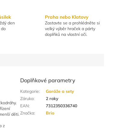
ásilek
Praha nebo Klatovy
aždý den
Zastavte se a prohlédněte si
 do
velký výběr hraček a párty
doplňků na vlastní oči.
Doplňkové parametry
Kategorie
:
Garáže a sety
Záruka
:
2 roky
čkodráhy.
EAN
:
7312350336740
řízení
Značka
:
Brio
enší děti.
a z