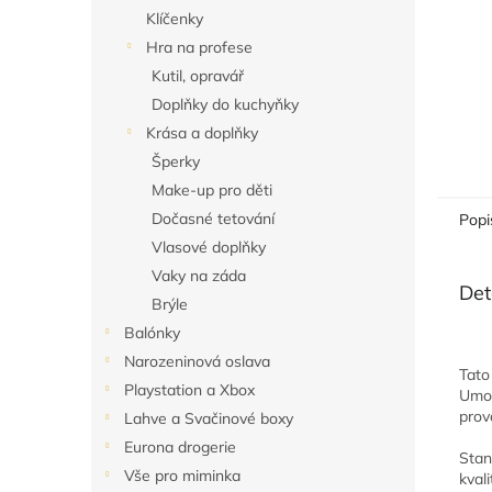
Klíčenky
Hra na profese
Kutil, opravář
Doplňky do kuchyňky
Krása a doplňky
Šperky
Make-up pro děti
Dočasné tetování
Popi
Vlasové doplňky
Vaky na záda
Det
Brýle
Balónky
Narozeninová oslava
Tat
Playstation a Xbox
Umož
prov
Lahve a Svačinové boxy
Eurona drogerie
Stan
Vše pro miminka
kval