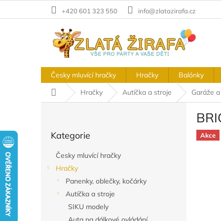
Přejít
+420 601 323 550
info@zlatazirafa.cz
na
obsah
Česky mluvící hračky
Hračky
Balónky
Domů
Hračky
Autíčka a stroje
Garáže a
P
BRIO
o
Přeskočit
s
Kategorie
kategorie
Akce
t
r
Česky mluvící hračky
a
Hračky
n
Panenky, oblečky, kočárky
n
í
Autíčka a stroje
p
SIKU modely
a
Auta na dálkové ovládání