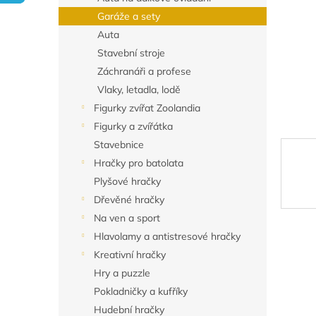
n
Garáže a sety
e
Auta
l
Stavební stroje
Záchranáři a profese
Vlaky, letadla, lodě
Figurky zvířat Zoolandia
Figurky a zvířátka
Stavebnice
Hračky pro batolata
Plyšové hračky
Dřevěné hračky
Na ven a sport
Hlavolamy a antistresové hračky
Kreativní hračky
Hry a puzzle
Pokladničky a kufříky
Hudební hračky