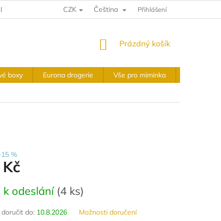
CZK
Čeština
E A VRÁCENÍ
VÝKUPNÍ PODMÍNKY
Přihlášení
OBCHODNÍ PODMÍNKY
NÁKUPNÍ
Prázdný košík
KOŠÍK
vé boxy
Eurona drogerie
Vše pro miminka
Slavnostní 
–15 %
 Kč
 k odeslání
(
4 ks
)
oručit do:
10.8.2026
Možnosti doručení