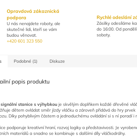
Opravdová zákaznická
Rychlé odeslání z
podpora
Zásilky odesíláme k
U nás nenajdete roboty, ale
do 16:00. Od pondělí
skutečné lidi, kteří se vám
soboty.
budou věnovat.
+420 601 323 550
s
Podobné (1)
Diskuze
ailní popis produktu
o
signální stanice s výhybkou
je skvělým doplňkem každé dřevěné vlá
ňuje dětem ovládat směr jízdy vláčku a zároveň přidává do hry prvek 
ozu. Díky pohyblivým částem a jednoduchému ovládání si s ní poradí i m
ice podporuje kreativní hraní, rozvoj logiky a představivosti. Je vyroben
itních materiálů a snadno se kombinuje s dalšími díly vláčkodráhy.