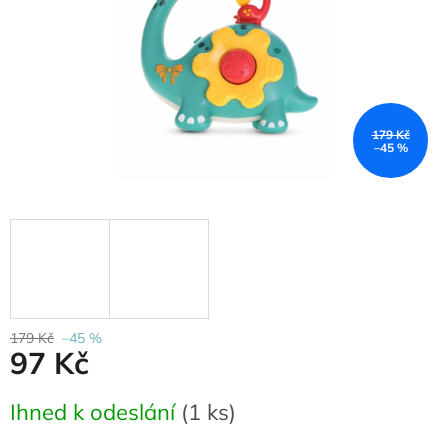
179 Kč
–45 %
179 Kč
–45 %
97 Kč
Měrná
Ihned k odeslání
(
1 ks
)
cena: