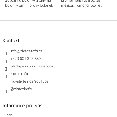
Závaží na balónky Stuhy na
pro nejmenší děti od 18
balónky 2m Fóliový balónek
měsíců. Pomáhá rozvíjet
o velikosti 45x67 cm –...
jemnou motoriku, koordinaci
rukou a očí i logické myšlení.
Děti se...
Z
á
p
a
Kontakt
t
í
info
@
zlatazirafa.cz
+420 601 323 550
Sledujte nás na Facebooku
zlatazirafa
Navštivte náš YouTube
@zlatazirafa
Informace pro vás
O nás