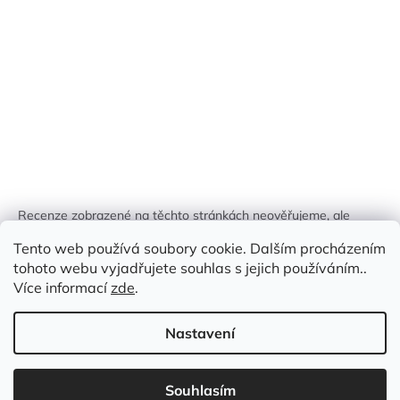
Recenze zobrazené na těchto stránkách neověřujeme, ale
kontrolujeme a odstraňujeme podvodný obsah, pokud je
Tento web používá soubory cookie. Dalším procházením
identifikován.
tohoto webu vyjadřujete souhlas s jejich používáním..
Více informací
zde
.
Nastavení
Vytvořil Shoptet
Souhlasím
Copyright 2026
Zlatá Žirafa
. Všechna práva vyhrazena.