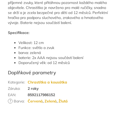
příjemné zvuky, které přitáhnou pozornost každého malého
objevitele. Chrastítko je navrženo pro malé ručičky, snadno
se drží a je zcela bezpečné pro děti od 12 měsíců. Perfektní
hračka pro podporu sluchového, zrakového a hmatového
vývoje. Baterie nejsou součástí balení.
Specifikace:
Velikost: 12 cm
Funkce: světlo a zvuk
barva: zelená
baterie: 2x AAA nejsou součástí balení
Doporučený věk: od 12 měsíců
Doplňkové parametry
Kategorie
:
Chrastítka a kousátka
Záruka
:
2 roky
EAN
:
8592117986152
?
Barva
:
Červená
,
Zelená
,
Žlutá