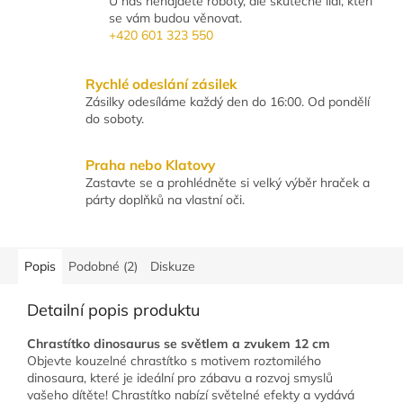
U nás nenajdete roboty, ale skutečné lidi, kteří
se vám budou věnovat.
+420 601 323 550
Rychlé odeslání zásilek
Zásilky odesíláme každý den do 16:00. Od pondělí
do soboty.
Praha nebo Klatovy
Zastavte se a prohlédněte si velký výběr hraček a
párty doplňků na vlastní oči.
Popis
Podobné (2)
Diskuze
Detailní popis produktu
Chrastítko dinosaurus se světlem a zvukem 12 cm
Objevte kouzelné chrastítko s motivem roztomilého
dinosaura, které je ideální pro zábavu a rozvoj smyslů
vašeho dítěte! Chrastítko nabízí světelné efekty a vydává