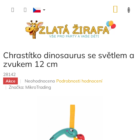
Přejít
NÁKU
na
obsah
KOŠÍK
Chrastítko dinosaurus se světlem a
zvukem 12 cm
28142
Průměrné
Neohodnoceno
Podrobnosti hodnocení
Akce
hodnocení
Značka:
MikroTrading
produktu
je
0,0
z
5
hvězdiček.