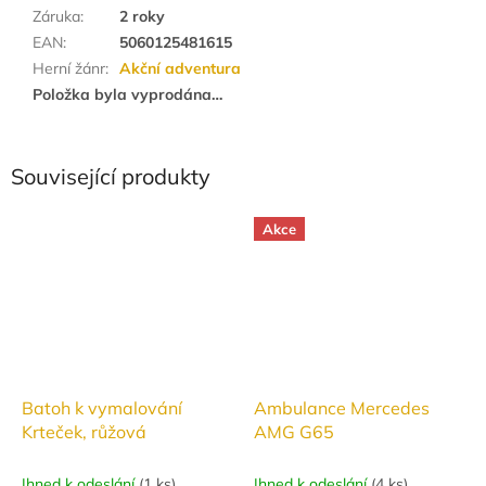
Záruka
:
2 roky
EAN
:
5060125481615
Herní žánr
:
Akční adventura
Položka byla vyprodána…
Související produkty
Akce
Batoh k vymalování
Ambulance Mercedes
Krteček, růžová
AMG G65
Ihned k odeslání
(
1 ks
)
Ihned k odeslání
(
4 ks
)