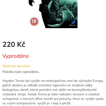
220 Kč
Měrná
Vyprodáno
cena:
Možnosti doručení
Položka byla vyprodána…
Hayden Tenno byl vyslán na nebezpečnou misi do východní Evropy,
jejímž úkolem je odhalit smrtelné tajemství ze studené války
biologickou zbraň, která promění své oběti na bezmyšlenkovité
vražedné stroje. Avšak Tenno je také nakažen virusem a získává
schopnosti, o kterých dříve neměl ani potuchy. Musí se vyvíjet spolu
se svými schopnostmi, využit je v boji a přežít.