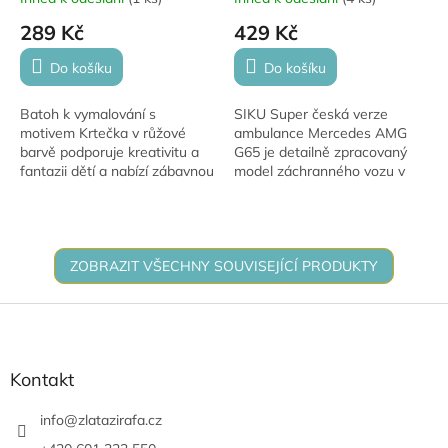
289 Kč
429 Kč
Do košíku
Do košíku
Batoh k vymalování s
SIKU Super česká verze
motivem Krtečka v růžové
ambulance Mercedes AMG
barvě podporuje kreativitu a
G65 je detailně zpracovaný
fantazii dětí a nabízí zábavnou
model záchranného vozu v
a opakovatelnou tvorbu díky
realistickém provedení.
smývatelným fixům. Je ideální
Kovový model v měřítku
do školky,...
typickém pro řadu SIKU
potěší...
ZOBRAZIT VŠECHNY SOUVISEJÍCÍ PRODUKTY
Z
á
p
a
Kontakt
t
í
info
@
zlatazirafa.cz