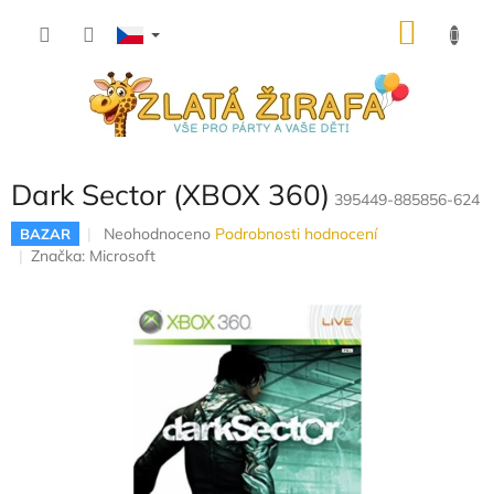
Přejít
NÁKU
na
obsah
KOŠÍK
Dark Sector (XBOX 360)
395449-885856-624
Průměrné
Neohodnoceno
Podrobnosti hodnocení
BAZAR
hodnocení
Značka:
Microsoft
produktu
je
0,0
z
5
hvězdiček.