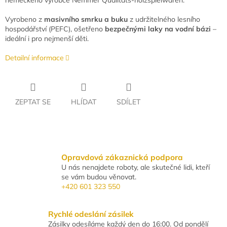
německého výrobce
Nemmer Qualitäts-holzspielwaren
.
Vyrobeno z
masivního smrku a buku
z udržitelného lesního
hospodářství (PEFC), ošetřeno
bezpečnými laky na vodní bázi
–
ideální i pro nejmenší děti.
Detailní informace
ZEPTAT SE
HLÍDAT
SDÍLET
Opravdová zákaznická podpora
U nás nenajdete roboty, ale skutečné lidi, kteří
se vám budou věnovat.
+420 601 323 550
Rychlé odeslání zásilek
Zásilky odesíláme každý den do 16:00. Od pondělí