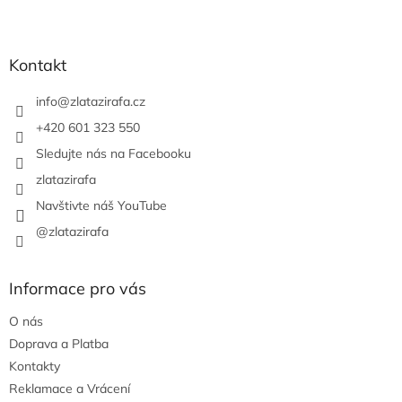
Z
á
p
a
Kontakt
t
í
info
@
zlatazirafa.cz
+420 601 323 550
Sledujte nás na Facebooku
zlatazirafa
Navštivte náš YouTube
@zlatazirafa
Informace pro vás
O nás
Doprava a Platba
Kontakty
Reklamace a Vrácení