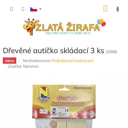
Přejít
NÁKU
na
obsah
KOŠÍK
Dřevěné autíčko skládací 3 ks
15588
Průměrné
Neohodnoceno
Podrobnosti hodnocení
Akce
hodnocení
Značka:
Nemmer
produktu
je
0,0
z
5
hvězdiček.