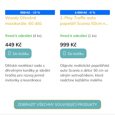
556 Kč
–19 %
1 099 Kč
–9 %
Woody Dřevěné
2-Play Traffic auto
maxikorále, 60 dílů
popeláři Scania 50cm na
setrvačník
Ihned k odeslání
(
4 ks
)
Ihned k odeslání
(
1 ks
)
449 Kč
999 Kč
Do košíku
Do košíku
Dětská navlékací sada s
Objevte realistické popelářské
dřevěnými korálky je ideální
auto Scania o délce 50 cm se
hračka pro rozvoj jemné
silným setrvačníkem, které
motoriky a koordinace
nadchne každého malého
pohybů. Podporuje trpělivost,
řidiče! Robustní zpracování,
přesnost a fantazii dítěte a
pohyblivá korba a atraktivní
nabízí zábavné...
design...
ZOBRAZIT VŠECHNY SOUVISEJÍCÍ PRODUKTY