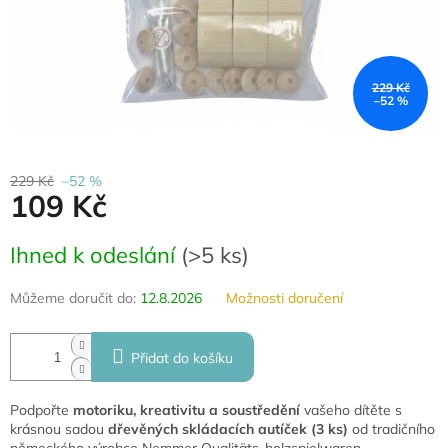
229 Kč
–52 %
229 Kč
–52 %
109 Kč
Měrná
Ihned k odeslání
(
>5 ks
)
cena:
Můžeme doručit do:
12.8.2026
Možnosti doručení
Přidat do košíku
Podpořte
motoriku, kreativitu a soustředění
vašeho dítěte s
krásnou sadou
dřevěných skládacích autíček (3 ks)
od tradičního