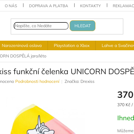
O NÁS
DOPRAVA A PLATBA
KONTAKTY
REKLAMAC
HLEDAT
Narozeninová oslava
Playstation a Xbox
Lahve a Svačino
ICORN DOSPĚLÁ jaro/léto
xiss funkční čelenka UNICORN DOSPĚL
né
noceno
Podrobnosti hodnocení
Značka:
Drexiss
ení
370
u
Měrná
370 Kč /
cena:
Ihned
ek.
Můžeme d