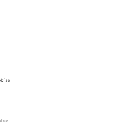
bí se
robce