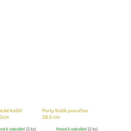
ické koště
Party Košík pavučina
90cm
28,5 cm
ned k odeslání
(
2 ks
)
Ihned k odeslání
(
2 ks
)