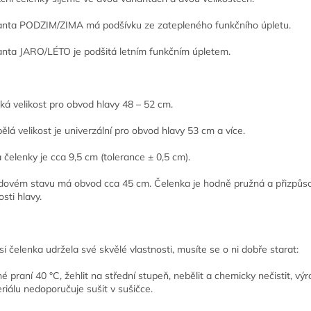
anta PODZIM/ZIMA má podšívku ze zatepleného funkčního úpletu.
anta JARO/LÉTO je podšitá letním funkčním úpletem.
ká velikost pro obvod hlavy 48 – 52 cm.
ělá velikost je univerzální pro obvod hlavy 53 cm a více.
a čelenky je cca 9,5 cm (tolerance ± 0,5 cm).
idovém stavu má obvod cca 45 cm. Čelenka je hodně pružná a přizpůso
kosti hlavy.
si čelenka udržela své skvělé vlastnosti, musíte se o ni dobře starat:
é praní 40 °C, žehlit na střední stupeň, nebělit a chemicky nečistit, vý
riálu nedoporučuje sušit v sušičce.