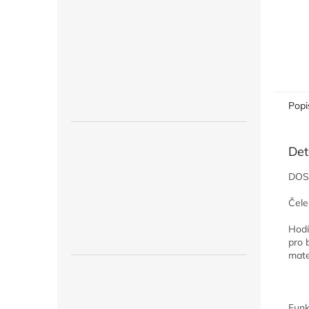
Popi
Det
DOS
Čele
Hodí
pro 
mate
Funk