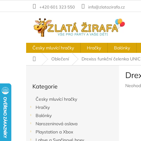
Přejít
+420 601 323 550
info@zlatazirafa.cz
na
obsah
Česky mluvící hračky
Hračky
Balónky
Domů
Oblečení
Drexiss funkční čelenka UN
P
Dre
o
Přeskočit
s
Průměr
Kategorie
Neohod
kategorie
t
hodnoc
r
produkt
Česky mluvící hračky
a
je
Hračky
n
0,0
z
Balónky
n
5
í
Narozeninová oslava
hvězdič
p
Playstation a Xbox
a
Lahve a Svačinové boxy