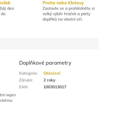
ásilek
Praha nebo Klatovy
aždý den
Zastavte se a prohlédněte si
 do
velký výběr hraček a párty
doplňků na vlastní oči.
Doplňkové parametry
Kategorie
:
Oblečení
Záruka
:
2 roky
EAN
:
1003013017
tní nejen
tickému