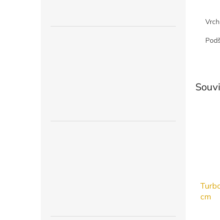
Vrch
Podš
Souvi
Turbo
cm