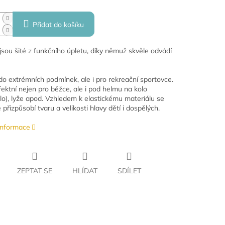
Přidat do košíku
jsou šité z funkčního úpletu, díky němuž skvěle odvádí
do extrémních podmínek, ale i pro rekreační sportovce.
fektní nejen pro běžce, ale i pod helmu na kolo
lo), lyže apod. Vzhledem k elastickému materiálu se
přizpůsobí tvaru a velikosti hlavy dětí i dospělých.
 informace
ZEPTAT SE
HLÍDAT
SDÍLET