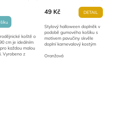
49 Kč
DETAIL
šíku
Stylový halloween doplněk v
podobě gumového košíku s
rodějnické koště o
motivem pavučiny skvěle
90 cm je ideálním
doplní karnevalový kostým
pro každou malou
čarodějnice, upíra nebo jiné
i. Vyrobeno z
strašidelné masky. Košík lze
Oranžová
tyčky a zdobené
využít také jako...
 síťovinou s
.