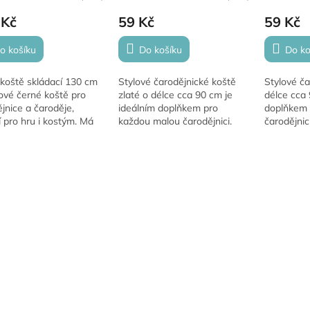
 Kč
59 Kč
59 Kč
o košíku
Do košíku
Do ko
 koště skládací 130 cm
Stylové čarodějnické koště
Stylové ča
lové černé koště pro
zlaté o délce cca 90 cm je
délce cca 
jnice a čaroděje,
ideálním doplňkem pro
doplňkem 
í pro hru i kostým. Má
každou malou čarodějnici.
čarodějnic
vatelné provedení ze 3
Vyrobeno z plastové tyčky a
plastové 
a tři barevné stuhy.
zdobené metalickou zlatou
metalickou
no z...
síťovinou s přírodním...
přírodním..