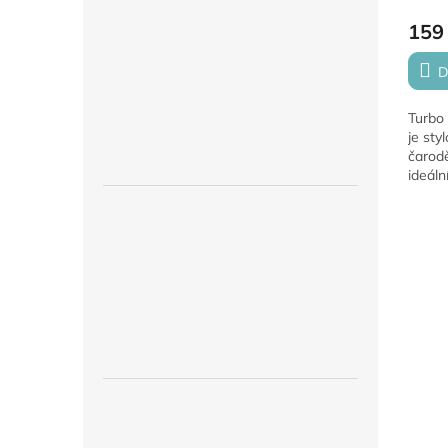
159
D
Turbo
je sty
čarodě
ideáln
sklado
částí 
Vyrobe