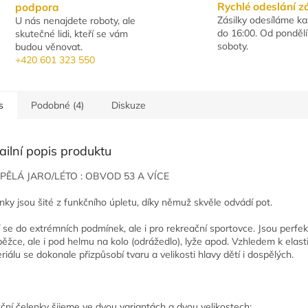
Rychlé odeslání z
podpora
Zásilky odesíláme k
U nás nenajdete roboty, ale
do 16:00. Od pondělí
skutečné lidi, kteří se vám
soboty.
budou věnovat.
+420 601 323 550
s
Podobné (4)
Diskuze
ailní popis produktu
PĚLÁ JARO/LÉTO : OBVOD 53 A VÍCE
nky jsou šité z funkčního úpletu, díky němuž skvěle odvádí pot.
 se do extrémních podmínek, ale i pro rekreační sportovce. Jsou perfek
běžce, ale i pod helmu na kolo (odrážedlo), lyže apod. Vzhledem k elas
riálu se dokonale přizpůsobí tvaru a velikosti hlavy dětí i dospělých.
ční čelenky šijeme ve dvou variantách a dvou velikostech: