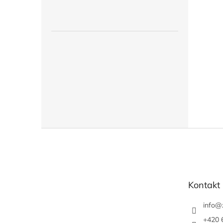
Z
á
p
a
t
Kontakt
í
info
@
+420 