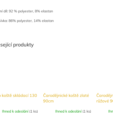
ní díl: 92 % polyester, 8% elastan
ívka: 86% polyester, 14% elastan
sející produkty
 koště skládací 130
Čarodějnické koště zlaté
Čarodějn
90cm
růžové 
Ihned k odeslání
(
1 ks
)
Ihned k odeslání
(
1 ks
)
Ih