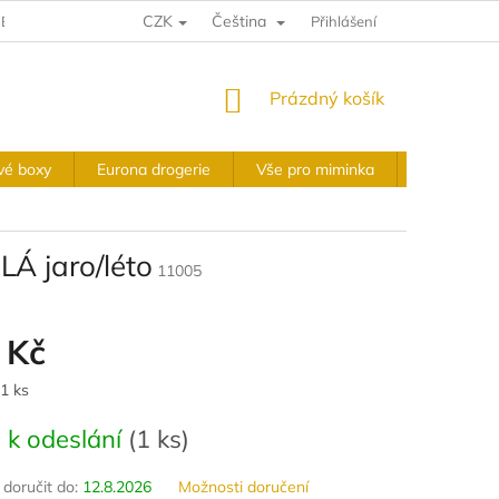
CZK
Čeština
E A VRÁCENÍ
VÝKUPNÍ PODMÍNKY
Přihlášení
OBCHODNÍ PODMÍNKY
NÁKUPNÍ
Prázdný košík
KOŠÍK
vé boxy
Eurona drogerie
Vše pro miminka
Slavnostní 
Á jaro/léto
11005
 Kč
 1 ks
 k odeslání
(
1 ks
)
oručit do:
12.8.2026
Možnosti doručení