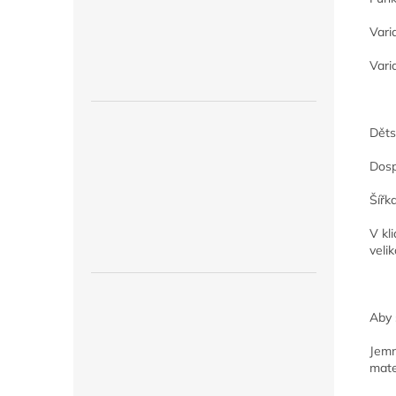
Vari
Vari
Děts
Dosp
Šířk
V kl
veli
Aby 
Jemn
mate