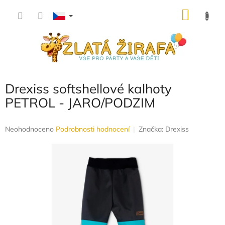
Přejít
NÁKU
na
obsah
KOŠÍK
Drexiss softshellové kalhoty
PETROL - JARO/PODZIM
Průměrné
Neohodnoceno
Podrobnosti hodnocení
Značka:
Drexiss
hodnocení
produktu
je
0,0
z
5
hvězdiček.