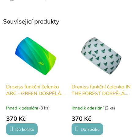
Související produkty
Drexiss funkční čelenka
Drexiss funkční čelenka IN
ARC - GREEN DOSPĚLÁ
THE FOREST DOSPĚLÁ
jaro/léto
jaro/léto
Ihned k odeslání
(
3 ks
)
Ihned k odeslání
(
2 ks
)
370 Kč
370 Kč
Do košíku
Do košíku