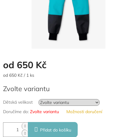
od
650 Kč
Měrná
od 650 Kč / 1 ks
cena:
Zvolte variantu
Dětská velikost
Doručíme do:
Zvolte variantu
Možnosti doručení
Přidat do košíku