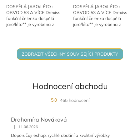
DOSPĚLÁ JARO/LÉTO :
DOSPĚLÁ JARO/LÉTO :
OBVOD 53 A VÍCE Drexiss
OBVOD 53 A VÍCE Drexiss
funkční čelenka dospělá
funkční čelenka dospělá
jaro/léto** je vyrobena z
jaro/léto** je vyrobena z
lehkého funkčního úpletu,
lehkého funkčního úpletu,
který skvěle odvádí pot.
který skvěle odvádí pot.
Perfektní volba pro běžce,...
Perfektní volba pro běžce,...
ZOBRAZIT VŠECHNY SOUVISEJÍCÍ PRODUKTY
Hodnocení obchodu
5,0
465 hodnocení
Drahomíra Nováková
|
11.06.2026
Doporučuji eshop, rychlé dodání a kvalitní výrobky