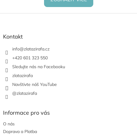
Z
á
p
a
Kontakt
t
í
info
@
zlatazirafa.cz
+420 601 323 550
Sledujte nás na Facebooku
zlatazirafa
Navštivte náš YouTube
@zlatazirafa
Informace pro vás
O nás
Doprava a Platba