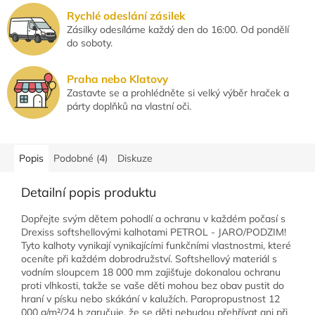
Rychlé odeslání zásilek
Zásilky odesíláme každý den do 16:00. Od pondělí
do soboty.
Praha nebo Klatovy
Zastavte se a prohlédněte si velký výběr hraček a
párty doplňků na vlastní oči.
Popis
Podobné (4)
Diskuze
Detailní popis produktu
Dopřejte svým dětem pohodlí a ochranu v každém počasí s
Drexiss softshellovými kalhotami PETROL - JARO/PODZIM!
Tyto kalhoty vynikají vynikajícími funkčními vlastnostmi, které
oceníte při každém dobrodružství. Softshellový materiál s
vodním sloupcem 18 000 mm zajišťuje dokonalou ochranu
proti vlhkosti, takže se vaše děti mohou bez obav pustit do
hraní v písku nebo skákání v kalužích. Paropropustnost 12
000 g/m²/24 h zaručuje, že se děti nebudou přehřívat ani při