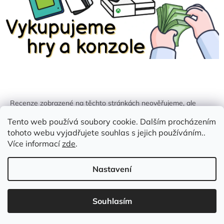
Recenze zobrazené na těchto stránkách neověřujeme, ale
kontrolujeme a odstraňujeme podvodný obsah, pokud je
Tento web používá soubory cookie. Dalším procházením
identifikován.
tohoto webu vyjadřujete souhlas s jejich používáním..
Více informací
zde
.
Nastavení
Vytvořil Shoptet
Souhlasím
Copyright 2026
Zlatá Žirafa
. Všechna práva vyhrazena.