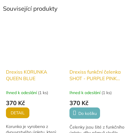
Související produkty
Drexiss KORUNKA
Drexiss funkční čelenka
QUEEN BLUE
SHOT - PURPLE PINK
DOSPĚLÁ jaro/léto
Ihned k odeslání
(
1 ks
)
Ihned k odeslání
(
1 ks
)
370 Kč
370 Kč
DETAIL
Do košíku
Korunka je vyrobena z
Čelenky jsou šité z funkčního
dvouvrstvého úpletu, který
úpletu, díky němuž skvěle