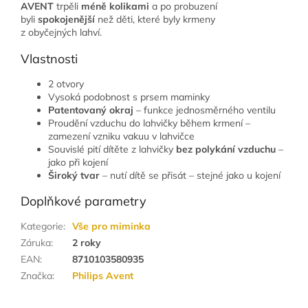
AVENT
trpěli
méně kolikami
a po probuzení
byli
spokojenější
než děti, které byly krmeny
z obyčejných lahví.
Vlastnosti
2 otvory
Vysoká podobnost s prsem maminky
Patentovaný okraj
– funkce jednosměrného ventilu
Proudění vzduchu do lahvičky během krmení –
zamezení vzniku vakuu v lahvičce
Souvislé pití dítěte z lahvičky
bez polykání vzduchu
–
jako při kojení
Široký tvar
– nutí dítě se přisát – stejné jako u kojení
Doplňkové parametry
Kategorie
:
Vše pro miminka
Záruka
:
2 roky
EAN
:
8710103580935
Značka
:
Philips Avent