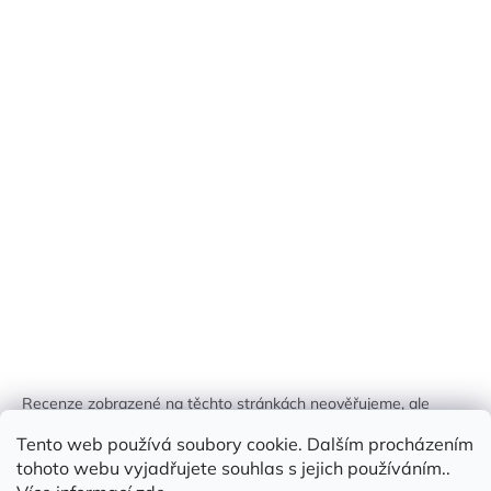
Recenze zobrazené na těchto stránkách neověřujeme, ale
kontrolujeme a odstraňujeme podvodný obsah, pokud je
Tento web používá soubory cookie. Dalším procházením
identifikován.
tohoto webu vyjadřujete souhlas s jejich používáním..