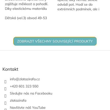
zajišťuje měkkost a pohodlí.
odvádí pot. Hodí se do
Díky elastickému materiálu
extrémních podmínek, ale i
perfektně sedí na hlavě dítěte.
pro rekreační sportovce. Jsou
Je navržena s ohledem na
Dětská (vel.3) obvod 49-53
perfektní nejen pro běžce, ale
maximální...
i pod...
ZOBRAZIT VŠECHNY SOUVISEJÍCÍ PRODUKTY
Z
á
p
a
Kontakt
t
í
info
@
zlatazirafa.cz
+420 601 323 550
Sledujte nás na Facebooku
zlatazirafa
Navštivte náš YouTube