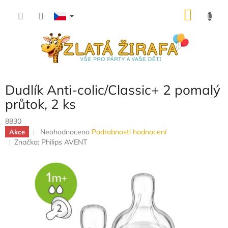
Přejít
NÁKU
na
obsah
KOŠÍK
Dudlík Anti-colic/Classic+ 2 pomalý
průtok, 2 ks
8830
Průměrné
Neohodnoceno
Podrobnosti hodnocení
Akce
hodnocení
Značka:
Philips AVENT
produktu
je
0,0
z
5
hvězdiček.