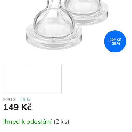
209 Kč
–28 %
209 Kč
–28 %
149 Kč
Měrná
Ihned k odeslání
(
2 ks
)
cena: