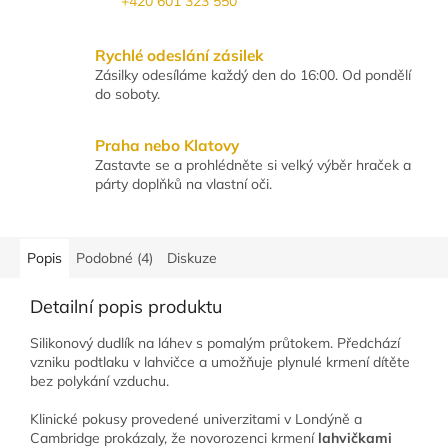
+420 601 323 550
Rychlé odeslání zásilek
Zásilky odesíláme každý den do 16:00. Od pondělí
do soboty.
Praha nebo Klatovy
Zastavte se a prohlédněte si velký výběr hraček a
párty doplňků na vlastní oči.
Popis
Podobné (4)
Diskuze
Detailní popis produktu
Silikonový dudlík na láhev s pomalým průtokem. Předchází
vzniku podtlaku v lahvičce a umožňuje plynulé krmení dítěte
bez polykání vzduchu.
Klinické pokusy provedené univerzitami v Londýně a
Cambridge prokázaly, že novorozenci krmení
lahvičkami