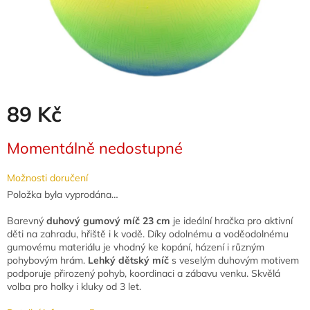
89 Kč
Měrná
Momentálně nedostupné
cena:
Možnosti doručení
Položka byla vyprodána…
Barevný
duhový gumový míč 23 cm
je ideální hračka pro aktivní
děti na zahradu, hřiště i k vodě. Díky odolnému a voděodolnému
gumovému materiálu je vhodný ke kopání, házení i různým
pohybovým hrám.
Lehký dětský míč
s veselým duhovým motivem
podporuje přirozený pohyb, koordinaci a zábavu venku. Skvělá
volba pro holky i kluky od 3 let.