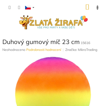
Přejít
NÁKU
na
obsah
KOŠÍK
Duhový gumový míč 23 cm
15616
Průměrné
Neohodnoceno
Podrobnosti hodnocení
Značka:
MikroTrading
hodnocení
produktu
je
0,0
z
5
hvězdiček.