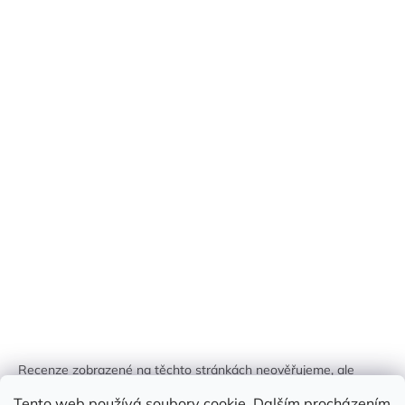
Recenze zobrazené na těchto stránkách neověřujeme, ale
kontrolujeme a odstraňujeme podvodný obsah, pokud je
Tento web používá soubory cookie. Dalším procházením
identifikován.