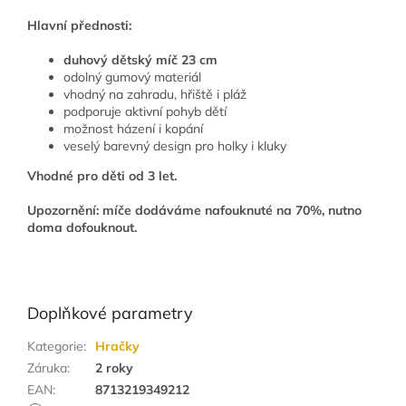
Hlavní přednosti:
duhový dětský míč 23 cm
odolný gumový materiál
vhodný na zahradu, hřiště i pláž
podporuje aktivní pohyb dětí
možnost házení i kopání
veselý barevný design pro holky i kluky
Vhodné pro děti od 3 let.
Upozornění:
míče dodáváme nafouknuté na 70%, nutno
doma dofouknout.
Doplňkové parametry
Kategorie
:
Hračky
Záruka
:
2 roky
EAN
:
8713219349212