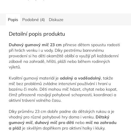
Popis
Podobné (4)
Diskuze
Detailní popis produktu
Duhový gumový míč 23 cm
přinese dětem spoustu radosti
při hrách venku i u vody. Díky pestrému barevnému
provedení si ho děti okamžitě oblíbí a využijí při každodenní
zábavě na zahradě, hřišti, pláži nebo během rodinných
výletů.
Kvalitní gumový materiál je
odolný a voděodolný
, takže
míč bez problémů zvládne intenzivní používání i hraní u
bazénu či moře. Děti mohou míč házet, chytat nebo kopat,
čímž přirozeně rozvíjejí pohybové schopnosti, koordinaci a
aktivní trávení volného času.
Díky průměru 23 cm dobře padne do dětských rukou a je
vhodný pro různé pohybové hry doma i venku.
Dětský
gumový míč
,
duhový míč pro děti
nebo
míč na zahradu
a pláž
je skvělým doplňkem pro aktivní holky i kluky.