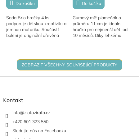
Do košíku
Do košíku
Sada Brio hračky 4 ks
Gumový míč plameňák o
podporuje dětskou kreativitu a
průměru 11 cm je ideální
jemnou motoriku. Součástí
hračka pro nejmenší děti od
balení je originální dřevěná
10 měsíců. Díky lehkému
mašinka Brio jako dárek, která
provedení a příjemnému
skvěle doplní každou
materiálu se dobře drží v
vláčkodráhu .
malých dětských rukách....
ZOBRAZIT VŠECHNY SOUVISEJÍCÍ PRODUKTY
Z
á
p
a
Kontakt
t
í
info
@
zlatazirafa.cz
+420 601 323 550
Sledujte nás na Facebooku