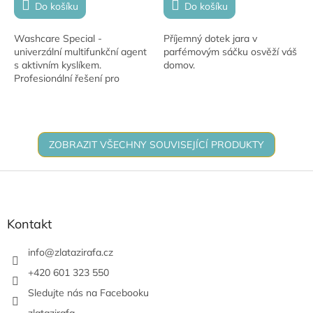
Do košíku
Do košíku
Washcare Special -
Příjemný dotek jara v
univerzální multifunkční agent
parfémovým sáčku osvěží váš
s aktivním kyslíkem.
domov.
Profesionální řešení pro
odstraňování skvrn, plísní a
čištění odpadů. Vynikající
účinnost i na ty...
ZOBRAZIT VŠECHNY SOUVISEJÍCÍ PRODUKTY
Z
á
p
a
Kontakt
t
í
info
@
zlatazirafa.cz
+420 601 323 550
Sledujte nás na Facebooku