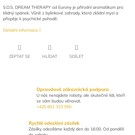
S.O.S. DREAM THERAPY od Eurony je přírodní aromatikum pro
klidný spánek. Vůně z bylinkové zahrady, která zklidní mysl a
přispěje k psychické pohodě.
Detailní informace
ZEPTAT SE
HLÍDAT
SDÍLET
Opravdová zákaznická podpora
U nás nenajdete roboty, ale skutečné lidi, kteří
se vám budou věnovat.
+420 601 323 550
Rychlé odeslání zásilek
Zásilky odesíláme každý den do 16:00. Od pondělí
do soboty.