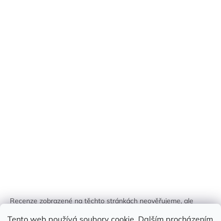
Recenze zobrazené na těchto stránkách neověřujeme, ale
kontrolujeme a odstraňujeme podvodný obsah, pokud je
Tento web používá soubory cookie. Dalším procházením
identifikován.