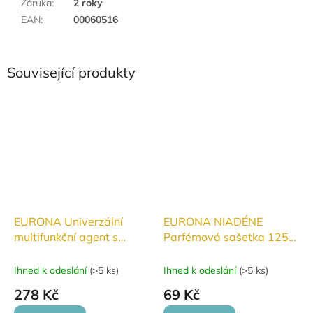
Záruka
:
2 roky
EAN
:
00060516
Související produkty
EURONA Univerzální
EURONA NIADÉNE
multifunkční agent s
Parfémová sašetka 125
obsahem kyslíku 800g
ml
Ihned k odeslání
(
>5 ks
)
Ihned k odeslání
(
>5 ks
)
278 Kč
69 Kč