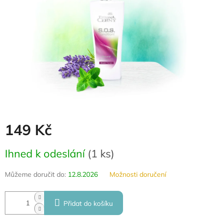
149 Kč
Měrná
Ihned k odeslání
(
1 ks
)
cena:
Můžeme doručit do:
12.8.2026
Možnosti doručení
Přidat do košíku