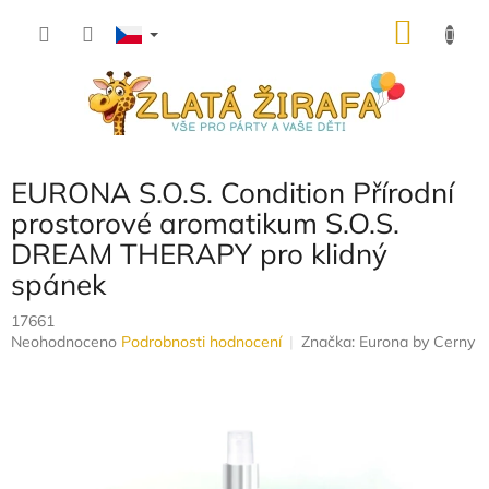
Přejít
NÁKU
na
obsah
KOŠÍK
EURONA S.O.S. Condition Přírodní
prostorové aromatikum S.O.S.
DREAM THERAPY pro klidný
spánek
17661
Průměrné
Neohodnoceno
Podrobnosti hodnocení
Značka:
Eurona by Cerny
hodnocení
produktu
je
0,0
z
5
hvězdiček.