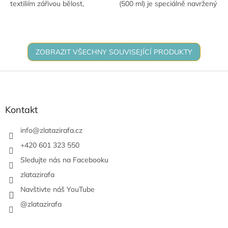
textiliím zářivou bělost,
(500 ml) je speciálně navržený
svěžest a jemnost. Chrání
pro ekologické mytí nádobí.
vlákna, usnadňuje následnou
Poskytuje zářivý lesk a je
údržbu a díky speciálnímu...
šetrný k jemnému sklu i...
ZOBRAZIT VŠECHNY SOUVISEJÍCÍ PRODUKTY
Z
á
p
a
Kontakt
t
í
info
@
zlatazirafa.cz
+420 601 323 550
Sledujte nás na Facebooku
zlatazirafa
Navštivte náš YouTube
@zlatazirafa