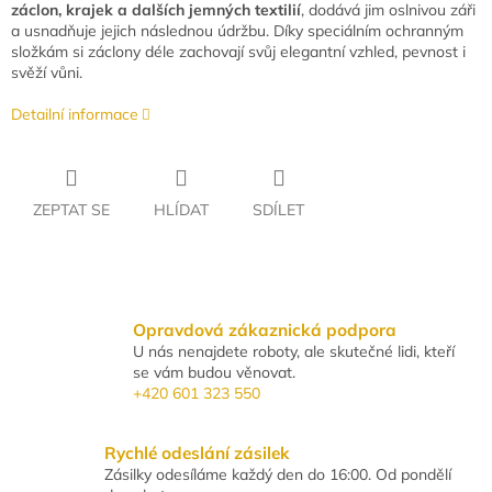
záclon, krajek a dalších jemných textilií
, dodává jim oslnivou záři
a usnadňuje jejich následnou údržbu. Díky speciálním ochranným
složkám si záclony déle zachovají svůj elegantní vzhled, pevnost i
svěží vůni.
Detailní informace
ZEPTAT SE
HLÍDAT
SDÍLET
Opravdová zákaznická podpora
U nás nenajdete roboty, ale skutečné lidi, kteří
se vám budou věnovat.
+420 601 323 550
Rychlé odeslání zásilek
Zásilky odesíláme každý den do 16:00. Od pondělí