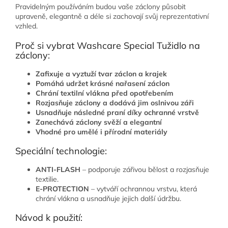
Pravidelným používáním budou vaše záclony působit
upraveně, elegantně a déle si zachovají svůj reprezentativní
vzhled.
Proč si vybrat Washcare Special Tužidlo na
záclony:
Zafixuje a vyztuží tvar záclon a krajek
Pomáhá udržet krásné nařasení záclon
Chrání textilní vlákna před opotřebením
Rozjasňuje záclony a dodává jim oslnivou záři
Usnadňuje následné praní díky ochranné vrstvě
Zanechává záclony svěží a elegantní
Vhodné pro umělé i přírodní materiály
Speciální technologie:
ANTI-FLASH
– podporuje zářivou bělost a rozjasňuje
textilie.
E-PROTECTION
– vytváří ochrannou vrstvu, která
chrání vlákna a usnadňuje jejich další údržbu.
Návod k použití: