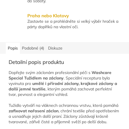
do soboty.
Praha nebo Klatovy
Zastavte se a prohlédněte si velký výběr hraček a
párty doplňků na vlastní oči.
Popis
Podobné (4)
Diskuze
Detailní popis produktu
Dopřejte svým záclonám profesionální péči s
Washcare
Special Tužidlem na záclony
. Speciální receptura byla
vyvinuta pro
umělé i přírodní záclony, krajkové záclony a
další jemné textilie
, kterým pomáhá zachovat perfektní
tvar, pevnost a elegantní vzhled.
Tužidlo vytváří na vláknech ochrannou vrstvu, která pomáhá
zafixovat nařasení záclon
, chrání textilie před opotřebením
a usnadňuje jejich další praní. Záclony zůstávají krásně
tvarované, zářivě čisté a příjemně svěží po delší dobu.