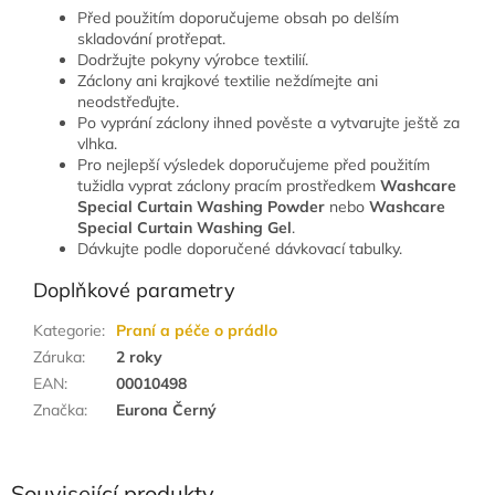
Před použitím doporučujeme obsah po delším
skladování protřepat.
Dodržujte pokyny výrobce textilií.
Záclony ani krajkové textilie neždímejte ani
neodstřeďujte.
Po vyprání záclony ihned pověste a vytvarujte ještě za
vlhka.
Pro nejlepší výsledek doporučujeme před použitím
tužidla vyprat záclony pracím prostředkem
Washcare
Special Curtain Washing Powder
nebo
Washcare
Special Curtain Washing Gel
.
Dávkujte podle doporučené dávkovací tabulky.
Doplňkové parametry
Kategorie
:
Praní a péče o prádlo
Záruka
:
2 roky
EAN
:
00010498
Značka
:
Eurona Černý
Související produkty