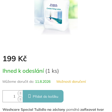
199 Kč
Měrná
Ihned k odeslání
(
1 ks
)
cena:
Můžeme doručit do:
11.8.2026
Možnosti doručení
Přidat do košíku
Washcare Special Tužidlo na záclony
pomáhá
zafixovat tvar