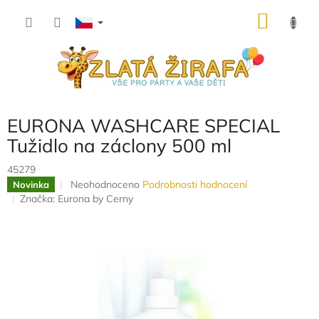
Přejít
NÁKU
na
obsah
KOŠÍK
EURONA WASHCARE SPECIAL
Tužidlo na záclony 500 ml
45279
Průměrné
Neohodnoceno
Podrobnosti hodnocení
Novinka
hodnocení
Značka:
Eurona by Cerny
produktu
je
0,0
z
5
hvězdiček.