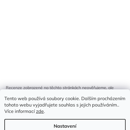
Recenze zobrazené na těchto stránkách neověřujeme, ale
kontrolujeme a odstraňujeme podvodný obsah, pokud je
Tento web používá soubory cookie. Dalším procházením
identifikován.
tohoto webu vyjadřujete souhlas s jejich používáním..
Více informací
zde
.
Nastavení
Vytvořil Shoptet