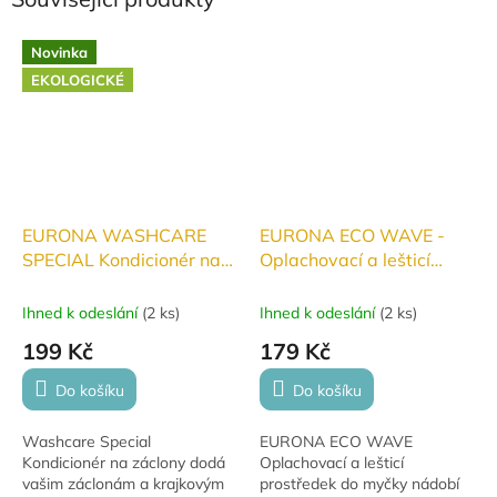
Novinka
EKOLOGICKÉ
EURONA WASHCARE
EURONA ECO WAVE -
SPECIAL Kondicionér na
Oplachovací a lešticí
záclony 500 ml
prostředek do myčky
nádobí 500ml
Ihned k odeslání
(
2 ks
)
Ihned k odeslání
(
2 ks
)
199 Kč
179 Kč
Do košíku
Do košíku
Washcare Special
EURONA ECO WAVE
Kondicionér na záclony dodá
Oplachovací a lešticí
vašim záclonám a krajkovým
prostředek do myčky nádobí