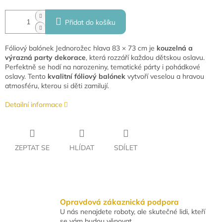
Přidat do košíku
Fóliový balónek Jednorožec hlava 83 × 73 cm je
kouzelná a
výrazná party dekorace
, která rozzáří každou dětskou oslavu.
Perfektně se hodí na narozeniny, tematické párty i pohádkové
oslavy. Tento
kvalitní fóliový balónek
vytvoří veselou a hravou
atmosféru, kterou si děti zamilují.
Detailní informace
ZEPTAT SE
HLÍDAT
SDÍLET
Opravdová zákaznická podpora
U nás nenajdete roboty, ale skutečné lidi, kteří
se vám budou věnovat.