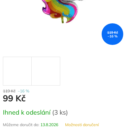
119 Kč
–16 %
119 Kč
–16 %
99 Kč
Měrná
Ihned k odeslání
(
3 ks
)
cena:
Můžeme doručit do:
13.8.2026
Možnosti doručení