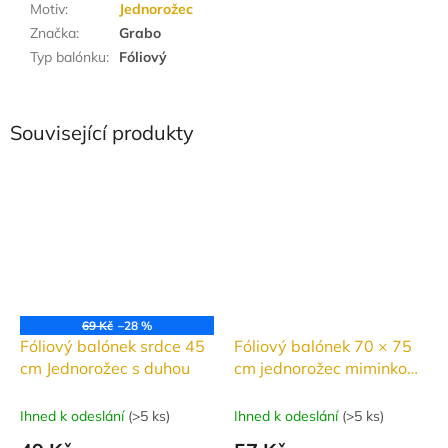
Motiv
:
Jednorožec
Značka
:
Grabo
Typ balónku
:
Fóliový
Související produkty
69 Kč
–28 %
Fóliový balónek srdce 45
Fóliový balónek 70 × 75
cm Jednorožec s duhou
cm jednorožec miminko
spící
Ihned k odeslání
(
>5 ks
)
Ihned k odeslání
(
>5 ks
)