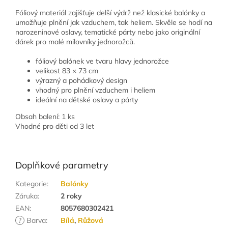
Fóliový materiál zajišťuje delší výdrž než klasické balónky a
umožňuje plnění jak vzduchem, tak heliem. Skvěle se hodí na
narozeninové oslavy, tematické párty nebo jako originální
dárek pro malé milovníky jednorožců.
fóliový balónek ve tvaru hlavy jednorožce
velikost 83 × 73 cm
výrazný a pohádkový design
vhodný pro plnění vzduchem i heliem
ideální na dětské oslavy a párty
Obsah balení: 1 ks
Vhodné pro děti od 3 let
Doplňkové parametry
Kategorie
:
Balónky
Záruka
:
2 roky
EAN
:
8057680302421
?
Barva
:
Bílá
,
Růžová