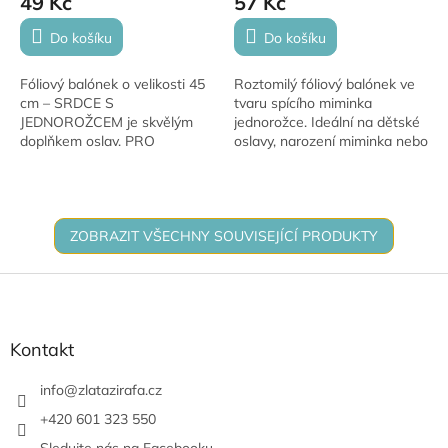
49 Kč
57 Kč
Do košíku
Do košíku
Fóliový balónek o velikosti 45
Roztomilý fóliový balónek ve
cm – SRDCE S
tvaru spícího miminka
JEDNOROŽCEM je skvělým
jednorožce. Ideální na dětské
doplňkem oslav. PRO
oslavy, narození miminka nebo
RADOST. Má krásné stálé
baby shower. Velikost 70 × 75
barvy a hodí se na narozeniny,
cm.
výročí i novoroční dekorace.
Tento...
ZOBRAZIT VŠECHNY SOUVISEJÍCÍ PRODUKTY
Z
á
p
a
Kontakt
t
í
info
@
zlatazirafa.cz
+420 601 323 550
Sledujte nás na Facebooku