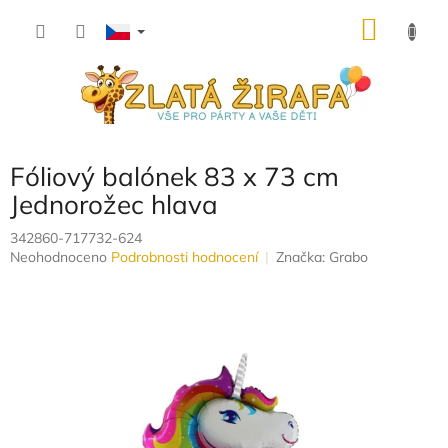
Přejít
NÁKU
na
obsah
KOŠÍK
Fóliový balónek 83 x 73 cm
Jednorožec hlava
342860-717732-624
Průměrné
Neohodnoceno
Podrobnosti hodnocení
Značka:
Grabo
hodnocení
produktu
je
0,0
z
5
hvězdiček.