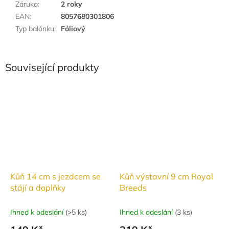
Záruka
:
2 roky
EAN
:
8057680301806
Typ balónku
:
Fóliový
Související produkty
Kůň 14 cm s jezdcem se
Kůň výstavní 9 cm Royal
stájí a doplňky
Breeds
Ihned k odeslání
(
>5 ks
)
Ihned k odeslání
(
3 ks
)