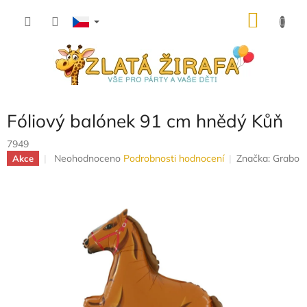
Přejít
NÁKU
na
obsah
KOŠÍK
Fóliový balónek 91 cm hnědý Kůň
7949
Průměrné
Neohodnoceno
Podrobnosti hodnocení
Značka:
Grabo
Akce
hodnocení
produktu
je
0,0
z
5
hvězdiček.