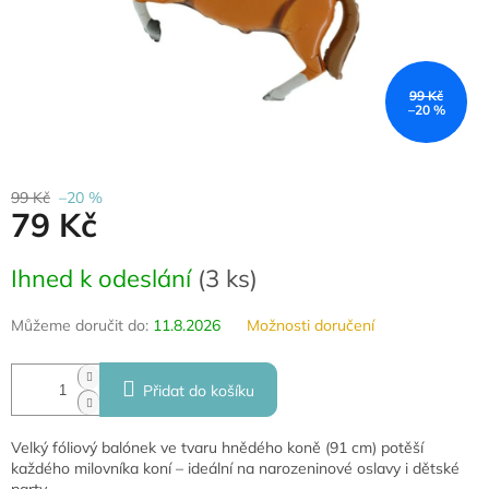
99 Kč
–20 %
99 Kč
–20 %
79 Kč
Měrná
Ihned k odeslání
(
3 ks
)
cena:
Můžeme doručit do:
11.8.2026
Možnosti doručení
Přidat do košíku
Velký fóliový balónek ve tvaru hnědého koně (91 cm) potěší
každého milovníka koní – ideální na narozeninové oslavy i dětské