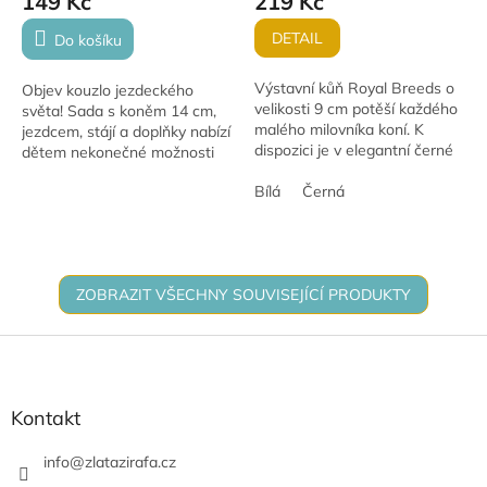
149 Kč
219 Kč
DETAIL
Do košíku
Výstavní kůň Royal Breeds o
Objev kouzlo jezdeckého
velikosti 9 cm potěší každého
světa! Sada s koněm 14 cm,
malého milovníka koní. K
jezdcem, stájí a doplňky nabízí
dispozici je v elegantní černé
dětem nekonečné možnosti
nebo bílé barvě – ideální do
hry – péči o koně, trénink i
sbírky nebo k vytváření
Bílá
Černá
vyjížďky. Perfektní dárek pro
vlastních...
milovníky...
ZOBRAZIT VŠECHNY SOUVISEJÍCÍ PRODUKTY
Z
á
p
a
Kontakt
t
í
info
@
zlatazirafa.cz