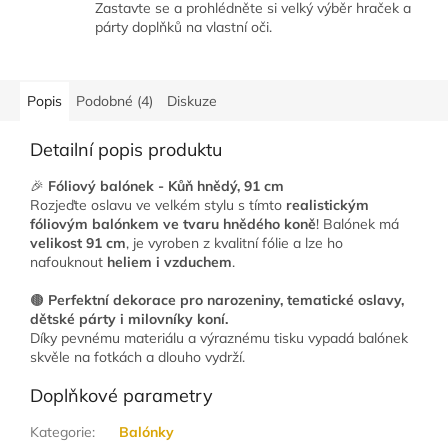
Zastavte se a prohlédněte si velký výběr hraček a
párty doplňků na vlastní oči.
Popis
Podobné (4)
Diskuze
Detailní popis produktu
🎉
Fóliový balónek - Kůň hnědý, 91 cm
Rozjeďte oslavu ve velkém stylu s tímto
realistickým
fóliovým balónkem ve tvaru hnědého koně
! Balónek má
velikost 91 cm
, je vyroben z kvalitní fólie a lze ho
nafouknout
heliem i vzduchem
.
🟤
Perfektní dekorace pro narozeniny, tematické oslavy,
dětské párty i milovníky koní.
Díky pevnému materiálu a výraznému tisku vypadá balónek
skvěle na fotkách a dlouho vydrží.
Doplňkové parametry
Kategorie
:
Balónky