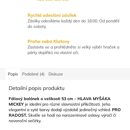
Rychlé odeslání zásilek
Zásilky odesíláme každý den do 16:00. Od pondělí
do soboty.
Praha nebo Klatovy
Zastavte se a prohlédněte si velký výběr hraček a
párty doplňků na vlastní oči.
Popis
Podobné (4)
Diskuze
Detailní popis produktu
F
óliový balónek o velikosti
53
cm –
HLAVA MYŠÁKA
MICKEY
je ideální pro různé slavnostní příležitosti. Jeho
elegantní a syté barvy dodají výzdobě jedinečný vzhled.
PRO
RADOST.
Skvěle se hodí na narozeninové oslavy, výročí či
novoroční večírky.