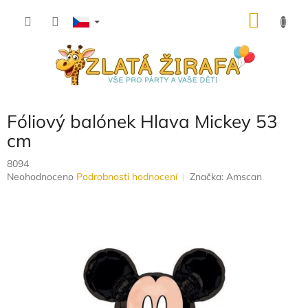
Přejít
NÁKU
na
obsah
KOŠÍK
Fóliový balónek Hlava Mickey 53
cm
8094
Průměrné
Neohodnoceno
Podrobnosti hodnocení
Značka:
Amscan
hodnocení
produktu
je
0,0
z
5
hvězdiček.