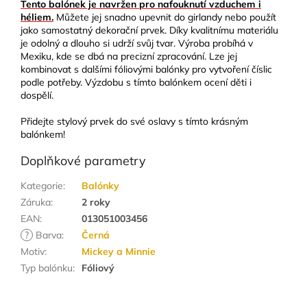
Tento balónek je navržen pro nafouknutí vzduchem
i
héliem.
Můžete jej snadno upevnit do girlandy nebo použít
jako samostatný dekorační prvek. Díky kvalitnímu materiálu
je odolný a dlouho si udrží svůj tvar. Výroba probíhá v
Mexiku, kde se dbá na precizní zpracování. Lze jej
kombinovat s dalšími fóliovými balónky pro vytvoření číslic
podle potřeby. Výzdobu s tímto balónkem ocení děti i
dospělí.
Přidejte stylový prvek do své oslavy s tímto krásným
balónkem!
Doplňkové parametry
Kategorie
:
Balónky
Záruka
:
2 roky
EAN
:
013051003456
?
Barva
:
Černá
Motiv
:
Mickey a Minnie
Typ balónku
:
Fóliový