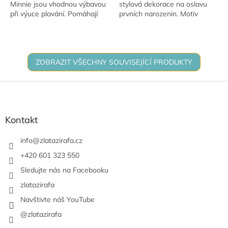
Minnie jsou vhodnou výbavou
stylová dekorace na oslavu
při výuce plavání. Pomáhají
prvních narozenin. Motiv
udržet ramena dítěte nad
Disney Mickey Mouse, nápis
vodou a zvyšují tak nejen jeho
1st Birthday a modré
bezpečnost...
provedení vytvoří...
ZOBRAZIT VŠECHNY SOUVISEJÍCÍ PRODUKTY
Z
á
p
a
Kontakt
t
í
info
@
zlatazirafa.cz
+420 601 323 550
Sledujte nás na Facebooku
zlatazirafa
Navštivte náš YouTube
@zlatazirafa