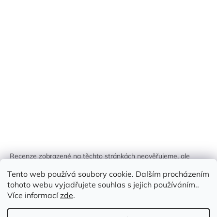
Recenze zobrazené na těchto stránkách neověřujeme, ale
kontrolujeme a odstraňujeme podvodný obsah, pokud je
Tento web používá soubory cookie. Dalším procházením
identifikován.
tohoto webu vyjadřujete souhlas s jejich používáním..
Více informací
zde
.