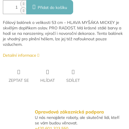
Přidat do košíku
Fóliový balónek o velikosti 53 cm – HLAVA MYŠÁKA MICKEY je
skvělým doplňkem oslav. PRO RADOST. Má krásné stálé barvy a
hodí se na narozeniny, výročí i novoroční dekorace. Tento balónek
je vhodný pro plnění héliem, lze jej též nafouknout pouze
vzduchem.
Detailní informace
ZEPTAT SE
HLÍDAT
SDÍLET
Opravdová zákaznická podpora
U nás nenajdete roboty, ale skutečné lidi, kteří
se vám budou věnovat.
+420 601 323 550