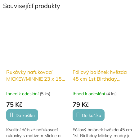
Související produkty
Rukávky nafukovací
Fóliový balónek hvězda
MICKEY/MINNIE 23 x 15
45 cm 1st Birthday
cm
Mickey, modrý
Ihned k odeslání
(
5 ks
)
Ihned k odeslání
(
4 ks
)
75 Kč
79 Kč
Do košíku
Do košíku
Kvalitní dětské nafukovací
Fóliový balónek hvězda 45 cm
rukávky s motivem Mickie a
1st Birthday Mickey, modrý je