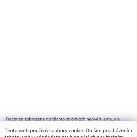
Recenze zobrazené na těchto stránkách neověřujeme, ale
kontrolujeme a odstraňujeme podvodný obsah, pokud je
Tento web používá soubory cookie. Dalším procházením
identifikován.