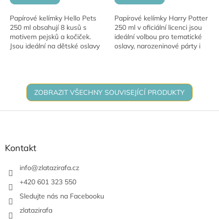
Papírové kelímky Hello Pets
Papírové kelímky Harry Potter
250 ml obsahují 8 kusů s
250 ml v oficiální licenci jsou
motivem pejsků a kočiček.
ideální volbou pro tematické
Jsou ideální na dětské oslavy
oslavy, narozeninové párty i
a párty. Roztomilý design
fanouškovské setkání
potěší každého malého hosta.
kouzelnického světa. Balení
obsahuje...
ZOBRAZIT VŠECHNY SOUVISEJÍCÍ PRODUKTY
Z
á
p
a
Kontakt
t
í
info
@
zlatazirafa.cz
+420 601 323 550
Sledujte nás na Facebooku
zlatazirafa