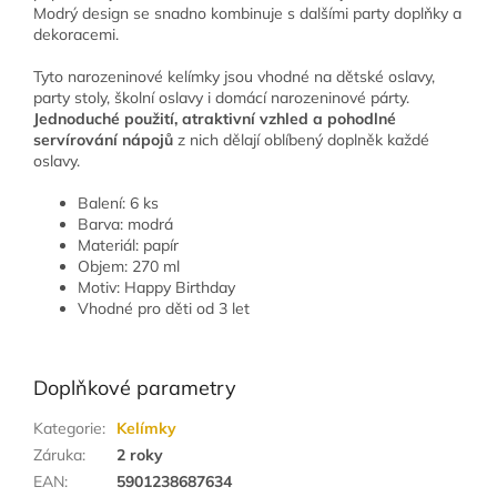
Modrý design se snadno kombinuje s dalšími party doplňky a
dekoracemi.
Tyto narozeninové kelímky jsou vhodné na dětské oslavy,
party stoly, školní oslavy i domácí narozeninové párty.
Jednoduché použití, atraktivní vzhled a pohodlné
servírování nápojů
z nich dělají oblíbený doplněk každé
oslavy.
Balení: 6 ks
Barva: modrá
Materiál: papír
Objem: 270 ml
Motiv: Happy Birthday
Vhodné pro děti od 3 let
Doplňkové parametry
Kategorie
:
Kelímky
Záruka
:
2 roky
EAN
:
5901238687634