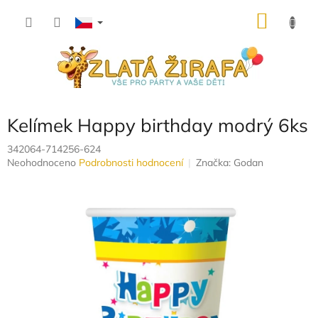
Přejít
NÁKU
na
obsah
KOŠÍK
Kelímek Happy birthday modrý 6ks
342064-714256-624
Průměrné
Neohodnoceno
Podrobnosti hodnocení
Značka:
Godan
hodnocení
produktu
je
0,0
z
5
hvězdiček.