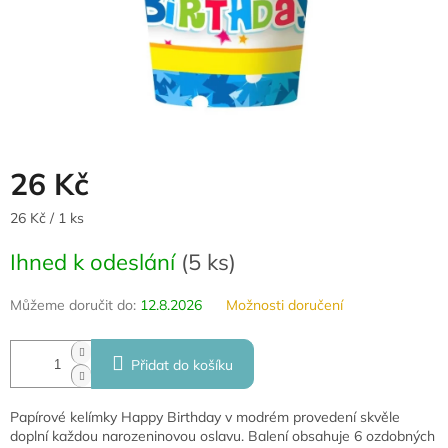
26 Kč
Měrná
26 Kč / 1 ks
cena:
Ihned k odeslání
(
5 ks
)
Můžeme doručit do:
12.8.2026
Možnosti doručení
Přidat do košíku
Papírové kelímky Happy Birthday v modrém provedení skvěle
doplní každou narozeninovou oslavu. Balení obsahuje 6 ozdobných