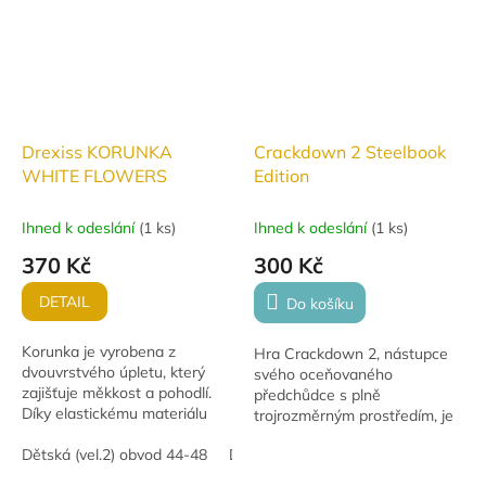
Drexiss KORUNKA
Crackdown 2 Steelbook
WHITE FLOWERS
Edition
Ihned k odeslání
(
1 ks
)
Ihned k odeslání
(
1 ks
)
370 Kč
300 Kč
DETAIL
Do košíku
Korunka je vyrobena z
Hra Crackdown 2, nástupce
dvouvrstvého úpletu, který
svého oceňovaného
zajišťuje měkkost a pohodlí.
předchůdce s plně
Díky elastickému materiálu
trojrozměrným prostředím, je
perfektně sedí na hlavě dítěte.
jedinečná akční hra v
Je navržena s ohledem na
Dětská (vel.2) obvod 44-48
Dětská (vel.3) obvod 49-53
otevřeném světě exkluzivně
maximální...
pro Xbox 360®. Bazar: