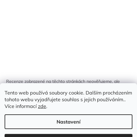
Recenze zobrazené na těchto stránkách neověřujeme, ale
kontrolujeme a odstraňujeme podvodný obsah, pokud je
Tento web používá soubory cookie. Dalším procházením
identifikován.
tohoto webu vyjadřujete souhlas s jejich používáním..
Více informací
zde
.
Nastavení
Vytvořil Shoptet