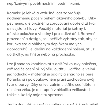
nepříznivými povětrnostními podmínkami.
Korunka je lehká a vzdušná, což zabraňuje
nadměrnému pocení během aktivního pohybu. Díky
pevnému, ale pružnému zpracování dobře drží tvar
a nesjíždí z hlavy. Použitý materiál je šetrný k
dětské pokožce a vhodný i pro citlivé děti. Barevné
provedení a design jsou pečlivě vybrány tak, aby se
korunka stala oblíbeným doplňkem malých
dobrodruhů. Je ideální na každodenní nošení, ať už
do školky, na hřiště nebo na procházku.
Lze ji snadno kombinovat s dalšími kousky oblečení,
což rodiče ocení při výběru outfitu. Údržba je velmi
jednoduchá – materiál je odolný a snadno se pere.
Korunka si i po opakovaném praní zachovává svůj
tvar a barvy. Díky univerzálnímu střihu sedí dětem
různého věku. Je dostupná v několika velikostech,
takže si každý najde tu správnou.
Tento doplněk je skvělou volbou pro děti, které milují