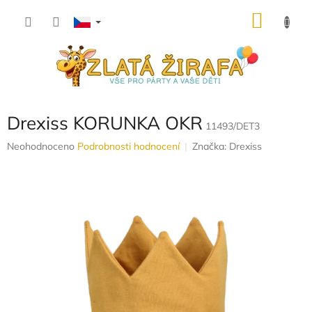
Přejít
NÁKU
na
obsah
KOŠÍK
Drexiss KORUNKA OKR
11493/DET3
Průměrné
Neohodnoceno
Podrobnosti hodnocení
Značka:
Drexiss
hodnocení
produktu
je
0,0
z
5
hvězdiček.