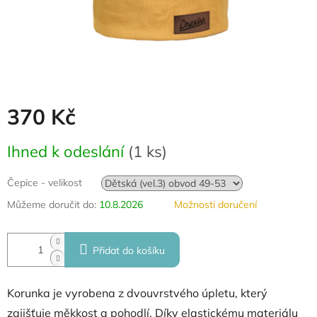
370 Kč
Měrná
Ihned k odeslání
(
1 ks
)
cena:
Čepice - velikost
Můžeme doručit do:
10.8.2026
Možnosti doručení
Přidat do košíku
Korunka je vyrobena z dvouvrstvého úpletu, který
zajišťuje měkkost a pohodlí. Díky elastickému materiálu