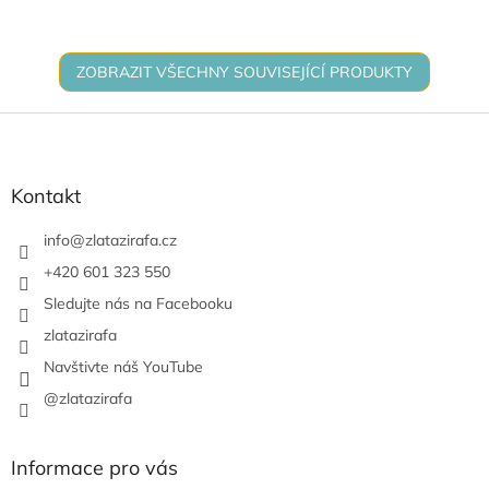
Použitá hra.
ZOBRAZIT VŠECHNY SOUVISEJÍCÍ PRODUKTY
Z
á
p
a
Kontakt
t
í
info
@
zlatazirafa.cz
+420 601 323 550
Sledujte nás na Facebooku
zlatazirafa
Navštivte náš YouTube
@zlatazirafa
Informace pro vás