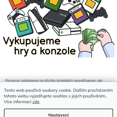
Recenze zobrazené na těchto stránkách neověřujeme, ale
kontrolujeme a odstraňujeme podvodný obsah, pokud je
Tento web používá soubory cookie. Dalším procházením
identifikován.
tohoto webu vyjadřujete souhlas s jejich používáním..
Více informací
zde
.
Nastavení
Vytvořil Shoptet