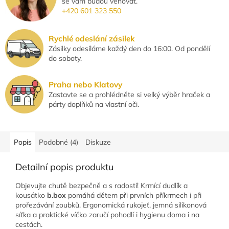
se vám budou věnovat.
+420 601 323 550
Rychlé odeslání zásilek
Zásilky odesíláme každý den do 16:00. Od pondělí
do soboty.
Praha nebo Klatovy
Zastavte se a prohlédněte si velký výběr hraček a
párty doplňků na vlastní oči.
Popis
Podobné (4)
Diskuze
Detailní popis produktu
Objevujte chutě bezpečně a s radostí! Krmící dudlík a
kousátko
b.box
pomáhá dětem při prvních příkrmech i při
prořezávání zoubků. Ergonomická rukojeť, jemná silikonová
síťka a praktické víčko zaručí pohodlí i hygienu doma i na
cestách.