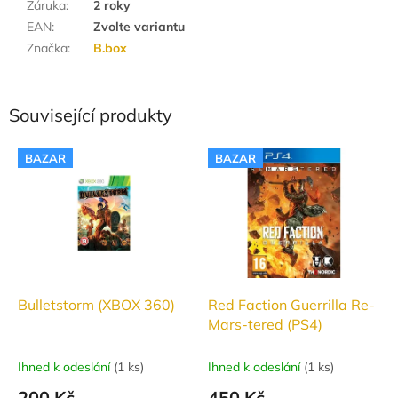
Záruka
:
2 roky
EAN
:
Zvolte variantu
Značka
:
B.box
Související produkty
BAZAR
BAZAR
Bulletstorm (XBOX 360)
Red Faction Guerrilla Re-
Mars-tered (PS4)
Ihned k odeslání
(
1 ks
)
Ihned k odeslání
(
1 ks
)
200 Kč
450 Kč