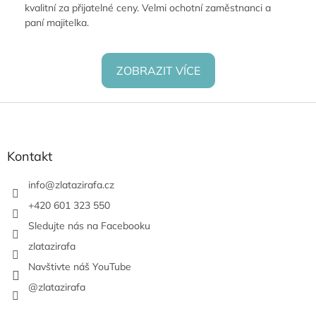
kvalitní za přijatelné ceny. Velmi ochotní zaměstnanci a
paní majitelka.
ZOBRAZIT VÍCE
Z
á
p
a
Kontakt
t
í
info
@
zlatazirafa.cz
+420 601 323 550
Sledujte nás na Facebooku
zlatazirafa
Navštivte náš YouTube
@zlatazirafa