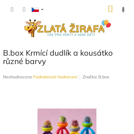
Přejít
NÁKU
na
obsah
KOŠÍK
B.box Krmící dudlík a kousátko
různé barvy
Průměrné
Neohodnoceno
Podrobnosti hodnocení
Značka:
B.box
hodnocení
produktu
je
0,0
z
5
hvězdiček.