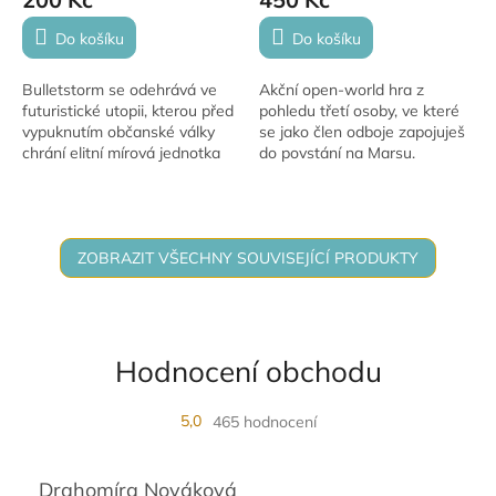
Do košíku
Do košíku
Bulletstorm se odehrává ve
Akční open-world hra z
futuristické utopii, kterou před
pohledu třetí osoby, ve které
vypuknutím občanské války
se jako člen odboje zapojuješ
chrání elitní mírová jednotka
do povstání na Marsu.
Dead Echo. Zradou ve
Remasterovaná verze přináší
vlastních řadách se však dva
vylepšenou grafiku a
příslušníci...
legendární destrukci...
ZOBRAZIT VŠECHNY SOUVISEJÍCÍ PRODUKTY
Hodnocení obchodu
5,0
465 hodnocení
Drahomíra Nováková