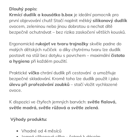
Dlouhý popis:
Krmící dudlík a kousátko b.box
je ideální pomocník pro
první objevování chutí! Stačí naplnit měkký
silikonový dudlík
ovocem, zeleninou nebo jinou dobrotou a nechat dítě
bezpečně ochutnávat – bez rizika zaskočení větších kousků.
Ergonomická
rukojeť ve tvaru trojnožky
skvěle padne do
malých dětských ručiček a díky chytrému tvaru lze dudlík
postavit na stůl bez dotyku s povrchem – maximální
čistota
a hygiena
při každém použití.
Praktické
víčko
chrání dudlík při cestování a umožňuje
bezpečné skladování. Kromě toho lze dudlík použít i jako
úlevu při prořezávání zoubků
– stačí vložit vychlazené
ovoce.
K dispozici ve čtyřech jemných barvách:
světle fialová,
světle modrá, světle růžová a světle zelená
.
Výhody produktu:
Vhodné od 4 měsíců
Jemná silikonová síťka – šetrná k dásním