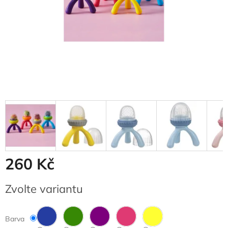
260 Kč
Měrná
Zvolte variantu
cena:
Barva