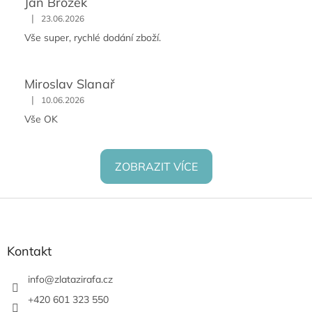
Jan Brožek
|
23.06.2026
Vše super, rychlé dodání zboží.
Miroslav Slanař
|
10.06.2026
Vše OK
ZOBRAZIT VÍCE
Z
á
p
a
Kontakt
t
í
info
@
zlatazirafa.cz
+420 601 323 550