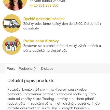
se vám budou věnovat.
+420 601 323 550
Rychlé odeslání zásilek
Zásilky odesíláme každý den do 16:00. Od pondělí
do soboty.
Praha nebo Klatovy
Zastavte se a prohlédněte si velký výběr hraček a
párty doplňků na vlastní oči.
Popis
Podobné (4)
Diskuze
Detailní popis produktu
Potápěcí kroužky 14 cm – mix 4 barev jsou skvělou
pomůckou pro trénink potápění i zábavné vodní hry. Tato
sada od značky Mikro Trading – hračky s duchem přináší
radost dětem i rodičům během letních dnů u bazénu. 💧 Co
můžete očekávat? ✅ 4 kroužky v jasných barvách –