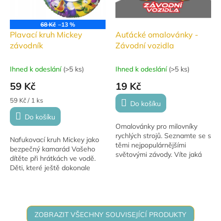
68 Kč
–13 %
Plavací kruh Mickey
Auťácké omalovánky -
závodník
Závodní vozidla
Ihned k odeslání
(
>5 ks
)
Ihned k odeslání
(
>5 ks
)
59 Kč
19 Kč
Měrná
59 Kč / 1 ks
Do košíku
cena:
Do košíku
Omalovánky pro milovníky
rychlých strojů. Seznamte se s
Nafukovací kruh Mickey jako
těmi nejpopulárnějšími
bezpečný kamarád Vašeho
světovými závody. Víte jaká
dítěte při hrátkách ve vodě.
vozidla na daný druh závodu
Děti, které ještě dokonale
patří, nebo jak závod probíhá,
neovládají plavání, by měly
jak dlouho...
používat některou z
nafukovacích pomůcek....
ZOBRAZIT VŠECHNY SOUVISEJÍCÍ PRODUKTY