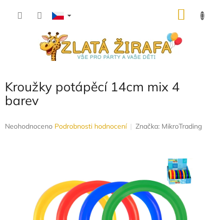
Přejít
NÁKU
na
obsah
KOŠÍK
Kroužky potápěcí 14cm mix 4
barev
Průměrné
Neohodnoceno
Podrobnosti hodnocení
Značka:
MikroTrading
hodnocení
produktu
je
0,0
z
5
hvězdiček.