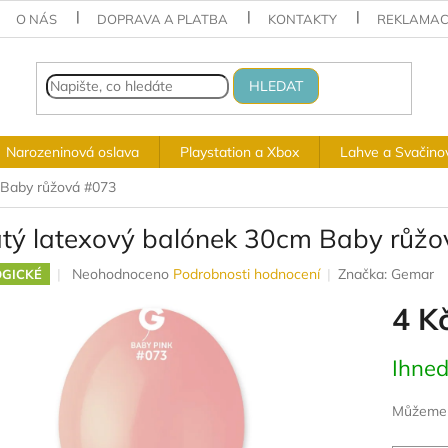
O NÁS
DOPRAVA A PLATBA
KONTAKTY
REKLAMAC
HLEDAT
Narozeninová oslava
Playstation a Xbox
Lahve a Svačino
 Baby růžová #073
atý latexový balónek 30cm Baby růž
Průměrné
Neohodnoceno
Podrobnosti hodnocení
Značka:
Gemar
GICKÉ
hodnocení
4 K
produktu
je
0,0
Měrná
Ihned
z
cena:
5
hvězdiček.
Můžeme d