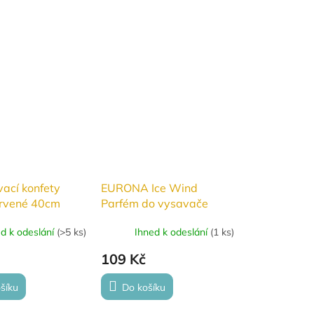
vací konfety
EURONA Ice Wind
ervené 40cm
Parfém do vysavače
ed k odeslání
(
>5 ks
)
Ihned k odeslání
(
1 ks
)
109 Kč
šíku
Do košíku