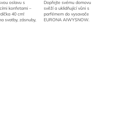
svou oslavu s
Dopřejte svému domovu
cími konfetami –
svěží a uklidňující vůni s
díčka 40 cm!
parfémem do vysavače
na svatby, zásnuby,
EURONA AIWYSNOW.
alentýna.
Speciální parfemované
granulky neutralizují
nepříjemné pachy a provoní
vzduch vycházející...