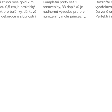
í stuha rose gold 2 m
Kompletní party set 1.
Rozzařte 
kou 0,5 cm je praktický
narozeniny, 33 doplňků je
vystřelova
k pro balónky, dárkové
nádherná výzdoba pro první
červená sr
, dekorace a slavnostní
narozeniny malé princezny.
Perfektní 
u. Ideální pro uvázání
Elegantní kombinace růžové
výročí i V
ků, tvorbu ozdobných
a zlaté barvy vytvoří
.
slavnostní atmosféru...