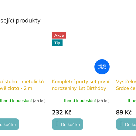
sející produkty
Akce
Tip
469 Kč
–50 %
í stuha - metalická
Kompletní party set první
Vystřelo
ově zlatá - 2 m
narozeniny 1st Birthday
Srdce č
růžový
Ihned k odeslání
(
>5 ks
)
Ihned k odeslání
(
>5 ks
)
Ihn
232 Kč
89 Kč
o košíku
Do košíku
Do ko