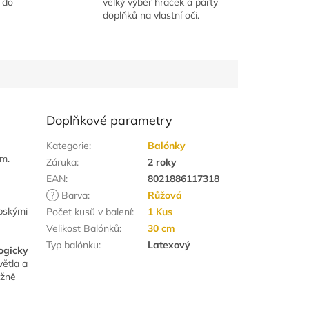
 do
velký výběr hraček a párty
doplňků na vlastní oči.
Doplňkové parametry
Kategorie
:
Balónky
em.
Záruka
:
2 roky
EAN
:
8021886117318
?
Barva
:
Růžová
opskými
Počet kusů v balení
:
1 Kus
Velikost Balónků
:
30 cm
Typ balónku
:
Latexový
logicky
větla a
ižně