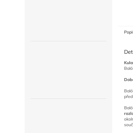
Popi
Det
Kula
Baló
Doba
Baló
před
Bal
rozl
okol
souč