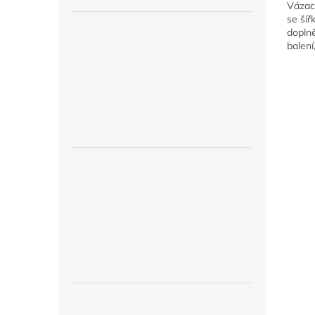
Vázac
se šíř
doplně
balení
výzdob
balón
mašlí..