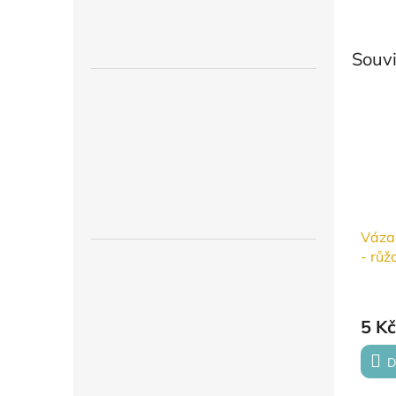
Souvi
Vázac
- růž
5 Kč
D