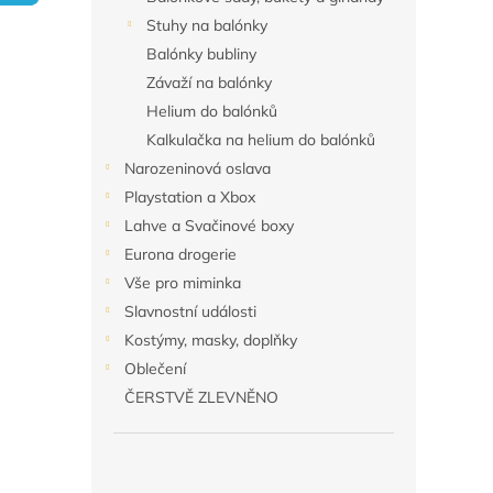
n
Stuhy na balónky
e
Balónky bubliny
l
Závaží na balónky
Helium do balónků
Kalkulačka na helium do balónků
Narozeninová oslava
Playstation a Xbox
Lahve a Svačinové boxy
Eurona drogerie
Vše pro miminka
Slavnostní události
Kostýmy, masky, doplňky
Oblečení
ČERSTVĚ ZLEVNĚNO