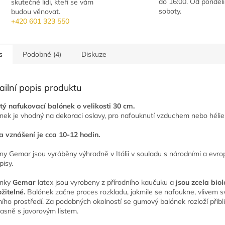
do 16:00. Od pondělí
skutečné lidi, kteří se vám
soboty.
budou věnovat.
+420 601 323 550
s
Podobné (4)
Diskuze
ailní popis produktu
tý nafukovací balónek o velikosti 30 cm.
nek je vhodný na dekoraci oslavy, pro nafouknutí vzduchem nebo héli
 vznášení je cca 10-12 hodin.
ny Gemar jsou vyráběny výhradně v Itálii v souladu s národními a evr
pisy.
ónky
Gemar
latex jsou vyrobeny z přírodního kaučuku a
jsou zcela bio
ožitelné.
Balónek začne proces rozkladu, jakmile se nafoukne, vlivem s
ního prostředí. Za podobných okolností se gumový balónek rozloží přibl
asně s javorovým listem.