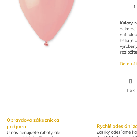
Kulatý 
dekoraci
nafouknu
hélia je
vyrobeny 
rozložit
Detailní
TISK
Opravdová zákaznická
Rychlé odeslání z
podpora
Zásilky odesíláme k
U nás nenajdete roboty, ale