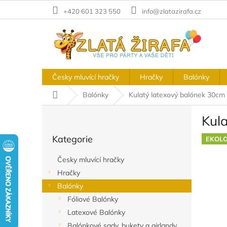
Přejít
+420 601 323 550
info@zlatazirafa.cz
na
obsah
Česky mluvící hračky
Hračky
Balónky
Domů
Balónky
Kulatý latexový balónek 30cm
P
Kul
o
Přeskočit
s
Kategorie
kategorie
EKOLO
t
r
Česky mluvící hračky
a
Hračky
n
Balónky
n
í
Fóliové Balónky
p
Latexové Balónky
a
Balónkové sady, bukety a girlandy