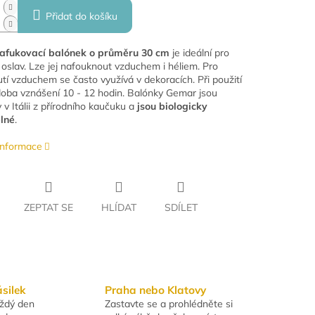
Přidat do košíku
nafukovací balónek o průměru 30 cm
je ideální pro
 oslav. Lze jej nafouknout vzduchem i héliem. Pro
tí vzduchem se často využívá v dekoracích. Při použití
 doba vznášení 10 - 12 hodin. Balónky Gemar jsou
v Itálii z přírodního kaučuku a
jsou biologicky
elné
.
 informace
ZEPTAT SE
HLÍDAT
SDÍLET
ásilek
Praha nebo Klatovy
aždý den
Zastavte se a prohlédněte si