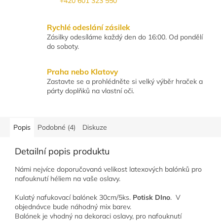
+420 601 323 550
Rychlé odeslání zásilek
Zásilky odesíláme každý den do 16:00. Od pondělí
do soboty.
Praha nebo Klatovy
Zastavte se a prohlédněte si velký výběr hraček a
párty doplňků na vlastní oči.
Popis
Podobné (4)
Diskuze
Detailní popis produktu
Námi nejvíce doporučovaná velikost latexových balónků pro
nafouknutí héliem na vaše oslavy.
Kulatý nafukovací balónek 30cm/5ks.
Potisk DIno
. V
objednávce bude náhodný mix barev.
Balónek je vhodný na dekoraci oslavy, pro nafouknutí