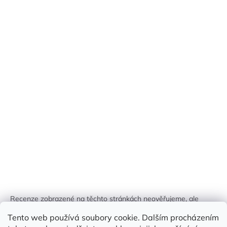
Recenze zobrazené na těchto stránkách neověřujeme, ale
kontrolujeme a odstraňujeme podvodný obsah, pokud je
Tento web používá soubory cookie. Dalším procházením
identifikován.