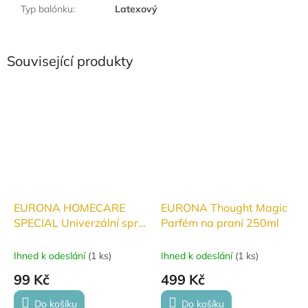
Typ balónku
:
Latexový
Související produkty
EURONA HOMECARE
EURONA Thought Magic
SPECIAL Univerzální sprej
Parfém na praní 250ml
pro snadné čištění obuvi
100 ml
Ihned k odeslání
(
1 ks
)
Ihned k odeslání
(
1 ks
)
99 Kč
499 Kč
Do košíku
Do košíku