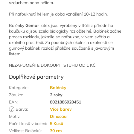
vzduchem nebo héliem.
Při nafouknutí héliem je doba vznášení 10-12 hodin.
Balónky
Gemar
latex jsou vyrobeny v Itálii z přírodního
kaučuku a jsou zcela biologicky rozložitelné. Balónek začne
proces rozkladu, jakmile se nafoukne, vlivem světla a
okolního prostředí. Za podobných okolních okolností se
gumový balónek rozloží přibližně současně s javorovým
listem.
NEZAPOMEŇTE DOKOUPIT STUHU OD 1 KČ
Doplňkové parametry
Kategorie
:
Balónky
Záruka
:
2 roky
EAN
:
8021886920451
?
Barva
:
Více barev
Motiv
:
Dinosaur
Počet kusů v balení
:
5 Kusů
Velikost Balónků
:
30 cm