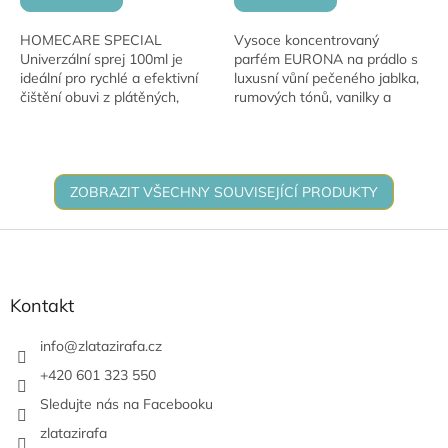
HOMECARE SPECIAL
Vysoce koncentrovaný
Univerzální sprej 100ml je
parfém EURONA na prádlo s
ideální pro rychlé a efektivní
luxusní vůní pečeného jablka,
čištění obuvi z plátěných,
rumových tónů, vanilky a
gumových a koženkových
kokosového srdce.
materiálů. Oživuje bílou barvu
obuvi i podrážek,...
ZOBRAZIT VŠECHNY SOUVISEJÍCÍ PRODUKTY
Z
á
p
a
Kontakt
t
í
info
@
zlatazirafa.cz
+420 601 323 550
Sledujte nás na Facebooku
zlatazirafa