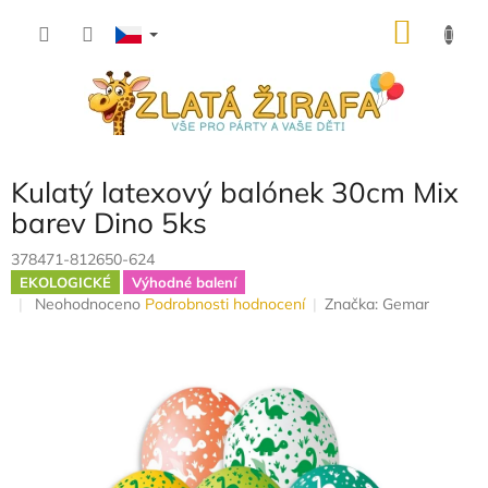
Přejít
NÁKU
na
obsah
KOŠÍK
Kulatý latexový balónek 30cm Mix
barev Dino 5ks
378471-812650-624
EKOLOGICKÉ
Výhodné balení
Průměrné
Neohodnoceno
Podrobnosti hodnocení
Značka:
Gemar
hodnocení
produktu
je
0,0
z
5
hvězdiček.