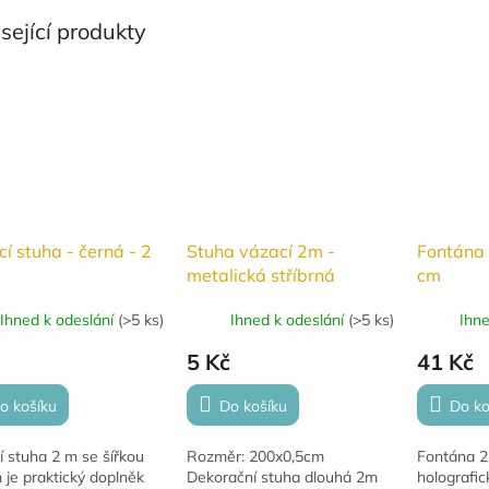
sející produkty
í stuha - černá - 2
Stuha vázací 2m -
Fontána 
metalická stříbrná
cm
Ihned k odeslání
(
>5 ks
)
Ihned k odeslání
(
>5 ks
)
Ihn
5 Kč
41 Kč
o košíku
Do košíku
Do ko
 stuha 2 m se šířkou
Rozměr: 200x0,5cm
Fontána 25
 je praktický doplněk
Dekorační stuha dlouhá 2m
holografic