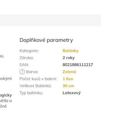
Doplňkové parametry
Kategorie
:
Balónky
em.
Záruka
:
2 roky
EAN
:
8021886111217
?
Barva
:
Zelená
opskými
Počet kusů v balení
:
1 Kus
Velikost Balónků
:
30 cm
Typ balónku
:
Latexový
logicky
větla a
ižně