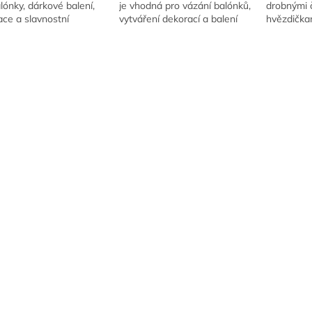
lónky, dárkové balení,
je vhodná pro vázání balónků,
drobnými 
ce a slavnostní
vytváření dekorací a balení
hvězdička
u. Ideální pro uvázání
dárků.
zápich. Fo
ků, tvorbu ozdobných
jiskřičky.
...