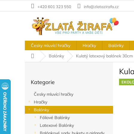
Přejít
+420 601 323 550
info@zlatazirafa.cz
na
obsah
Česky mluvící hračky
Hračky
Balónky
Domů
Balónky
Kulatý latexový balónek 30cm
P
Kul
o
Přeskočit
s
Kategorie
kategorie
EKOLO
t
r
Česky mluvící hračky
a
Hračky
n
Balónky
n
í
Fóliové Balónky
p
Latexové Balónky
a
Balónkové sady, bukety a girlandy