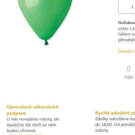
Nafukov
oslav. L
héliem s
přírodní
Detailní
TISK
Opravdová zákaznická
Rychlé odeslání z
podpora
Zásilky odesíláme k
U nás nenajdete roboty, ale
do 16:00. Od pondělí
skutečné lidi, kteří se vám
soboty.
budou věnovat.