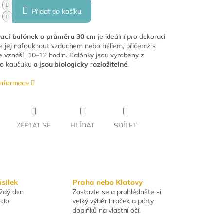
Přidat do košíku
ací balónek o průměru 30 cm
je ideální pro dekoraci
ze jej nafouknout vzduchem nebo héliem, přičemž s
e vznáší 10–12 hodin. Balónky jsou vyrobeny z
ho kaučuku a
jsou biologicky rozložitelné
.
 informace
ZEPTAT SE
HLÍDAT
SDÍLET
ásilek
Praha nebo Klatovy
aždý den
Zastavte se a prohlédněte si
 do
velký výběr hraček a párty
doplňků na vlastní oči.