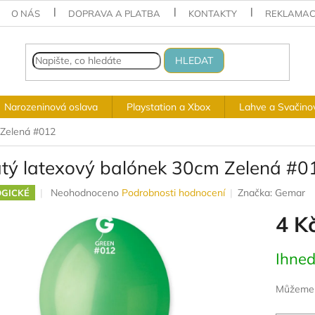
O NÁS
DOPRAVA A PLATBA
KONTAKTY
REKLAMAC
HLEDAT
Narozeninová oslava
Playstation a Xbox
Lahve a Svačino
 Zelená #012
atý latexový balónek 30cm Zelená #0
Průměrné
Neohodnoceno
Podrobnosti hodnocení
Značka:
Gemar
GICKÉ
hodnocení
4 K
produktu
je
0,0
Měrná
Ihned
z
cena:
5
hvězdiček.
Můžeme d