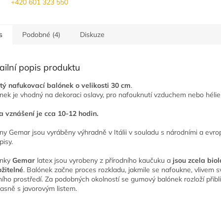
+420 601 323 550
s
Podobné (4)
Diskuze
ailní popis produktu
tý nafukovací balónek o velikosti 30 cm
.
nek je vhodný na dekoraci oslavy, pro nafouknutí vzduchem nebo héli
 vznášení je cca 10-12 hodin.
ny Gemar jsou vyráběny výhradně v Itálii v souladu s národními a evr
pisy.
nky
Gemar
latex jsou vyrobeny z přírodního kaučuku a
jsou zcela bio
ožitelné
. Balónek začne proces rozkladu, jakmile se nafoukne, vlivem s
ního prostředí. Za podobných okolností se gumový balónek rozloží přibl
asně s javorovým listem.