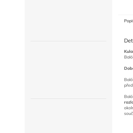
Popi
Det
Kula
Baló
Doba
Baló
před
Baló
rozl
okol
souč