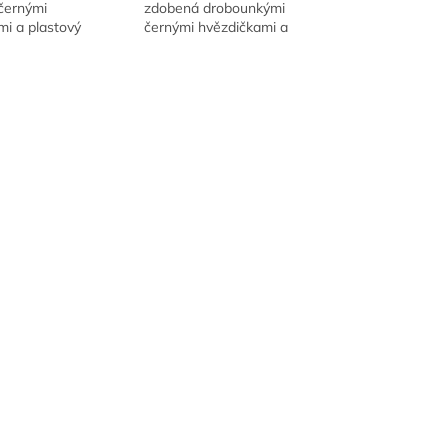
černými
zdobená drobounkými
mi a plastový
černými hvězdičkami a
ntána chrlí žluté
vytváří efekt stříbrných jisker.
Ideální na narozeninové
oslavy a oslavy dětí i...