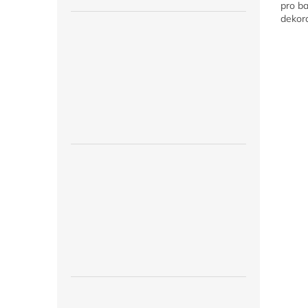
pro ba
dekora
výzdob
balón
mašlí a