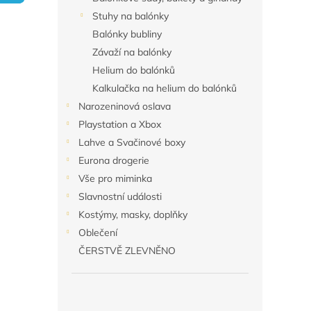
n
Stuhy na balónky
e
Balónky bubliny
l
Závaží na balónky
Helium do balónků
Kalkulačka na helium do balónků
Narozeninová oslava
Playstation a Xbox
Lahve a Svačinové boxy
Eurona drogerie
Vše pro miminka
Slavnostní události
Kostýmy, masky, doplňky
Oblečení
ČERSTVĚ ZLEVNĚNO