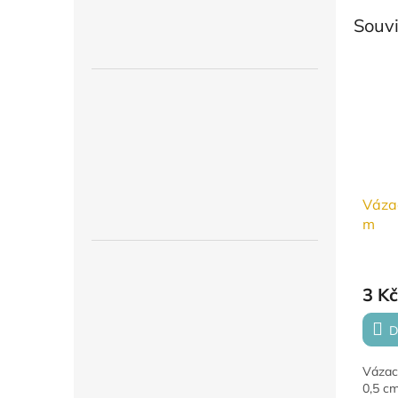
Souvi
Vázac
m
3 Kč
D
Vázací
0,5 cm