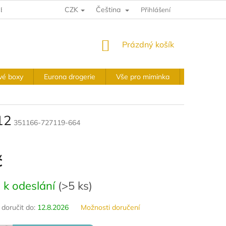
CZK
Čeština
E A VRÁCENÍ
VÝKUPNÍ PODMÍNKY
Přihlášení
OBCHODNÍ PODMÍNKY
NÁKUPNÍ
Prázdný košík
KOŠÍK
vé boxy
Eurona drogerie
Vše pro miminka
Slavnostní 
12
351166-727119-664
č
 k odeslání
(
>5 ks
)
oručit do:
12.8.2026
Možnosti doručení