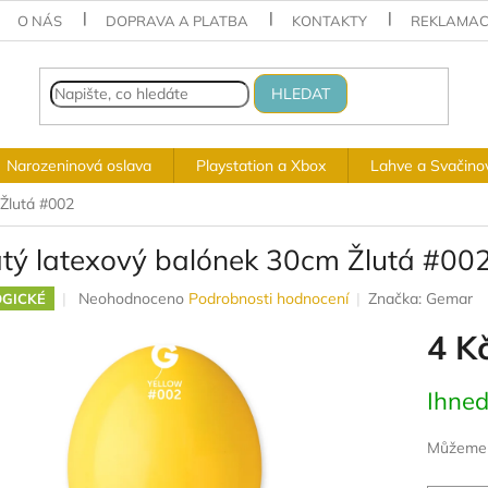
O NÁS
DOPRAVA A PLATBA
KONTAKTY
REKLAMAC
HLEDAT
Narozeninová oslava
Playstation a Xbox
Lahve a Svačino
 Žlutá #002
atý latexový balónek 30cm Žlutá #00
Průměrné
Neohodnoceno
Podrobnosti hodnocení
Značka:
Gemar
GICKÉ
hodnocení
4 K
produktu
je
0,0
Měrná
Ihned
z
cena:
5
hvězdiček.
Můžeme d