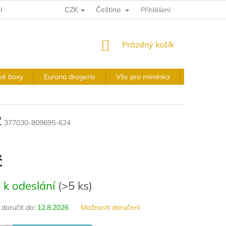
CZK
Čeština
E A VRÁCENÍ
VÝKUPNÍ PODMÍNKY
Přihlášení
OBCHODNÍ PODMÍNKY
NÁKUPNÍ
Prázdný košík
KOŠÍK
vé boxy
Eurona drogerie
Vše pro miminka
Slavnostní 
2
377030-809695-624
č
 k odeslání
(
>5 ks
)
oručit do:
12.8.2026
Možnosti doručení