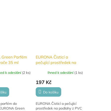
Green Parfém
EURONA Čisticí a
ače 35 ml
pečující prostředek na
podlahy z PVC a linolea
ned k odeslání
(
2 ks
)
Ihned k odeslání
(
1 ks
)
500 ml
197 Kč
šíku
Do košíku
í parfém do
EURONA Čisticí a pečující
 EURONA Green
prostředek na podlahy z PVC