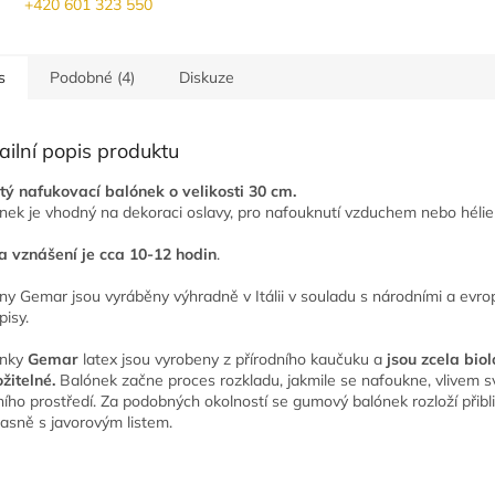
+420 601 323 550
s
Podobné (4)
Diskuze
ailní popis produktu
tý nafukovací balónek o velikosti 30 cm.
nek je vhodný na dekoraci oslavy, pro nafouknutí vzduchem nebo héli
 vznášení je cca 10-12 hodin
.
ny Gemar jsou vyráběny výhradně v Itálii v souladu s národními a evr
pisy.
nky
Gemar
latex jsou vyrobeny z přírodního kaučuku a
jsou zcela bio
ožitelné.
Balónek začne proces rozkladu, jakmile se nafoukne, vlivem s
ního prostředí. Za podobných okolností se gumový balónek rozloží přibl
asně s javorovým listem.