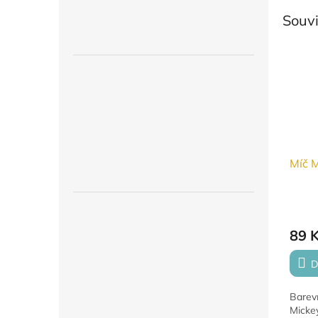
Souvi
Míč 
89 
D
Barev
Micke