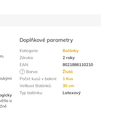
Doplňkové parametry
Kategorie
:
Balónky
em.
Záruka
:
2 roky
EAN
:
8021886110210
?
Barva
:
Žlutá
opskými
Počet kusů v balení
:
1 Kus
Velikost Balónků
:
30 cm
Typ balónku
:
Latexový
logicky
větla a
ižně