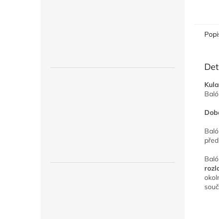
Popi
Det
Kula
Baló
Doba
Baló
před
Baló
rozl
okol
souč