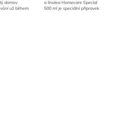
elý domov
a linolea Homecare Special
 vůní už během
500 ml je speciální přípravek
Stačí pár kapek a
pro důkladné čištění a
r získá svěží a
ochranu podlah. Účinně
osféru.
odstraňuje...