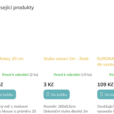
sející produkty
Mickey 20 cm
Stuha vázací 2m - žlutá
EURONA 
do vysav
Ihned k odeslání
(
2 ks
)
Ihned k odeslání
(
>5 ks
)
Ih
Kč
3 Kč
109 Kč
o košíku
Do košíku
Do ko
ný míč s motivem
Rozměr: 200x0,5cm
Osvěžujíc
y Mouse o průměru 20
Dekorační stuha dlouhá 2m
vysavače