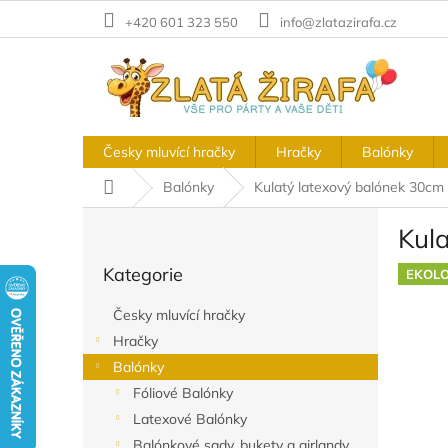
Přejít
+420 601 323 550
info@zlatazirafa.cz
na
obsah
Česky mluvící hračky
Hračky
Balónky
Domů
Balónky
Kulatý latexový balónek 30cm
P
Kul
o
Přeskočit
s
Kategorie
kategorie
EKOLO
t
r
Česky mluvící hračky
a
Hračky
n
Balónky
n
í
Fóliové Balónky
p
Latexové Balónky
a
Balónkové sady, bukety a girlandy