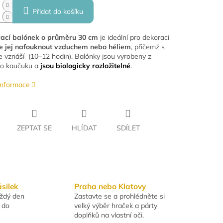
Přidat do košíku
ací balónek o průměru 30 cm
je ideální pro dekoraci
e jej nafouknout vzduchem nebo héliem
, přičemž s
e vznáší (10–12 hodin). Balónky jsou vyrobeny z
ho kaučuku a
jsou biologicky rozložitelné
.
 informace
ZEPTAT SE
HLÍDAT
SDÍLET
ásilek
Praha nebo Klatovy
aždý den
Zastavte se a prohlédněte si
 do
velký výběr hraček a párty
doplňků na vlastní oči.