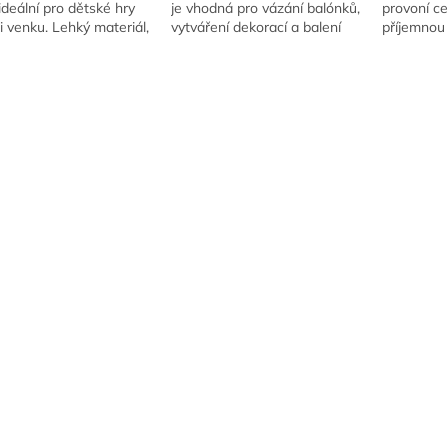
ideální pro dětské hry
je vhodná pro vázání balónků,
provoní c
 venku. Lehký materiál,
vytváření dekorací a balení
příjemnou
 design a spousta
dárků.
vysávání. 
y pro malé fanoušky
váš interié
!
čistou atm