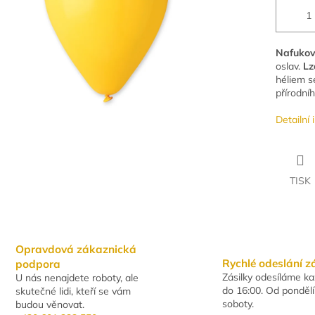
Nafukov
oslav.
Lz
héliem s
přírodní
Detailní
TISK
Opravdová zákaznická
Rychlé odeslání z
podpora
Zásilky odesíláme k
U nás nenajdete roboty, ale
do 16:00. Od pondělí
skutečné lidi, kteří se vám
soboty.
budou věnovat.