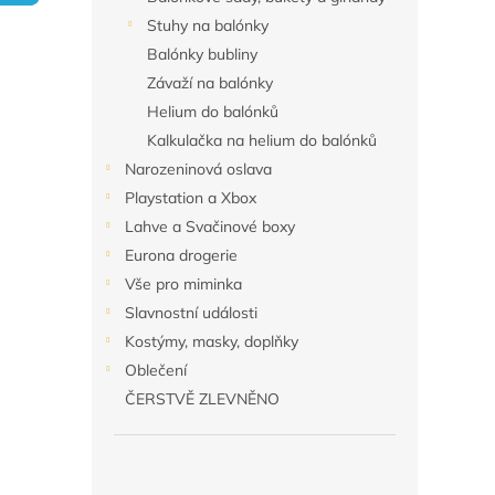
n
Stuhy na balónky
e
Balónky bubliny
l
Závaží na balónky
Helium do balónků
Kalkulačka na helium do balónků
Narozeninová oslava
Playstation a Xbox
Lahve a Svačinové boxy
Eurona drogerie
Vše pro miminka
Slavnostní události
Kostýmy, masky, doplňky
Oblečení
ČERSTVĚ ZLEVNĚNO