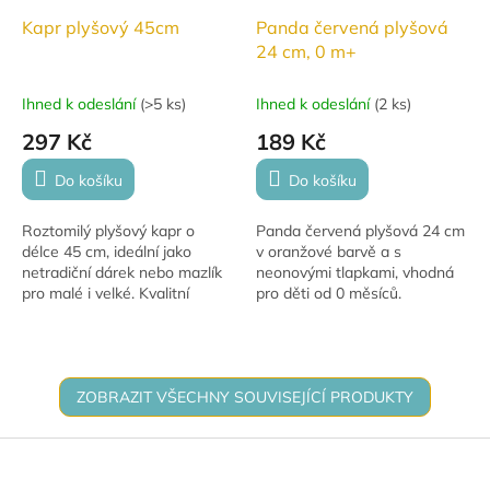
Kapr plyšový 45cm
Panda červená plyšová
24 cm, 0 m+
Ihned k odeslání
(
>5 ks
)
Ihned k odeslání
(
2 ks
)
297 Kč
189 Kč
Do košíku
Do košíku
Roztomilý plyšový kapr o
Panda červená plyšová 24 cm
délce 45 cm, ideální jako
v oranžové barvě a s
netradiční dárek nebo mazlík
neonovými tlapkami, vhodná
pro malé i velké. Kvalitní
pro děti od 0 měsíců.
zpracování a jemný materiál
zaručí, že si ho hned
zamilujete!
ZOBRAZIT VŠECHNY SOUVISEJÍCÍ PRODUKTY
Z
á