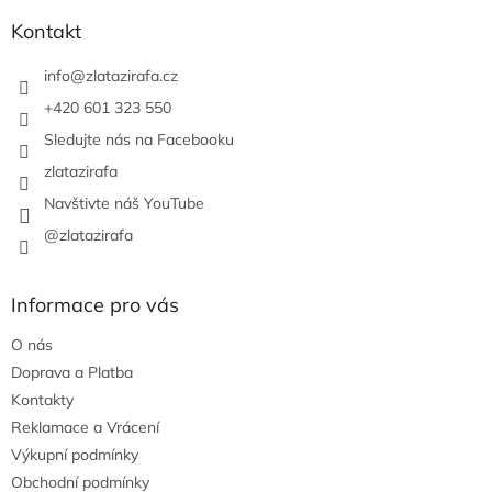
p
a
Kontakt
t
í
info
@
zlatazirafa.cz
+420 601 323 550
Sledujte nás na Facebooku
zlatazirafa
Navštivte náš YouTube
@zlatazirafa
Informace pro vás
O nás
Doprava a Platba
Kontakty
Reklamace a Vrácení
Výkupní podmínky
Obchodní podmínky