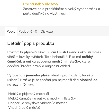
Praha nebo Klatovy
Zastavte se a prohlédněte si velký výběr hraček a
párty doplňků na vlastní oči.
Popis
Podobné (4)
Diskuze
Detailní popis produktu
Roztomilá
plyšová liška 50 cm Plush Friends
okouzlí malé i
větší milovníky zvířátek. Tato heboučká liška má
měkký
čumáček a ouška zdobená modrými lístečky
, které
dodávají hračce hravý a originální vzhled.
Vyrobena z
jemného plyše
, ideální pro mazlení, hraní a
usínání. Hračka je bezpečná pro nejmenší děti,
vhodná od
narození (0 m+)
.
Hebký a příjemný materiál
Měkký čumáček a ouška s modrými lístečky
Podporuje smyslové vnímání a mazlení
Vhodná od 0 měsíců