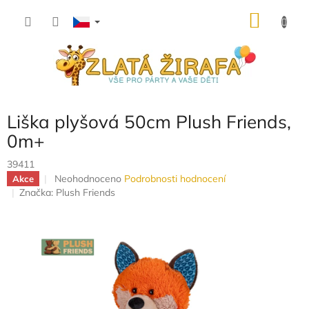
Přejít
NÁKU
na
obsah
KOŠÍK
Liška plyšová 50cm Plush Friends,
0m+
39411
Průměrné
Neohodnoceno
Podrobnosti hodnocení
Akce
hodnocení
Značka:
Plush Friends
produktu
je
0,0
z
5
hvězdiček.