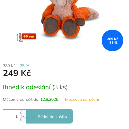
389 Kč
–35 %
389 Kč
–35 %
249 Kč
Měrná
Ihned k odeslání
(
3 ks
)
cena:
Můžeme doručit do:
12.8.2026
Možnosti doručení
Přidat do košíku