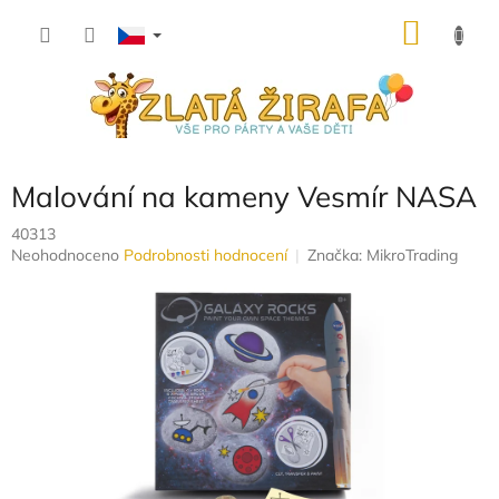
Přejít
NÁKU
na
obsah
KOŠÍK
Malování na kameny Vesmír NASA
40313
Průměrné
Neohodnoceno
Podrobnosti hodnocení
Značka:
MikroTrading
hodnocení
produktu
je
0,0
z
5
hvězdiček.