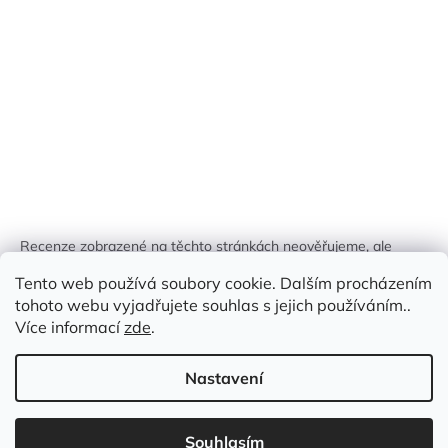
Recenze zobrazené na těchto stránkách neověřujeme, ale
kontrolujeme a odstraňujeme podvodný obsah, pokud je
Tento web používá soubory cookie. Dalším procházením
identifikován.
tohoto webu vyjadřujete souhlas s jejich používáním..
Více informací
zde
.
Nastavení
Vytvořil Shoptet
Souhlasím
Copyright 2026
Zlatá Žirafa
. Všechna práva vyhrazena.