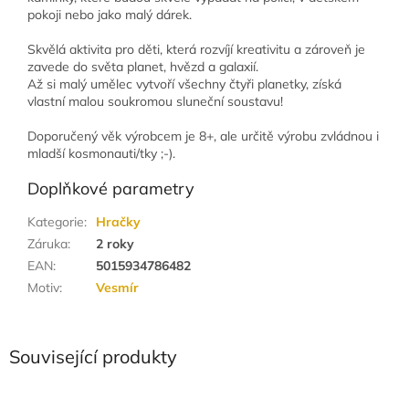
pokoji nebo jako malý dárek.
Skvělá aktivita pro děti, která rozvíjí kreativitu a zároveň je
zavede do světa planet, hvězd a galaxií.
Až si malý umělec vytvoří všechny čtyři planetky, získá
vlastní malou soukromou sluneční soustavu!
Doporučený věk výrobcem je 8+, ale určitě výrobu zvládnou i
mladší kosmonauti/tky ;-).
Doplňkové parametry
Kategorie
:
Hračky
Záruka
:
2 roky
EAN
:
5015934786482
Motiv
:
Vesmír
Související produkty