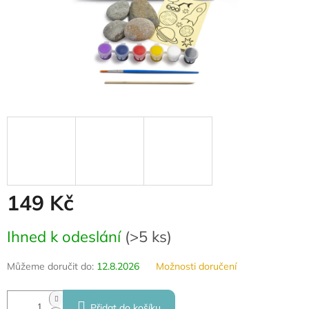
149 Kč
Měrná
Ihned k odeslání
(
>5 ks
)
cena:
Můžeme doručit do:
12.8.2026
Možnosti doručení
Přidat do košíku