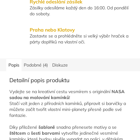
Rychlé odeslání zásilek
Zásilky odesíláme každý den do 16:00. Od pondělí
do soboty.
Praha nebo Klatovy
Zastavte se a prohlédněte si velký výběr hraček a
párty doplňků na vlastní oči.
Popis
Podobné (4)
Diskuze
Detailní popis produktu
Vydejte se na kreativní cestu vesmírem s originální
NASA
sadou na malování kamínků
!
Stačí vzít jeden z přírodních kamínků, připravit si barvičky a
můžete začít tvořit vlastní mini-planety přesně podle své
fantazie.
Díky přiložené
šabloně
snadno přenesete motivy a se
štětcem
a
šesti barvami
vytvoříte jedinečné vesmírné
kamínky, které budou skvěle vypadat na polici, v dětském