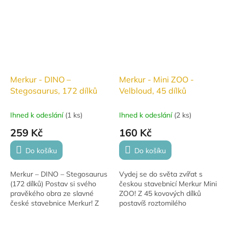
Merkur - DINO –
Merkur - Mini ZOO -
Stegosaurus, 172 dílků
Velbloud, 45 dílků
Ihned k odeslání
(
1 ks
)
Ihned k odeslání
(
2 ks
)
259 Kč
160 Kč
Do košíku
Do košíku
Merkur – DINO – Stegosaurus
Vydej se do světa zvířat s
(172 dílků) Postav si svého
českou stavebnicí Merkur Mini
pravěkého obra ze slavné
ZOO! Z 45 kovových dílků
české stavebnice Merkur! Z
postavíš roztomilého
172 kovových dílků vytvoříš
velblouda, který rozvíjí
věrný model Stegosaura s...
kreativitu, zručnost a