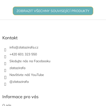
trpělivost. Vyrobeno...
ZOBRAZIT VŠECHNY SOUVISEJÍCÍ PRODUKTY
Z
á
p
a
Kontakt
t
í
info
@
zlatazirafa.cz
+420 601 323 550
Sledujte nás na Facebooku
zlatazirafa
Navštivte náš YouTube
@zlatazirafa
Informace pro vás
O nás