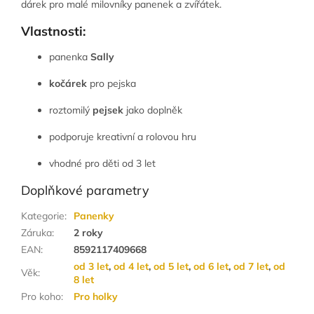
dárek pro malé milovníky panenek a zvířátek.
Vlastnosti:
panenka
Sally
kočárek
pro pejska
roztomilý
pejsek
jako doplněk
podporuje kreativní a rolovou hru
vhodné pro děti od 3 let
Doplňkové parametry
Kategorie
:
Panenky
Záruka
:
2 roky
EAN
:
8592117409668
od 3 let
,
od 4 let
,
od 5 let
,
od 6 let
,
od 7 let
,
od
Věk
:
8 let
Pro koho
:
Pro holky