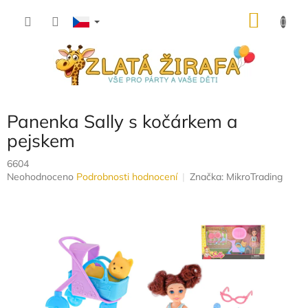
Přejít
NÁKU
na
obsah
KOŠÍK
Panenka Sally s kočárkem a
pejskem
6604
Průměrné
Neohodnoceno
Podrobnosti hodnocení
Značka:
MikroTrading
hodnocení
produktu
je
0,0
z
5
hvězdiček.