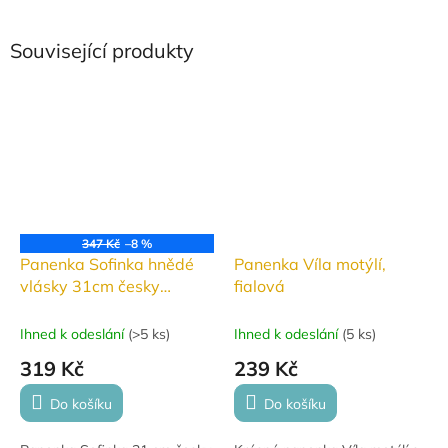
Související produkty
347 Kč
–8 %
Panenka Sofinka hnědé
Panenka Víla motýlí,
vlásky 31cm česky
fialová
mluvící
Ihned k odeslání
(
>5 ks
)
Ihned k odeslání
(
5 ks
)
319 Kč
239 Kč
Do košíku
Do košíku