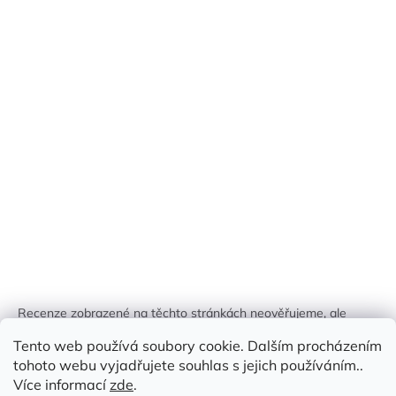
Recenze zobrazené na těchto stránkách neověřujeme, ale
kontrolujeme a odstraňujeme podvodný obsah, pokud je
Tento web používá soubory cookie. Dalším procházením
identifikován.
tohoto webu vyjadřujete souhlas s jejich používáním..
Více informací
zde
.