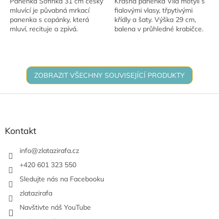
Panenka Sofinka 31 cm česky
Krásná panenka Víla motýlí s
mluvící je půvabná mrkací
fialovými vlasy, třpytivými
panenka s copánky, která
křídly a šaty. Výška 29 cm,
mluví, recituje a zpívá.
balena v průhledné krabičce.
ZOBRAZIT VŠECHNY SOUVISEJÍCÍ PRODUKTY
Z
á
p
a
Kontakt
t
í
info
@
zlatazirafa.cz
+420 601 323 550
Sledujte nás na Facebooku
zlatazirafa
Navštivte náš YouTube