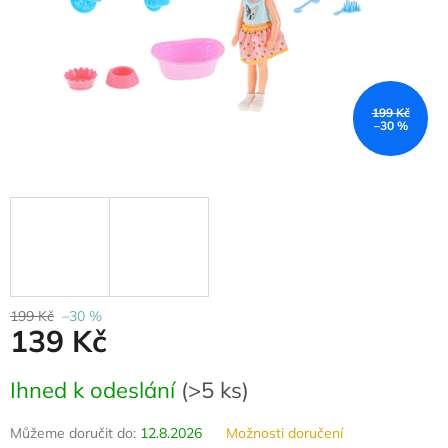
199 Kč
–30 %
199 Kč
–30 %
139 Kč
Měrná
Ihned k odeslání
(
>5 ks
)
cena:
Můžeme doručit do:
12.8.2026
Možnosti doručení