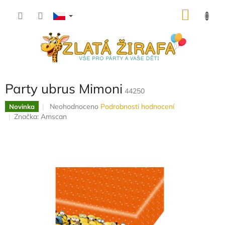
Přejít
NÁKU
na
obsah
KOŠÍK
Party ubrus Mimoni
44250
Průměrné
Neohodnoceno
Podrobnosti hodnocení
Novinka
hodnocení
Značka:
Amscan
produktu
je
0,0
z
5
hvězdiček.