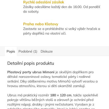
Rychlé odeslání zásilek
Zásilky odesíláme každý den do 16:00. Od pondělí
do soboty.
Praha nebo Klatovy
Zastavte se a prohlédněte si velký výběr hraček a
párty doplňků na vlastní oči.
Popis
Podobné (1)
Diskuze
Detailní popis produktu
Plastový party ubrus Mimoni
je skvělým doplňkem pro
dětské narozeninové oslavy, tematické párty i rodinné
setkání. Díky oblíbenému motivu Mimoňů vytvoří veselou a
hravou atmosféru, kterou si děti okamžitě zamilují.
Ubrus má praktický rozměr
180 × 120 cm
, takže spolehlivě
pokryje většinu běžných stolů a zároveň je ochrání před
rozlitými nápoji, drobky i jinými nečistotami. Vyroben je z
odolného plastového materiálu, který je lehký, snadno se