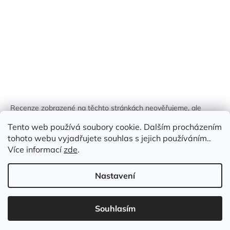
Recenze zobrazené na těchto stránkách neověřujeme, ale
kontrolujeme a odstraňujeme podvodný obsah, pokud je
Tento web používá soubory cookie. Dalším procházením
identifikován.
tohoto webu vyjadřujete souhlas s jejich používáním..
Více informací
zde
.
Nastavení
Vytvořil Shoptet
Souhlasím
Copyright 2026
Zlatá Žirafa
. Všechna práva vyhrazena.