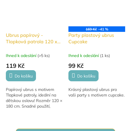
169 Kč
–41 %
Ubrus papírový -
Party plastový ubrus
Tlapková patrola 120 x
Cupcake
180 cm
Ihned k odeslání
(
>5 ks
)
Ihned k odeslání
(
1 ks
)
119 Kč
99 Kč
Do košíku
Do košíku
Papírový ubrus s motivem
Krásný plastový ubrus pro
Tlapkové patroly, ideální na
vaši party s motivem cupcake.
dětskou oslavu! Rozměr 120 ×
180 cm. Snadné použití,
krásný design a žádné
zdlouhavé uklízení.