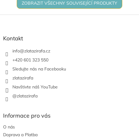
ZOBRAZIT VŠECHNY SOUVISEJÍCÍ PRODUKTY
Z
á
p
a
Kontakt
t
í
info
@
zlatazirafa.cz
+420 601 323 550
Sledujte nás na Facebooku
zlatazirafa
Navštivte náš YouTube
@zlatazirafa
Informace pro vás
O nás
Doprava a Platba