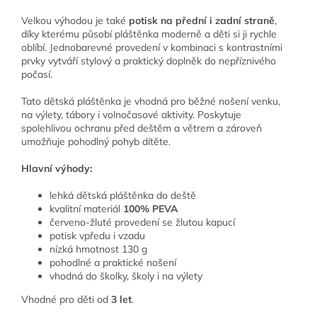
Velkou výhodou je také
potisk na přední i zadní straně
,
díky kterému působí pláštěnka moderně a děti si ji rychle
oblíbí. Jednobarevné provedení v kombinaci s kontrastními
prvky vytváří stylový a praktický doplněk do nepříznivého
počasí.
Tato dětská pláštěnka je vhodná pro běžné nošení venku,
na výlety, tábory i volnočasové aktivity. Poskytuje
spolehlivou ochranu před deštěm a větrem a zároveň
umožňuje pohodlný pohyb dítěte.
Hlavní výhody:
lehká dětská pláštěnka do deště
kvalitní materiál
100% PEVA
červeno-žluté provedení se žlutou kapucí
potisk vpředu i vzadu
nízká hmotnost 130 g
pohodlné a praktické nošení
vhodná do školky, školy i na výlety
Vhodné pro děti od
3 let
.