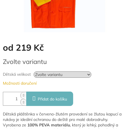
od
219 Kč
Měrná
Zvolte variantu
cena:
Dětská velikost
Možnosti doručení
Přidat do košíku
Dětská pláštěnka v červeno-žlutém provedení se žlutou kapucí a
rukávy je ideální ochranou do deště pro malé dobrodruhy.
Vyrobena ze
100% PEVA materiálu
, který je lehký, pohodlný a