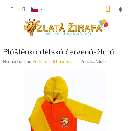
Přejít
NÁKU
na
obsah
KOŠÍK
Pláštěnka dětská červená-žlutá
Průměrné
Neohodnoceno
Podrobnosti hodnocení
Značka:
Viola
hodnocení
produktu
je
0,0
z
5
hvězdiček.