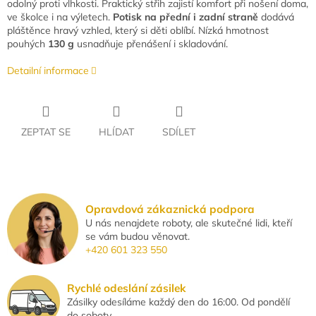
odolný proti vlhkosti. Praktický střih zajistí komfort při nošení doma,
ve školce i na výletech.
Potisk na přední i zadní straně
dodává
pláštěnce hravý vzhled, který si děti oblíbí. Nízká hmotnost
pouhých
130 g
usnadňuje přenášení i skladování.
Detailní informace
ZEPTAT SE
HLÍDAT
SDÍLET
Opravdová zákaznická podpora
U nás nenajdete roboty, ale skutečné lidi, kteří
se vám budou věnovat.
+420 601 323 550
Rychlé odeslání zásilek
Zásilky odesíláme každý den do 16:00. Od pondělí
do soboty.