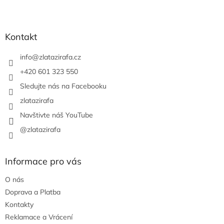
Z
á
p
a
Kontakt
t
í
info
@
zlatazirafa.cz
+420 601 323 550
Sledujte nás na Facebooku
zlatazirafa
Navštivte náš YouTube
@zlatazirafa
Informace pro vás
O nás
Doprava a Platba
Kontakty
Reklamace a Vrácení