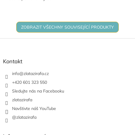
vhodné na jakoukoli událost!
ZOBRAZIT VŠECHNY SOUVISEJÍCÍ PRODUKTY
Z
á
p
a
Kontakt
t
í
info
@
zlatazirafa.cz
+420 601 323 550
Sledujte nás na Facebooku
zlatazirafa
Navštivte náš YouTube
@zlatazirafa