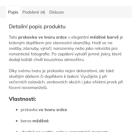
Popis
Podobné (4)
Diskuze
Detailní popis produktu
Tato
prskavka ve tvaru srdce
v elegantní
měděné barvě
je
krásným doplňkem pro slavnostní okamžiky. Hodí se na
svatby, zásnuby, výročí, narozeniny nebo jako rekvizita pro
romantické fotografie. Po zapálení vytváří jemné jiskry, které
dodají každé chvíli kouzelnou atmosféru.
Díky svému tvaru je prskavka nejen dekorativní, ale také
skvělým dárkem či doplňkem k balení. Využijete ji při
večerních oslavách, venkovních akcích i jako efektní prvek při
focení novomanželů.
Vlastnosti:
prskavka
ve tvaru srdce
barva
měděná
vhodná na svatby, oslavy, romantické momenty