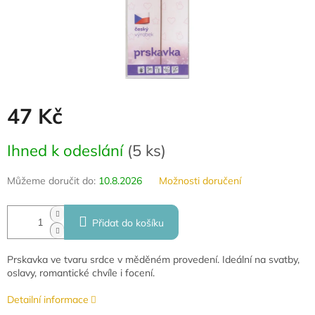
47 Kč
Měrná
Ihned k odeslání
(
5 ks
)
cena:
Můžeme doručit do:
10.8.2026
Možnosti doručení
Přidat do košíku
Prskavka ve tvaru srdce v měděném provedení. Ideální na svatby,
oslavy, romantické chvíle i focení.
Detailní informace