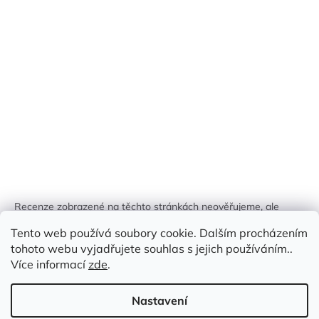
Recenze zobrazené na těchto stránkách neověřujeme, ale
kontrolujeme a odstraňujeme podvodný obsah, pokud je
Tento web používá soubory cookie. Dalším procházením
identifikován.
tohoto webu vyjadřujete souhlas s jejich používáním..
Více informací
zde
.
Nastavení
Vytvořil Shoptet