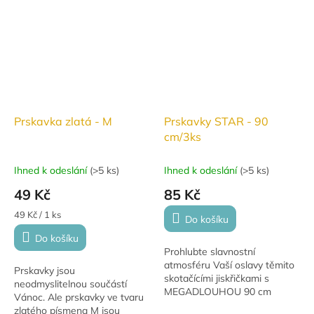
Prskavka zlatá - M
Prskavky STAR - 90
cm/3ks
Ihned k odeslání
(
>5 ks
)
Ihned k odeslání
(
>5 ks
)
49 Kč
85 Kč
Měrná
49 Kč / 1 ks
Do košíku
cena:
Do košíku
Prohlubte slavnostní
atmosféru Vaší oslavy těmito
Prskavky jsou
skotačícími jiskřičkami s
neodmyslitelnou součástí
MEGADLOUHOU 90 cm
Vánoc. Ale prskavky ve tvaru
prskavkou.
zlatého písmena M jsou