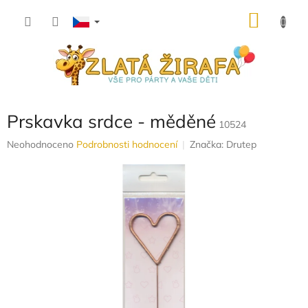
Přejít
NÁKU
na
obsah
KOŠÍK
Prskavka srdce - měděné
10524
Průměrné
Neohodnoceno
Podrobnosti hodnocení
Značka:
Drutep
hodnocení
produktu
je
0,0
z
5
hvězdiček.