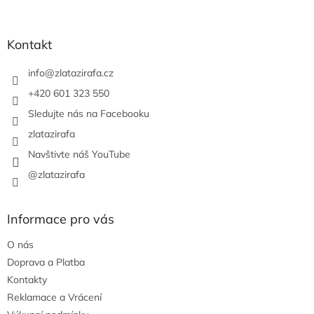
á
p
a
Kontakt
t
í
info
@
zlatazirafa.cz
+420 601 323 550
Sledujte nás na Facebooku
zlatazirafa
Navštivte náš YouTube
@zlatazirafa
Informace pro vás
O nás
Doprava a Platba
Kontakty
Reklamace a Vrácení