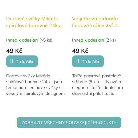
Dortové svíčky Mikádo
Vlaječková girlanda -
spirálové barevné 24ks
Ledové království 2
Disney (9 vlajek)
Ihned k odeslání
(
>5 ks
)
Ihned k odeslání
(
2 ks
)
49 Kč
49 Kč
Do košíku
Do košíku
Dortové svíčky Mikádo
Talíře papírové pastelově
spirálové barevné 24 ks jsou
stříbrné (8 ks) – stylové a
tenké narozeninové svíčky s
elegantní talíře ideální pro
veselým spirálovým designem.
slavnostní příležitosti.
Ideální na dorty a oslavy
Perfektní pro tematické párty,
všeho druhu.
svatby, narozeniny a další
oslavy....
ZOBRAZIT VŠECHNY SOUVISEJÍCÍ PRODUKTY
Z