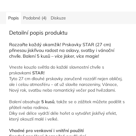
Popis
Podobné (4)
Diskuze
Detailní popis produktu
Rozzařte každý okamžik! Prskavky STAR (27 cm)
přinesou jiskřivou radost na oslavy, svatby i vánoční
chvíle. Balení 5 kusů – více jisker, více magie!
Vneste kouzlo světla do každé slavnostní chvíle s
prskavkami
STAR
!
Tyto 27 cm dlouhé prskavky zaručeně rozzáří nejen obličej,
ale i celou atmosféru – ať už slavíte narozeniny, Vánoce,
Nový rok, svatbu nebo romantický večer pod hvězdami.
Balení obsahuje
5 kusů
, takže se o zážitek můžete podělit s
přáteli nebo rodinou.
Díky své délce vydrží déle hořet a vytvářet jiskřivý efekt,
který okouzlí malé i velké.
Vhodné pro venkovní i vnitřní použití