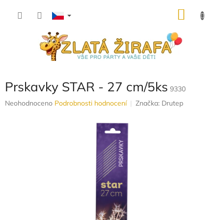
Přejít
NÁKU
na
obsah
KOŠÍK
Prskavky STAR - 27 cm/5ks
9330
Průměrné
Neohodnoceno
Podrobnosti hodnocení
Značka:
Drutep
hodnocení
produktu
je
0,0
z
5
hvězdiček.