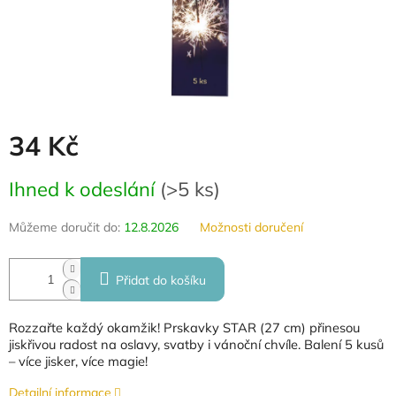
34 Kč
Měrná
Ihned k odeslání
(
>5 ks
)
cena:
Můžeme doručit do:
12.8.2026
Možnosti doručení
Přidat do košíku
Rozzařte každý okamžik! Prskavky STAR (27 cm) přinesou
jiskřivou radost na oslavy, svatby i vánoční chvíle. Balení 5 kusů
– více jisker, více magie!
Detailní informace