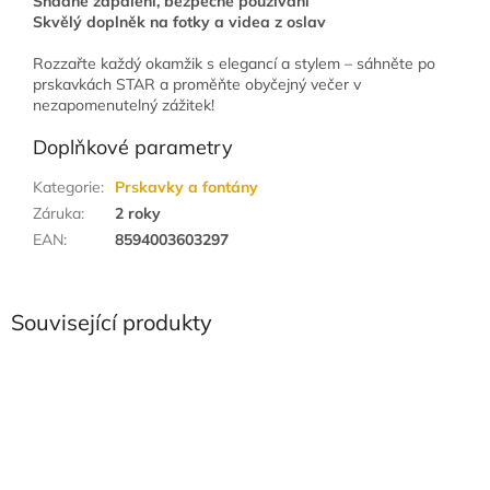
Snadné zapálení, bezpečné používání
Skvělý doplněk na fotky a videa z oslav
Rozzařte každý okamžik s elegancí a stylem – sáhněte po
prskavkách STAR a proměňte obyčejný večer v
nezapomenutelný zážitek!
Doplňkové parametry
Kategorie
:
Prskavky a fontány
Záruka
:
2 roky
EAN
:
8594003603297
Související produkty