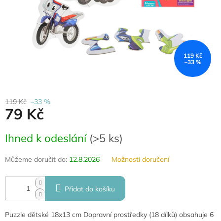
119 Kč
–33 %
119 Kč
–33 %
79 Kč
Měrná
Ihned k odeslání
(
>5 ks
)
cena:
Můžeme doručit do:
12.8.2026
Možnosti doručení
Přidat do košíku
Puzzle dětské 18x13 cm Dopravní prostředky (18 dílků) obsahuje 6