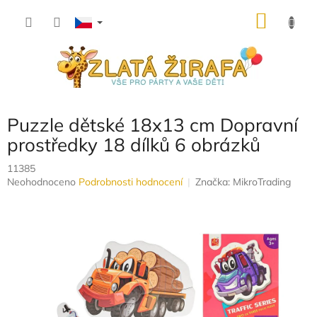
Přejít
NÁKU
na
obsah
KOŠÍK
Puzzle dětské 18x13 cm Dopravní
prostředky 18 dílků 6 obrázků
11385
Průměrné
Neohodnoceno
Podrobnosti hodnocení
Značka:
MikroTrading
hodnocení
produktu
je
0,0
z
5
hvězdiček.