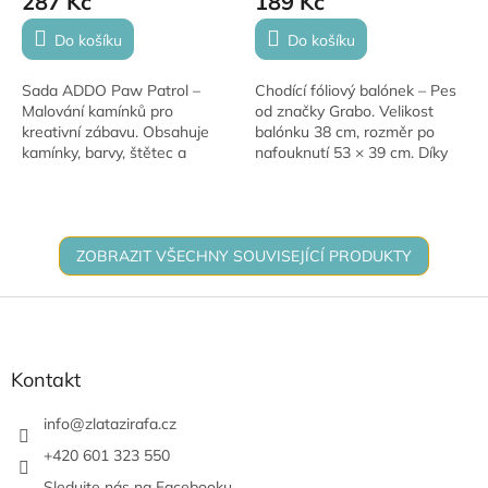
287 Kč
189 Kč
Do košíku
Do košíku
Sada ADDO Paw Patrol –
Chodící fóliový balónek – Pes
Malování kamínků pro
od značky Grabo. Velikost
kreativní zábavu. Obsahuje
balónku 38 cm, rozměr po
kamínky, barvy, štětec a
nafouknutí 53 × 39 cm. Díky
motivy Paw Patrol. Podporuje
zatíženým tlapkám po
jemnou motoriku, soustředění
nafouknutí héliem „chodí“.
a kreativitu.
Ideální na dětské...
ZOBRAZIT VŠECHNY SOUVISEJÍCÍ PRODUKTY
Z
á
p
a
Kontakt
t
í
info
@
zlatazirafa.cz
+420 601 323 550
Sledujte nás na Facebooku