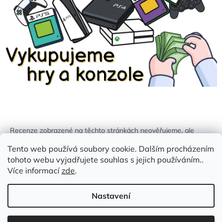
Recenze zobrazené na těchto stránkách neověřujeme, ale
kontrolujeme a odstraňujeme podvodný obsah, pokud je
Tento web používá soubory cookie. Dalším procházením
identifikován.
tohoto webu vyjadřujete souhlas s jejich používáním..
Více informací
zde
.
Nastavení
Vytvořil Shoptet