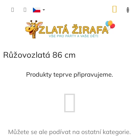
Přejít
NÁKU
na
obsah
KOŠÍK
Růžovozlatá 86 cm
Produkty teprve připravujeme.
Můžete se ale podívat na ostatní kategorie.