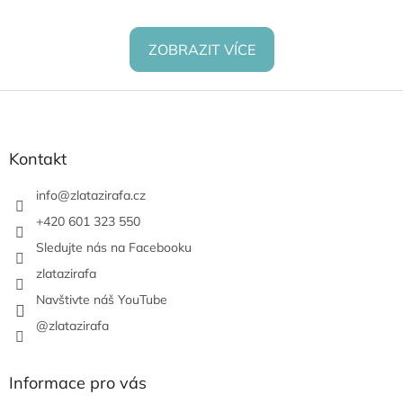
ZOBRAZIT VÍCE
Z
á
p
a
Kontakt
t
í
info
@
zlatazirafa.cz
+420 601 323 550
Sledujte nás na Facebooku
zlatazirafa
Navštivte náš YouTube
@zlatazirafa
Informace pro vás