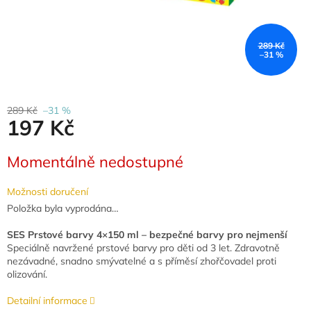
289 Kč
–31 %
289 Kč
–31 %
197 Kč
Měrná
Momentálně nedostupné
cena:
Možnosti doručení
Položka byla vyprodána…
SES Prstové barvy 4×150 ml – bezpečné barvy pro nejmenší
Speciálně navržené prstové barvy pro děti od 3 let. Zdravotně
nezávadné, snadno smývatelné a s příměsí zhořčovadel proti
olizování.
Detailní informace