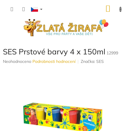
Přejít
NÁKU
na
obsah
KOŠÍK
SES Prstové barvy 4 x 150ml
12999
Průměrné
Neohodnoceno
Podrobnosti hodnocení
Značka:
SES
hodnocení
produktu
je
0,0
z
5
hvězdiček.