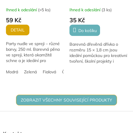
Ihned k odeslání
(
>5 ks
)
Ihned k odeslání
(
3 ks
)
59 Kč
35 Kč
DETAIL
Do košíku
Party nudle ve spreji – různé
Barevná dřevěná dřívka o
barvy, 250 ml. Barevná pěna
rozměru 15 × 1,8 cm jsou
ve spreji, která okamžitě
ideální pomůckou pro kreativní
schne a je ideální pro
tvoření, školní projekty i
venkovní oslavy.
domácí vyrábění. V balení
Modrá
Zelená
Fialová
Červená
Oranžová
najdete 60 kusů barevných
špachtlí, které...
ZOBRAZIT VŠECHNY SOUVISEJÍCÍ PRODUKTY
Z
á
p