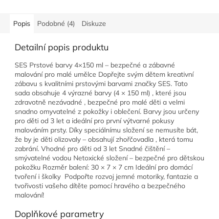
Popis
Podobné (4)
Diskuze
Detailní popis produktu
SES Prstové barvy 4×150 ml – bezpečné a zábavné
malování pro malé umělce Dopřejte svým dětem kreativní
zábavu s kvalitními prstovými barvami značky SES. Tato
sada obsahuje 4 výrazné barvy (4 × 150 ml) , které jsou
zdravotně nezávadné , bezpečné pro malé děti a velmi
snadno omyvatelné z pokožky i oblečení. Barvy jsou určeny
pro děti od 3 let a ideální pro první výtvarné pokusy
malováním prsty. Díky speciálnímu složení se nemusíte bát,
že by je děti olizovaly – obsahují zhořčovadla , která tomu
zabrání. Vhodné pro děti od 3 let Snadné čištění –
smývatelné vodou Netoxické složení – bezpečné pro dětskou
pokožku Rozměr balení: 30 × 7 × 7 cm Ideální pro domácí
tvoření i školky Podpořte rozvoj jemné motoriky, fantazie a
tvořivosti vašeho dítěte pomocí hravého a bezpečného
malování!
Doplňkové parametry