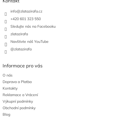
a
Kontakt
t
í
info
@
zlatazirafa.cz
+420 601 323 550
Sledujte nás na Facebooku
zlatazirafa
Navštivte náš YouTube
@zlatazirafa
Informace pro vás
O nás
Doprava a Platba
Kontakty
Reklamace a Vrácení
Výkupní podmínky
Obchodní podmínky
Blog