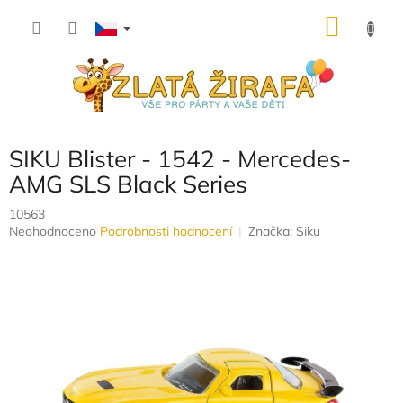
Přejít
NÁKU
na
obsah
KOŠÍK
SIKU Blister - 1542 - Mercedes-
AMG SLS Black Series
10563
Průměrné
Neohodnoceno
Podrobnosti hodnocení
Značka:
Siku
hodnocení
produktu
je
0,0
z
5
hvězdiček.