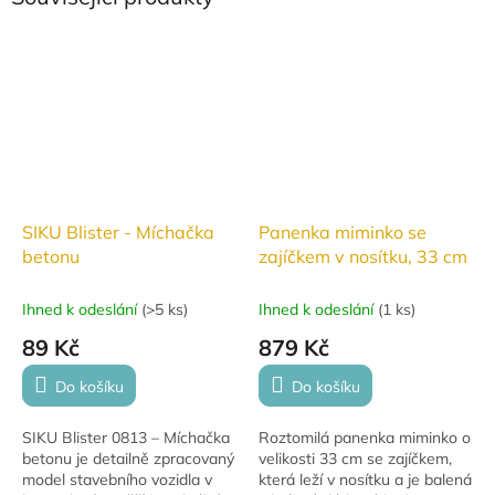
SIKU Blister - Míchačka
Panenka miminko se
betonu
zajíčkem v nosítku, 33 cm
Ihned k odeslání
(
>5 ks
)
Ihned k odeslání
(
1 ks
)
89 Kč
879 Kč
Do košíku
Do košíku
SIKU Blister 0813 – Míchačka
Roztomilá panenka miminko o
betonu je detailně zpracovaný
velikosti 33 cm se zajíčkem,
model stavebního vozidla v
která leží v nosítku a je balená