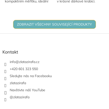
kompaktním měřítku, ideální
v krásné dárkové krabici.
pro malé stavitele od 3 let.
Miminko má tvrdé tělíčko,
otevřené oči a pootevřená...
ZOBRAZIT VŠECHNY SOUVISEJÍCÍ PRODUKTY
Z
á
p
a
Kontakt
t
í
info
@
zlatazirafa.cz
+420 601 323 550
Sledujte nás na Facebooku
zlatazirafa
Navštivte náš YouTube
@zlatazirafa