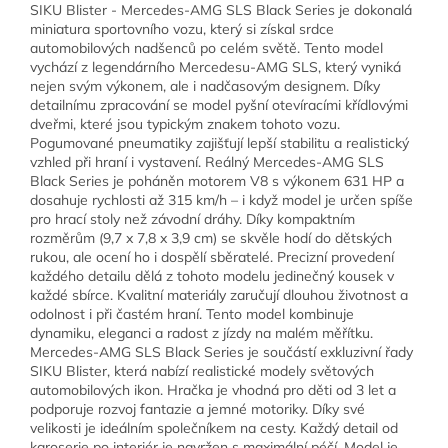
SIKU Blister - Mercedes-AMG SLS Black Series je dokonalá
miniatura sportovního vozu, který si získal srdce
automobilových nadšenců po celém světě. Tento model
vychází z legendárního Mercedesu-AMG SLS, který vyniká
nejen svým výkonem, ale i nadčasovým designem. Díky
detailnímu zpracování se model pyšní otevíracími křídlovými
dveřmi, které jsou typickým znakem tohoto vozu.
Pogumované pneumatiky zajišťují lepší stabilitu a realistický
vzhled při hraní i vystavení. Reálný Mercedes-AMG SLS
Black Series je poháněn motorem V8 s výkonem 631 HP a
dosahuje rychlosti až 315 km/h – i když model je určen spíše
pro hrací stoly než závodní dráhy. Díky kompaktním
rozměrům (9,7 x 7,8 x 3,9 cm) se skvěle hodí do dětských
rukou, ale ocení ho i dospělí sběratelé. Precizní provedení
každého detailu dělá z tohoto modelu jedinečný kousek v
každé sbírce. Kvalitní materiály zaručují dlouhou životnost a
odolnost i při častém hraní. Tento model kombinuje
dynamiku, eleganci a radost z jízdy na malém měřítku.
Mercedes-AMG SLS Black Series je součástí exkluzivní řady
SIKU Blister, která nabízí realistické modely světových
automobilových ikon. Hračka je vhodná pro děti od 3 let a
podporuje rozvoj fantazie a jemné motoriky. Díky své
velikosti je ideálním společníkem na cesty. Každý detail od
karoserie po interiér je navržen s maximální péčí. Model je