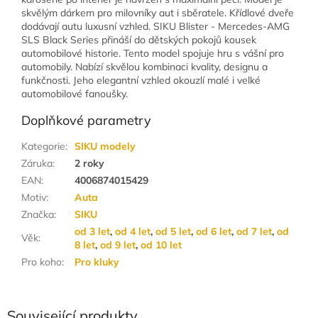
skvělým dárkem pro milovníky aut i sběratele. Křídlové dveře
dodávají autu luxusní vzhled. SIKU Blister - Mercedes-AMG
SLS Black Series přináší do dětských pokojů kousek
automobilové historie. Tento model spojuje hru s vášní pro
automobily. Nabízí skvělou kombinaci kvality, designu a
funkčnosti. Jeho elegantní vzhled okouzlí malé i velké
automobilové fanoušky.
Doplňkové parametry
Kategorie
:
SIKU modely
Záruka
:
2 roky
EAN
:
4006874015429
Motiv
:
Auta
Značka
:
SIKU
od 3 let
,
od 4 let
,
od 5 let
,
od 6 let
,
od 7 let
,
od
Věk
:
8 let
,
od 9 let
,
od 10 let
Pro koho
:
Pro kluky
Související produkty