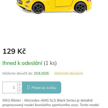
129 Kč
Měrná
Ihned k odeslání
(
1 ks
)
cena:
Můžeme doručit do:
10.8.2026
Možnosti doručení
Přidat do košíku
SIKU Blister - Mercedes-AMG SLS Black Series je detailně
propracovaný model ikonického sportovního vozu. Tento model