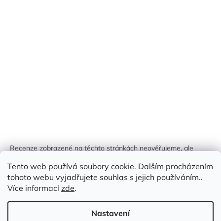
Recenze zobrazené na těchto stránkách neověřujeme, ale
kontrolujeme a odstraňujeme podvodný obsah, pokud je
Tento web používá soubory cookie. Dalším procházením
identifikován.
tohoto webu vyjadřujete souhlas s jejich používáním..
Více informací
zde
.
Nastavení
Vytvořil Shoptet