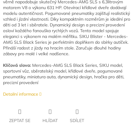
věrně napodobuje skutečný Mercedes-AMG SLS s 6,3litrovým
motorem V8 o výkonu 631 HP. Otevírací křídlové dveře dodávají
modelu autentičnost. Pogumované pneumatiky zajišťují realistický
vzhled i jízdní vlastnosti. Díky kompaktním rozměrům je ideální pro
děti od 3 let i sběratele. Dynamický design a precizní provedení
osloví každého fanouška rychlých vozů. Tento model spojuje
eleganci s výkonem na malém měřítku. SIKU Blister - Mercedes-
AMG SLS Black Series je perfektním doplňkem do sbírky autíček.
Přináší radost z jízdy na hracím stole. Zaručuje dlouhé hodiny
zábavy pro malé i velké nadšence.
Klíčová slova:
Mercedes-AMG SLS Black Series, SIKU model,
sportovní vůz, sběratelský model, křídlové dveře, pogumované
pneumatiky, miniatura auta, dynamický design, hračka pro děti,
precizní provedení
Detailní informace
ZEPTAT SE
HLÍDAT
SDÍLET