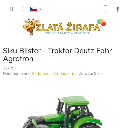
Přejít
NÁKU
na
obsah
KOŠÍK
Siku Blister - Traktor Deutz Fahr
Agrotron
12789
Průměrné
Neohodnoceno
Podrobnosti hodnocení
Značka:
Siku
hodnocení
produktu
je
0,0
z
5
hvězdiček.