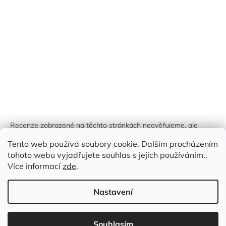
Recenze zobrazené na těchto stránkách neověřujeme, ale
kontrolujeme a odstraňujeme podvodný obsah, pokud je
Tento web používá soubory cookie. Dalším procházením
identifikován.
tohoto webu vyjadřujete souhlas s jejich používáním..
Více informací
zde
.
Nastavení
Vytvořil Shoptet
Souhlasím
Copyright 2026
Zlatá Žirafa
. Všechna práva vyhrazena.