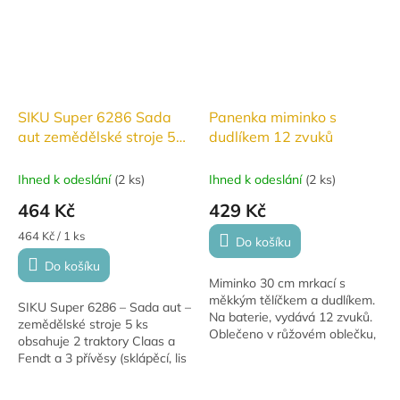
SIKU Super 6286 Sada
Panenka miminko s
aut zemědělské stroje 5
dudlíkem 12 zvuků
ks
Ihned k odeslání
(
2 ks
)
Ihned k odeslání
(
2 ks
)
464 Kč
429 Kč
Měrná
464 Kč / 1 ks
Do košíku
cena:
Do košíku
Miminko 30 cm mrkací s
měkkým tělíčkem a dudlíkem.
SIKU Super 6286 – Sada aut –
Na baterie, vydává 12 zvuků.
zemědělské stroje 5 ks
Oblečeno v růžovém oblečku,
obsahuje 2 traktory Claas a
baleno v krabičce. Vhodné od
Fendt a 3 přívěsy (sklápěcí, lis
18 měsíců.
na balíky a nakladač sena).
Realistické detaily a