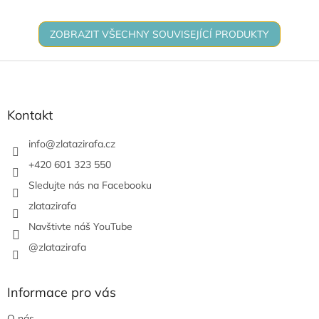
pohyblivé...
ZOBRAZIT VŠECHNY SOUVISEJÍCÍ PRODUKTY
Z
á
p
a
Kontakt
t
í
info
@
zlatazirafa.cz
+420 601 323 550
Sledujte nás na Facebooku
zlatazirafa
Navštivte náš YouTube
@zlatazirafa
Informace pro vás
O nás