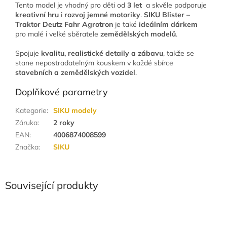
Tento model je vhodný pro děti od
3 let
a skvěle podporuje
kreativní hru
i
rozvoj jemné motoriky
.
SIKU Blister –
Traktor Deutz Fahr Agrotron
je také
ideálním dárkem
pro malé i velké sběratele
zemědělských modelů
.
Spojuje
kvalitu, realistické detaily a zábavu
, takže se
stane nepostradatelným kouskem v každé sbírce
stavebních a zemědělských vozidel
.
Doplňkové parametry
Kategorie
:
SIKU modely
Záruka
:
2 roky
EAN
:
4006874008599
Značka
:
SIKU
Související produkty