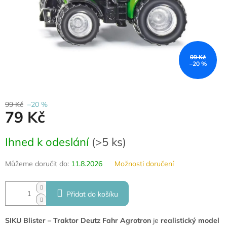
99 Kč
–20 %
99 Kč
–20 %
79 Kč
Měrná
Ihned k odeslání
(
>5 ks
)
cena:
Můžeme doručit do:
11.8.2026
Možnosti doručení
Přidat do košíku
SIKU Blister – Traktor Deutz Fahr Agrotron
je
realistický model