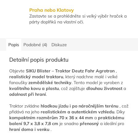
Praha nebo Klatovy
Zastavte se a prohlédněte si velký výběr hraček a
párty doplňků na vlastní oči.
Popis
Podobné (4)
Diskuze
Detailní popis produktu
Objevte
SIKU Blister – Traktor Deutz Fahr Agrotron
,
realistický model traktoru
, který nadchne malé i velké
fanoušky
zemědělské techniky
. Tento model je vyroben z
kvalitního kovu a plastu
, což zajišťuje
dlouhou životnost
a
odolnost při hraní
.
Traktor zvládne
hladkou jízdu i po náročnějším terénu
, což
přidává na jeho
realistickém a autentickém vzhledu
. Díky
kompaktním rozměrům 70 x 36 x 44 mm
a
praktickému
balení 9,7 x 3,8 x 7,8 cm
je snadno
přenosný
a ideální pro
hraní doma i venku
.