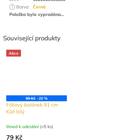
?
Barva
:
Černá
Položka byla vyprodána…
Související produkty
Akce
99 Kč
–20 %
Fóliový balónek 91 cm
Kůň bílý
Ihned k odeslání
(
>5 ks
)
79 Kč