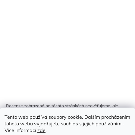
Recenze zobrazené na těchto stránkách neověřujeme, ale
kontrolujeme a odstraňujeme podvodný obsah, pokud je
Tento web používá soubory cookie. Dalším procházením
identifikován.
tohoto webu vyjadřujete souhlas s jejich používáním..
Více informací
zde
.