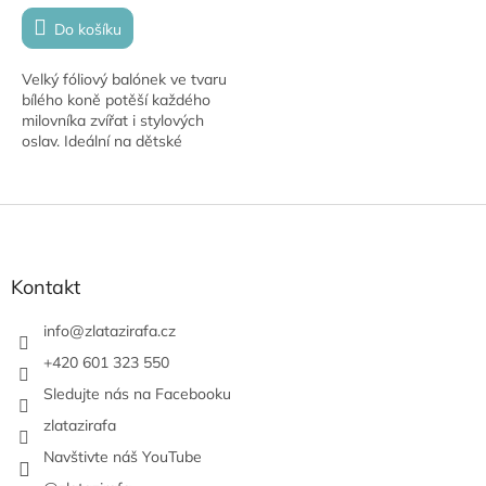
Do košíku
Velký fóliový balónek ve tvaru
bílého koně potěší každého
milovníka zvířat i stylových
oslav. Ideální na dětské
narozeniny, tématické párty
nebo jako originální dekorace.
Z
á
p
a
Kontakt
t
í
info
@
zlatazirafa.cz
+420 601 323 550
Sledujte nás na Facebooku
zlatazirafa
Navštivte náš YouTube