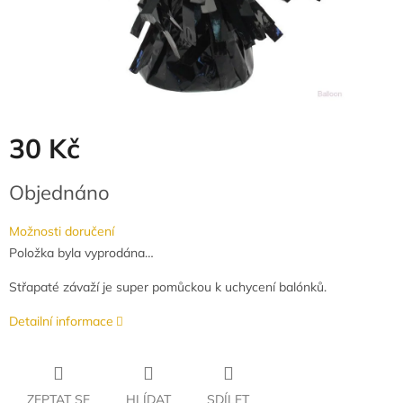
30 Kč
Měrná
Objednáno
cena:
Možnosti doručení
Položka byla vyprodána…
Střapaté závaží je super pomůckou k uchycení balónků.
Detailní informace
ZEPTAT SE
HLÍDAT
SDÍLET