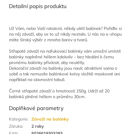
Detailní popis produktu
Už Vám, nebo Vaší ratolesti, někdy ulétl balónek? Pořiďte si
na něj závaží, aby se to už nikdy nestalo. U nás na e-shopu
máte široký výběr z mnoha barev a tvarů.
Střapaté závaží na nafukovací balónky vám umožní umístit
balónky naplněné héliem kdekoliv – bez hledání k čemu
pevnému balónky přivázat, aby neulétly.
Dekorační závaží na balónky jsou navíc atraktivní sama o
sobě a tak nemusíte balónkové kotvy složitě maskovat ani
například na slavnostní tabuli.
Černé střapaté závaží o hmotnosti 150g. Udrží až 20
balónků plněné héliem o průměru 30cm.
Doplňkové parametry
Kategorie
:
Závaží na balónky
Záruka
:
2 roky
EAN
:
5026619303283