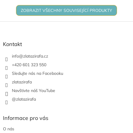
ZOBRAZIT VŠECHNY SOUVISEJÍCÍ PRODUKTY
Z
á
p
a
Kontakt
t
í
info
@
zlatazirafa.cz
+420 601 323 550
Sledujte nás na Facebooku
zlatazirafa
Navštivte náš YouTube
@zlatazirafa
Informace pro vás
O nás