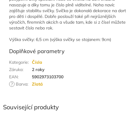
nasazuje a díky tomu je číslo plně viditelné. Noha navíc
zajišťuje stabilitu svíčky. Svíčka je dokonalá dekorace na dort
pro děti i dospělé. Dobře poslouží také při nejrůznějších
výročích, firemních akcích a všude tam, kde si z čísel můžete
sestavit číslo nebo rok.
Výška svíčky: 6,5 cm (výška svíčky se stojanem: 9cm)
Doplňkové parametry
Kategorie
:
Čísla
Záruka
:
2 roky
EAN
:
5902973103700
?
Barva
:
Zlatá
Související produkty