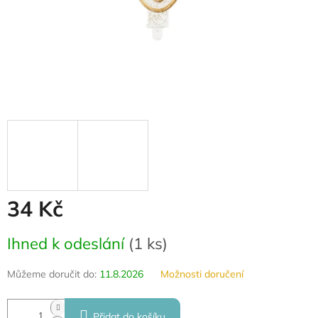
34 Kč
Měrná
Ihned k odeslání
(
1 ks
)
cena:
Můžeme doručit do:
11.8.2026
Možnosti doručení
Přidat do košíku