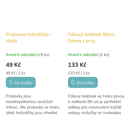
Prskavka hvězdička -
Fóliový balónek 89cm
zlatá
Dáma s prsy
Ihned k odeslání
(
>5 ks
)
Ihned k odeslání
(
2 ks
)
49 Kč
133 Kč
Měrná
Měrná
49 Kč / 1 ks
133 Kč / 1 ks
cena:
cena:
Do košíku
Do košíku
Prskavky jsou
Fóliový balónek ve tvaru prsou
neodmyslitelnou součástí
o velikosti 89 cm je perfektní
Vánoc. Ale prskavky ve tvaru
volbou pro rozveselení každé
zlaté hvězdičky jsou vhodné
oslavy, rozlučky se svobodou
na jakoukoli událost!
nebo tematické párty. Tento
nápaditý a vtipný dekorativní...