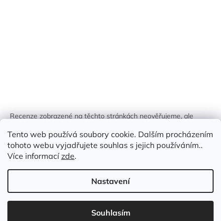
Recenze zobrazené na těchto stránkách neověřujeme, ale
kontrolujeme a odstraňujeme podvodný obsah, pokud je
Tento web používá soubory cookie. Dalším procházením
identifikován.
tohoto webu vyjadřujete souhlas s jejich používáním..
Více informací
zde
.
Nastavení
Vytvořil Shoptet
Souhlasím
Copyright 2026
Zlatá Žirafa
. Všechna práva vyhrazena.