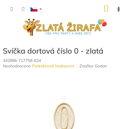
Přejít
NÁKU
na
obsah
KOŠÍK
Svíčka dortová číslo 0 - zlatá
342886-717758-624
Průměrné
Neohodnoceno
Podrobnosti hodnocení
Značka:
Godan
hodnocení
produktu
je
0,0
z
5
hvězdiček.