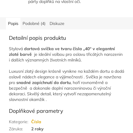
párty doplňků na vlastní oči.
Popis
Podobné (4)
Diskuze
Detailní popis produktu
Stylová
dortová svíčka ve tvaru čísla „40“ v elegantní
zlaté barvě
je ideální volbou pro oslavu třicátých narozenin
i dalších významných životních milníků.
Luxusní zlatý design krásně vynikne na každém dortu a dodá
oslavě nádech elegance a výjimečnosti . Svíčka je navržena
pro
snadné zapíchnutí do dortu
, hoří rovnoměrně a
bezpečně a dokonale doplní narozeninovou či výroční
dekoraci. Skvělý detail, který vytvoří nezapomenutelný
slavnostní okamžik .
Doplňkové parametry
Kategorie
:
Čísla
Záruka
:
2 roky