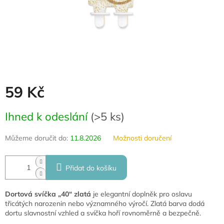
59 Kč
Měrná
Ihned k odeslání
(
>5 ks
)
cena:
Můžeme doručit do:
11.8.2026
Možnosti doručení
Přidat do košíku
Dortová svíčka „40“ zlatá
je elegantní doplněk pro oslavu
třicátých narozenin nebo významného výročí. Zlatá barva dodá
dortu slavnostní vzhled a svíčka hoří rovnoměrně a bezpečně.