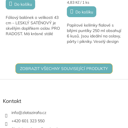
Měrná
4,83 Kč / 1 ks
Do košíku
cena:
Do košíku
Fóliový balónek o velikosti 43
cm – LESKLÝ SATÉNOVÝ je
Papírové kelímky fialové s
skvělým doplňkem oslav. PRO
bílými puntíky 250 ml obsahují
RADOST. Má krásné stálé
6 kusů. Jsou ideální na oslavy,
barvy a hodí se na narozeniny,
párty i pikniky. Veselý design
výročí i novoroční dekorace.
oživí každou výzdobu.
Tento...
ZOBRAZIT VŠECHNY SOUVISEJÍCÍ PRODUKTY
Z
á
p
a
Kontakt
t
í
info
@
zlatazirafa.cz
+420 601 323 550