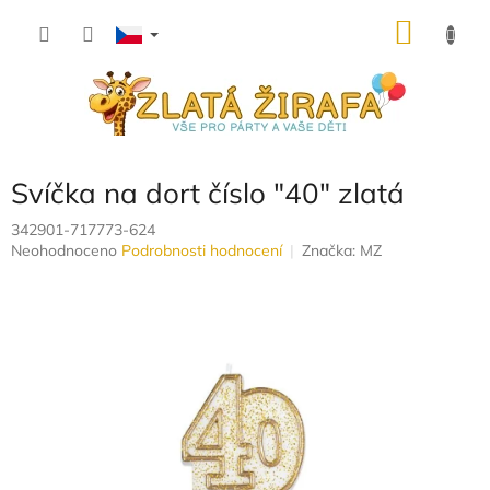
Přejít
NÁKU
na
obsah
KOŠÍK
Svíčka na dort číslo "40" zlatá
342901-717773-624
Průměrné
Neohodnoceno
Podrobnosti hodnocení
Značka:
MZ
hodnocení
produktu
je
0,0
z
5
hvězdiček.