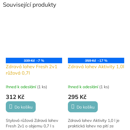
Související produkty
339 Kč
–7 %
359 Kč
–17 %
Zdravá lahev Fresh 2v1
Zdravá lahev Aktivity 1,0l
růžová 0,7l
Ihned k odeslání
(
1 ks
)
Ihned k odeslání
(
1 ks
)
312 Kč
295 Kč
Do košíku
Do košíku
Stylová růžová Zdravá lahev
Zdravá lahev Aktivity 1,0 l je
Fresh 2v1 o objemu 0,7 l s
praktická lahev na pití ze