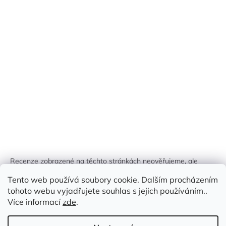
Recenze zobrazené na těchto stránkách neověřujeme, ale
kontrolujeme a odstraňujeme podvodný obsah, pokud je
Tento web používá soubory cookie. Dalším procházením
identifikován.
tohoto webu vyjadřujete souhlas s jejich používáním..
Více informací
zde
.