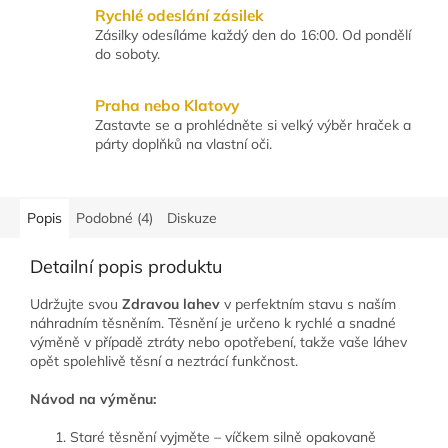
Rychlé odeslání zásilek
Zásilky odesíláme každý den do 16:00. Od pondělí
do soboty.
Praha nebo Klatovy
Zastavte se a prohlédněte si velký výběr hraček a
párty doplňků na vlastní oči.
Popis
Podobné (4)
Diskuze
Detailní popis produktu
Udržujte svou
Zdravou lahev
v perfektním stavu s naším
náhradním těsněním. Těsnění je určeno k rychlé a snadné
výměně v případě ztráty nebo opotřebení, takže vaše láhev
opět spolehlivě těsní a neztrácí funkčnost.
Návod na výměnu:
Staré těsnění vyjměte – víčkem silně opakovaně