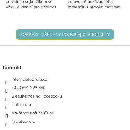
unikátním šejkr sítkem ve
zdravotně nezávadného
víčku je ideální pro přípravu
materiálu s hravým motivem.
ochucené vody, matcha čaje,
Český výrobek od firmy R&B
ledové kávy nebo sportovního
Mědílek s.r.o., ideální pro děti
nápoje....
i...
ZOBRAZIT VŠECHNY SOUVISEJÍCÍ PRODUKTY
Z
á
p
a
Kontakt
t
í
info
@
zlatazirafa.cz
+420 601 323 550
Sledujte nás na Facebooku
zlatazirafa
Navštivte náš YouTube
@zlatazirafa