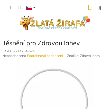
Přejít
NÁKU
na
obsah
KOŠÍK
Těsnění pro Zdravou lahev
342062-714254-624
Průměrné
Neohodnoceno
Podrobnosti hodnocení
Značka:
Zdravá lahev
hodnocení
produktu
je
0,0
z
5
hvězdiček.