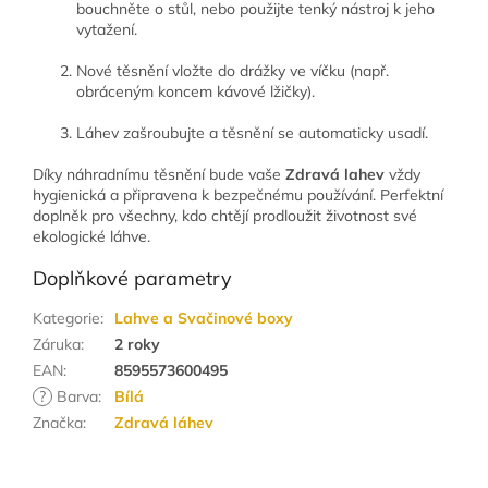
bouchněte o stůl, nebo použijte tenký nástroj k jeho
vytažení.
Nové těsnění vložte do drážky ve víčku (např.
obráceným koncem kávové lžičky).
Láhev zašroubujte a těsnění se automaticky usadí.
Díky náhradnímu těsnění bude vaše
Zdravá lahev
vždy
hygienická a připravena k bezpečnému používání. Perfektní
doplněk pro všechny, kdo chtějí prodloužit životnost své
ekologické láhve.
Doplňkové parametry
Kategorie
:
Lahve a Svačinové boxy
Záruka
:
2 roky
EAN
:
8595573600495
?
Barva
:
Bílá
Značka
:
Zdravá láhev