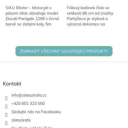
SIKU Blister – Motocykl s
Fóliový balónek číslo ve
pásem silnic obsahuje model
velikosti 86 cm od značky
Ducati Panigale 1299 v černé
PartyDeco je stylová a
barvě se zlatými koly, 5m
výrazná dekorace na
závodní dráhu a dopravní
narozeninové oslavy, výročí,
značku. Věk: 3+.
jubilea i další slavnostní
události. Díky velkému...
ZOBRAZIT VŠECHNY SOUVISEJÍCÍ PRODUKTY
Z
á
p
a
Kontakt
t
í
info
@
zlatazirafa.cz
+420 601 323 550
Sledujte nás na Facebooku
zlatazirafa