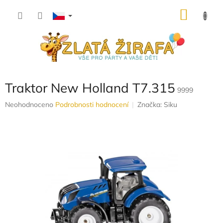
Přejít
NÁKU
na
obsah
KOŠÍK
Traktor New Holland T7.315
9999
Průměrné
Neohodnoceno
Podrobnosti hodnocení
Značka:
Siku
hodnocení
produktu
je
0,0
z
5
hvězdiček.