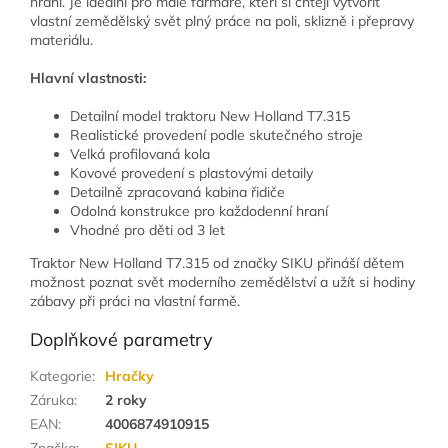
hraní. Je ideální pro malé farmáře, kteří si chtějí vytvořit
vlastní zemědělský svět plný práce na poli, sklizně i přepravy
materiálu.
Hlavní vlastnosti:
Detailní model traktoru New Holland T7.315
Realistické provedení podle skutečného stroje
Velká profilovaná kola
Kovové provedení s plastovými detaily
Detailně zpracovaná kabina řidiče
Odolná konstrukce pro každodenní hraní
Vhodné pro děti od 3 let
Traktor New Holland T7.315 od značky SIKU přináší dětem
možnost poznat svět moderního zemědělství a užít si hodiny
zábavy při práci na vlastní farmě.
Doplňkové parametry
Kategorie
:
Hračky
Záruka
:
2 roky
EAN
:
4006874910915
Značka
:
SIKU