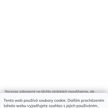
Recenze zobrazené na těchto stránkách neověřujeme, ale
kontrolujeme a odstraňujeme podvodný obsah, pokud je
Tento web používá soubory cookie. Dalším procházením
identifikován.
tohoto webu vyjadřujete souhlas s jejich používáním..