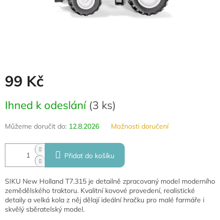
99 Kč
Měrná
Ihned k odeslání
(
3 ks
)
cena:
Můžeme doručit do:
12.8.2026
Možnosti doručení
Přidat do košíku
SIKU New Holland T7.315 je detailně zpracovaný model moderního
zemědělského traktoru. Kvalitní kovové provedení, realistické
detaily a velká kola z něj dělají ideální hračku pro malé farmáře i
skvělý sběratelský model.