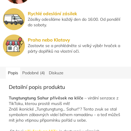
Rychlé odeslání zásilek
Zásilky odesíláme každý den do 16:00. Od pondělí
do soboty.
Praha nebo Klatovy
Zastavte se a prohlédněte si velký výběr hraček a
párty doplňků na vlastní oči.
Popis
Podobné (4)
Diskuze
Detailní popis produktu
Tungtungtung Sahur přívěsek na klíče
– virální senzace z
TikToku, kterou prostě musíš mít!
Znáš ikonické „Tungtungtung... Sahur!“? Tento zvuk se stal
symbolem zábavných videí během ramadánu – a teď můžeš
mít jeho vtipnou připomínku pořád u sebe.