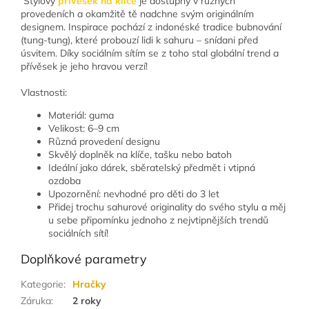
Stylový
přívěsek na klíče
je dostupný v různých
provedeních a okamžitě tě nadchne svým originálním
designem. Inspirace pochází z indonéské tradice bubnování
(tung-tung), které probouzí lidi k sahuru – snídani před
úsvitem. Díky sociálním sítím se z toho stal globální trend a
přívěsek je jeho hravou verzí!
Vlastnosti:
Materiál: guma
Velikost: 6–9 cm
Různá provedení designu
Skvělý doplněk na klíče, tašku nebo batoh
Ideální jako dárek, sběratelský předmět i vtipná
ozdoba
Upozornění: nevhodné pro děti do 3 let
Přidej trochu sahurové originality do svého stylu a měj
u sebe připomínku jednoho z nejvtipnějších trendů
sociálních sítí!
Doplňkové parametry
Kategorie
:
Hračky
Záruka
:
2 roky