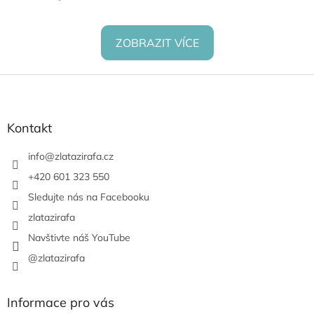
ZOBRAZIT VÍCE
Z
á
p
a
Kontakt
t
í
info
@
zlatazirafa.cz
+420 601 323 550
Sledujte nás na Facebooku
zlatazirafa
Navštivte náš YouTube
@zlatazirafa
Informace pro vás