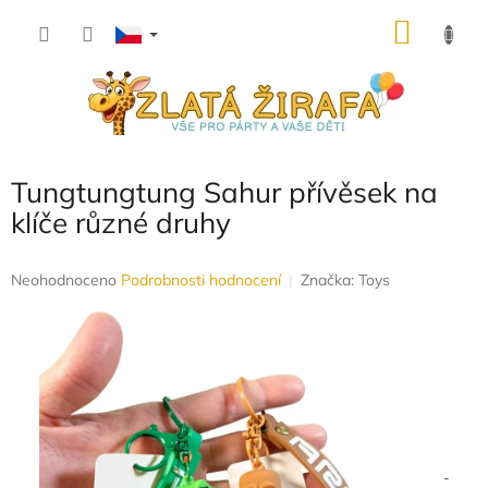
Přejít
NÁKU
na
obsah
KOŠÍK
Tungtungtung Sahur přívěsek na
klíče různé druhy
Průměrné
Neohodnoceno
Podrobnosti hodnocení
Značka:
Toys
hodnocení
produktu
je
0,0
z
5
hvězdiček.