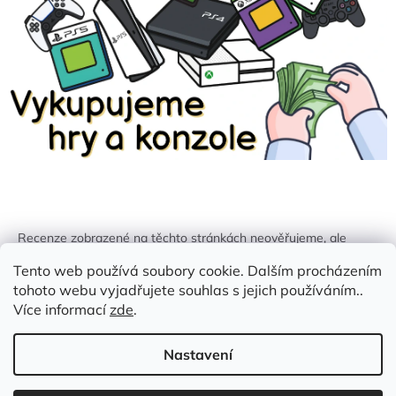
Recenze zobrazené na těchto stránkách neověřujeme, ale
kontrolujeme a odstraňujeme podvodný obsah, pokud je
Tento web používá soubory cookie. Dalším procházením
identifikován.
tohoto webu vyjadřujete souhlas s jejich používáním..
Více informací
zde
.
Nastavení
Vytvořil Shoptet