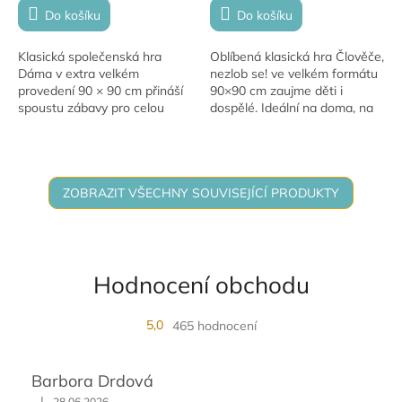
Do košíku
Do košíku
Klasická společenská hra
Oblíbená klasická hra Člověče,
Dáma v extra velkém
nezlob se! ve velkém formátu
provedení 90 × 90 cm přináší
90×90 cm zaujme děti i
spoustu zábavy pro celou
dospělé. Ideální na doma, na
rodinu. Hra je zabalena v
zahradu i na dětské oslavy!
praktické krabičce, ideální na
doma i na cesty.
ZOBRAZIT VŠECHNY SOUVISEJÍCÍ PRODUKTY
Hodnocení obchodu
5,0
465 hodnocení
Barbora Drdová
|
28.06.2026