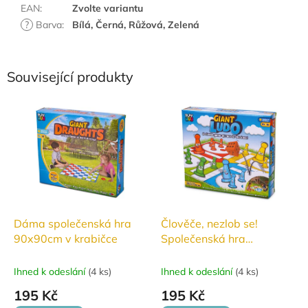
EAN
:
Zvolte variantu
?
Barva
:
Bílá, Černá, Růžová, Zelená
Související produkty
Dáma společenská hra
Člověče, nezlob se!
90x90cm v krabičce
Společenská hra
90x90cm v krabičce
Ihned k odeslání
(
4 ks
)
Ihned k odeslání
(
4 ks
)
195 Kč
195 Kč