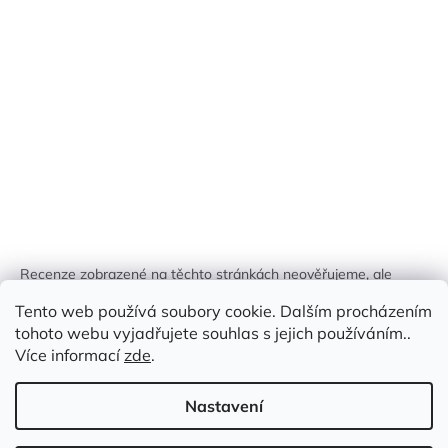
Recenze zobrazené na těchto stránkách neověřujeme, ale
kontrolujeme a odstraňujeme podvodný obsah, pokud je
Tento web používá soubory cookie. Dalším procházením
identifikován.
tohoto webu vyjadřujete souhlas s jejich používáním..
Více informací
zde
.
Nastavení
Vytvořil Shoptet