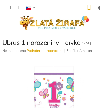
Přejít
NÁKU
na
obsah
KOŠÍK
Ubrus 1 narozeniny - dívka
14961
Průměrné
Neohodnoceno
Podrobnosti hodnocení
Značka:
Amscan
hodnocení
produktu
je
0,0
z
5
hvězdiček.