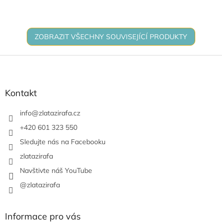
soustředění.
ZOBRAZIT VŠECHNY SOUVISEJÍCÍ PRODUKTY
Z
á
p
a
Kontakt
t
í
info
@
zlatazirafa.cz
+420 601 323 550
Sledujte nás na Facebooku
zlatazirafa
Navštivte náš YouTube
@zlatazirafa
Informace pro vás