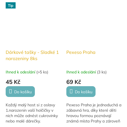
Tip
Dárkové tašky - Sladké 1
Pexeso Praha
narozeniny 8ks
Ihned k odeslání
(
>5 ks
)
Ihned k odeslání
(
3 ks
)
45 Kč
69 Kč
Do košíku
Do košíku
Každý malý host si z oslavy
Pexeso Praha je jednoduchá a
1.narozenin vaší holčičky v
zábavná hra, díky které děti
nich může odnést cukrovinky
hravou formou poznávají
nebo malé dárečky.
známá místa Prahy a zároveň
si procvičují paměť a