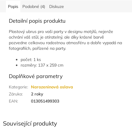
Popis
Podobné (4)
Diskuze
Detailní popis produktu
Plastový ubrus pro vaši party v designu motýlů, nejenže
ochrání váš stůl, je otíratelný, ale díky krásné barvě
pozvedne celkovou radostnou atmosféru a dobře vypadá na
fotografiích, pořízené na party.
počet: 1 ks
rozměry: 137 x 259 cm
Doplňkové parametry
Kategorie
:
Narozeninová oslava
Záruka
:
2 roky
EAN
:
013051499303
Související produkty