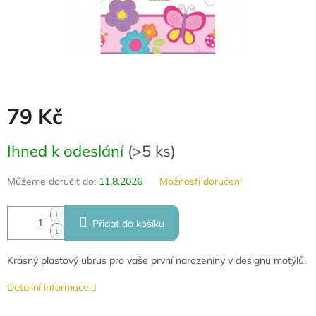
79 Kč
Měrná
Ihned k odeslání
(
>5 ks
)
cena:
Můžeme doručit do:
11.8.2026
Možnosti doručení
Přidat do košíku
Krásný plastový ubrus pro vaše první narozeniny v designu motýlů.
Detailní informace