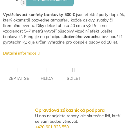
Vystřelovací konfety bankovky 500 €
jsou efektní party doplněk,
který okamžitě pozvedne atmosféru každé oslavy, svatby či
firemního eventu. Díky délce tubusu 40 cm a výstřelu na
vzdálenost 5–7 metrů vytvoří působivý vizuální efekt „deště
bankovek“. Funguje na principu
stlačeného vzduchu
, bez použití
pyrotechniky, a je určen výhradně pro dospělé osoby od 18 let.
Detailní informace
ZEPTAT SE
HLÍDAT
SDÍLET
Opravdová zákaznická podpora
U nás nenajdete roboty, ale skutečné lidi, kteří
se vám budou věnovat.
+420 601 323 550