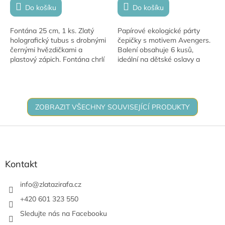
Do košíku
Do košíku
Fontána 25 cm, 1 ks. Zlatý
Papírové ekologické párty
holografický tubus s drobnými
čepičky s motivem Avengers.
černými hvězdičkami a
Balení obsahuje 6 kusů,
plastový zápich. Fontána chrlí
ideální na dětské oslavy a
žluté jiskřičky.
tematické párty.
ZOBRAZIT VŠECHNY SOUVISEJÍCÍ PRODUKTY
Z
á
p
a
Kontakt
t
í
info
@
zlatazirafa.cz
+420 601 323 550
Sledujte nás na Facebooku