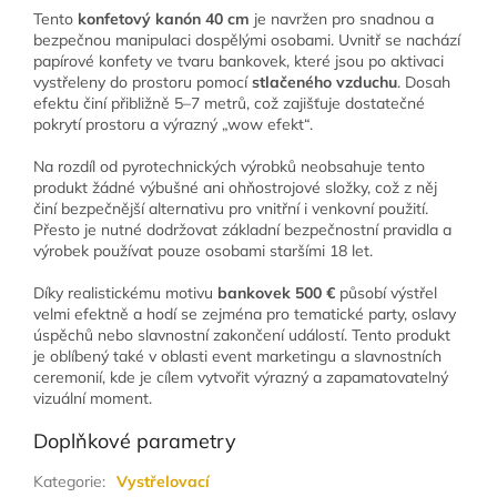
Tento
konfetový kanón 40 cm
je navržen pro snadnou a
bezpečnou manipulaci dospělými osobami. Uvnitř se nachází
papírové konfety ve tvaru bankovek, které jsou po aktivaci
vystřeleny do prostoru pomocí
stlačeného vzduchu
. Dosah
efektu činí přibližně 5–7 metrů, což zajišťuje dostatečné
pokrytí prostoru a výrazný „wow efekt“.
Na rozdíl od pyrotechnických výrobků neobsahuje tento
produkt žádné výbušné ani ohňostrojové složky, což z něj
činí bezpečnější alternativu pro vnitřní i venkovní použití.
Přesto je nutné dodržovat základní bezpečnostní pravidla a
výrobek používat pouze osobami staršími 18 let.
Díky realistickému motivu
bankovek 500 €
působí výstřel
velmi efektně a hodí se zejména pro tematické party, oslavy
úspěchů nebo slavnostní zakončení událostí. Tento produkt
je oblíbený také v oblasti event marketingu a slavnostních
ceremonií, kde je cílem vytvořit výrazný a zapamatovatelný
vizuální moment.
Doplňkové parametry
Kategorie
:
Vystřelovací