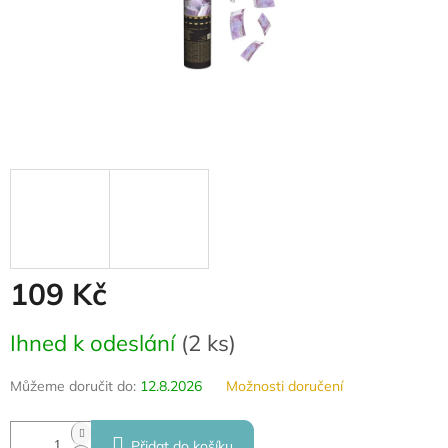
109 Kč
Měrná
Ihned k odeslání
(
2 ks
)
cena:
Můžeme doručit do:
12.8.2026
Možnosti doručení
Přidat do košíku