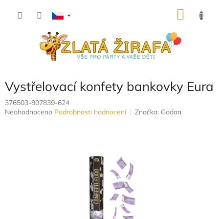
Přejít
NÁKU
na
obsah
KOŠÍK
Vystřelovací konfety bankovky Eura
376503-807839-624
Průměrné
Neohodnoceno
Podrobnosti hodnocení
Značka:
Godan
hodnocení
produktu
je
0,0
z
5
hvězdiček.