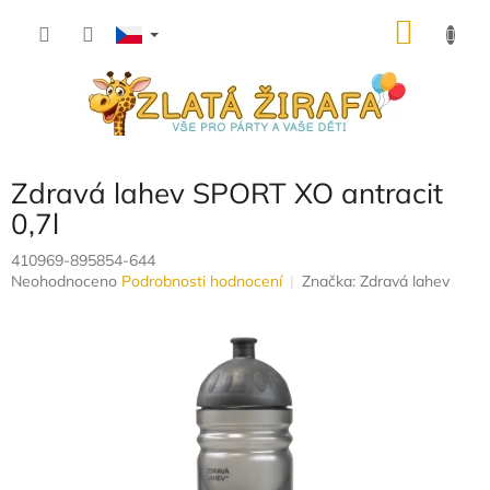
Přejít
NÁKU
na
obsah
KOŠÍK
Zdravá lahev SPORT XO antracit
0,7l
410969-895854-644
Průměrné
Neohodnoceno
Podrobnosti hodnocení
Značka:
Zdravá lahev
hodnocení
produktu
je
0,0
z
5
hvězdiček.