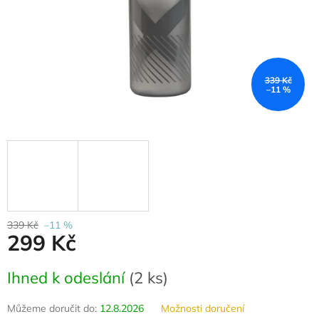
339 Kč
–11 %
339 Kč
–11 %
299 Kč
Měrná
Ihned k odeslání
(
2 ks
)
cena:
Můžeme doručit do:
12.8.2026
Možnosti doručení