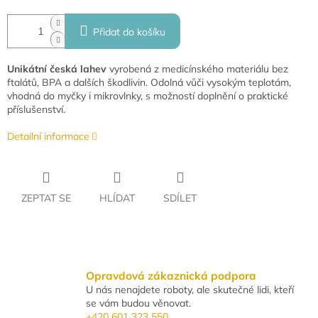
Přidat do košíku
Unikátní česká lahev
vyrobená z medicínského materiálu bez
ftalátů, BPA a dalších škodlivin. Odolná vůči vysokým teplotám,
vhodná do myčky i mikrovlnky, s možností doplnění o praktické
příslušenství.
Detailní informace
ZEPTAT SE
HLÍDAT
SDÍLET
Opravdová zákaznická podpora
U nás nenajdete roboty, ale skutečné lidi, kteří
se vám budou věnovat.
+420 601 323 550