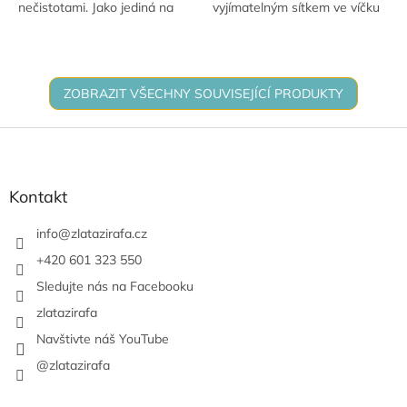
nečistotami. Jako jediná na
vyjímatelným sítkem ve víčku
trhu vyrobena z unikátního
ideální pro přípravu ovocných
medicínského typu
vod, matcha, ledové kávy i
polypropylenu. Je zcela...
sportovních...
ZOBRAZIT VŠECHNY SOUVISEJÍCÍ PRODUKTY
Z
á
p
a
Kontakt
t
í
info
@
zlatazirafa.cz
+420 601 323 550
Sledujte nás na Facebooku
zlatazirafa
Navštivte náš YouTube
@zlatazirafa