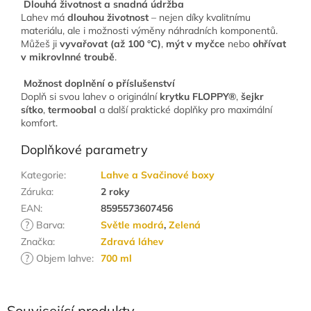
Dlouhá životnost a snadná údržba
Lahev má
dlouhou životnost
– nejen díky kvalitnímu
materiálu, ale i možnosti výměny náhradních komponentů.
Můžeš ji
vyvařovat (až 100 °C)
,
mýt v myčce
nebo
ohřívat
v mikrovlnné troubě
.
Možnost doplnění o příslušenství
Doplň si svou lahev o originální
krytku FLOPPY®
,
šejkr
sítko
,
termoobal
a další praktické doplňky pro maximální
komfort.
Doplňkové parametry
Kategorie
:
Lahve a Svačinové boxy
Záruka
:
2 roky
EAN
:
8595573607456
?
Barva
:
Světle modrá
,
Zelená
Značka
:
Zdravá láhev
?
Objem lahve
:
700 ml
Související produkty