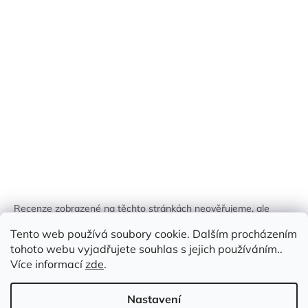
Recenze zobrazené na těchto stránkách neověřujeme, ale
kontrolujeme a odstraňujeme podvodný obsah, pokud je
Tento web používá soubory cookie. Dalším procházením
identifikován.
tohoto webu vyjadřujete souhlas s jejich používáním..
Více informací
zde
.
Nastavení
Vytvořil Shoptet