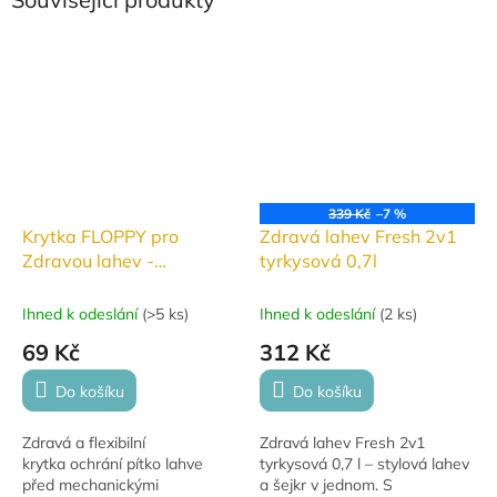
339 Kč
–7 %
Krytka FLOPPY pro
Zdravá lahev Fresh 2v1
Zdravou lahev -
tyrkysová 0,7l
šedomodrá 2178
Ihned k odeslání
(
>5 ks
)
Ihned k odeslání
(
2 ks
)
69 Kč
312 Kč
Do košíku
Do košíku
Zdravá a flexibilní
Zdravá lahev Fresh 2v1
krytka ochrání pítko lahve
tyrkysová 0,7 l – stylová lahev
před mechanickými
a šejkr v jednom. S