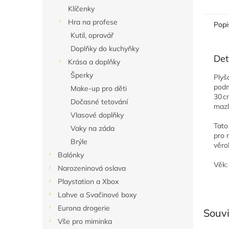
Klíčenky
Hra na profese
Popi
Kutil, opravář
Doplňky do kuchyňky
Det
Krása a doplňky
Šperky
Plyš
podm
Make-up pro děti
30 c
Dočasné tetování
mazl
Vlasové doplňky
Tato
Vaky na záda
pro 
Brýle
věro
Balónky
Věk:
Narozeninová oslava
Playstation a Xbox
Lahve a Svačinové boxy
Eurona drogerie
Souvi
Vše pro miminka