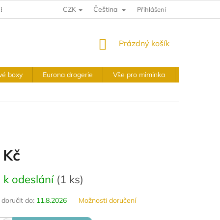
CZK
Čeština
E A VRÁCENÍ
VÝKUPNÍ PODMÍNKY
Přihlášení
OBCHODNÍ PODMÍNKY
NÁKUPNÍ
Prázdný košík
KOŠÍK
vé boxy
Eurona drogerie
Vše pro miminka
Slavnostní 
 Kč
 k odeslání
(
1 ks
)
oručit do:
11.8.2026
Možnosti doručení