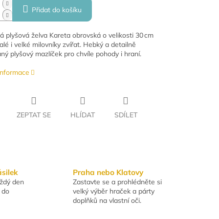
Přidat do košíku
á plyšová želva Kareta obrovská o velikosti 30 cm
lé i velké milovníky zvířat. Hebký a detailně
ný plyšový mazlíček pro chvíle pohody i hraní.
 informace
ZEPTAT SE
HLÍDAT
SDÍLET
ásilek
Praha nebo Klatovy
aždý den
Zastavte se a prohlédněte si
 do
velký výběr hraček a párty
doplňků na vlastní oči.