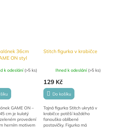
balónek 36cm
Stitch figurka v krabičce
AME ON styl
t zelený
ed k odeslání
(
>5 ks
)
Ihned k odeslání
(
>5 ks
)
129 Kč
šíku
Do košíku
alónek GAME ON –
Tajná figurka Stitch ukrytá v
45 cm je kulatý
krabičce potěší každého
 zeleném provedení
fanouška oblíbené
ým herním motivem
postavičky. Figurka má
. Vhodný pro
velikost cca 7 cm a překvapí