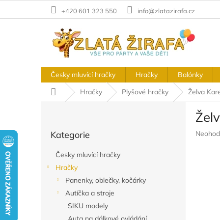
Přejít
+420 601 323 550
info@zlatazirafa.cz
na
obsah
Česky mluvící hračky
Hračky
Balónky
Domů
Hračky
Plyšové hračky
Želva Kar
P
Žel
o
Přeskočit
s
Průměr
Kategorie
Neohod
kategorie
t
hodnoc
r
produkt
Česky mluvící hračky
a
je
Hračky
n
0,0
z
Panenky, oblečky, kočárky
n
5
í
Autíčka a stroje
hvězdič
p
SIKU modely
a
Auta na dálkové ovládání