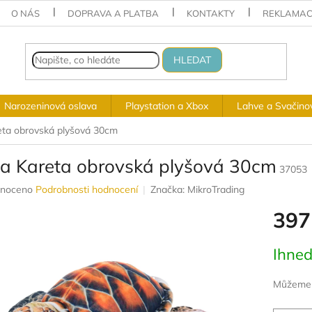
O NÁS
DOPRAVA A PLATBA
KONTAKTY
REKLAMAC
HLEDAT
Narozeninová oslava
Playstation a Xbox
Lahve a Svačino
eta obrovská plyšová 30cm
va Kareta obrovská plyšová 30cm
37053
né
noceno
Podrobnosti hodnocení
Značka:
MikroTrading
ení
397
u
Měrná
Ihned
cena:
ek.
Můžeme d