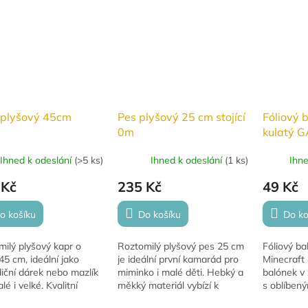
 plyšový 45cm
Pes plyšový 25 cm stojící
Fóliový 
0m
kulatý G
Minecraf
Ihned k odeslání
(
>5 ks
)
Ihned k odeslání
(
1 ks
)
Ihn
 Kč
235 Kč
49 Kč
o košíku
Do košíku
Do ko
ilý plyšový kapr o
Roztomilý plyšový pes 25 cm
Fóliový b
45 cm, ideální jako
je ideální první kamarád pro
Minecraft 
iční dárek nebo mazlík
miminko i malé děti. Hebký a
balónek v
lé i velké. Kvalitní
měkký materiál vybízí k
s oblíben
vání a jemný materiál
mazlení a navozuje pocit
Minecraft