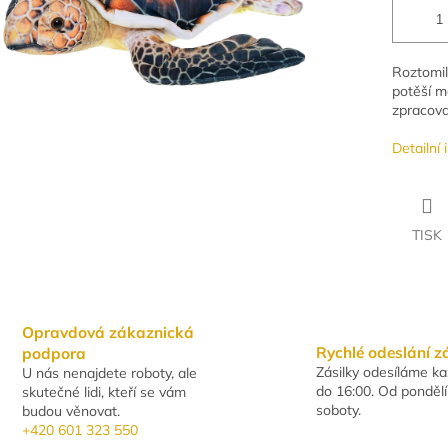
Roztomil
potěší ma
zpracova
Detailní
TISK
Opravdová zákaznická
Rychlé odeslání z
podpora
Zásilky odesíláme k
U nás nenajdete roboty, ale
do 16:00. Od pondělí
skutečné lidi, kteří se vám
soboty.
budou věnovat.
+420 601 323 550