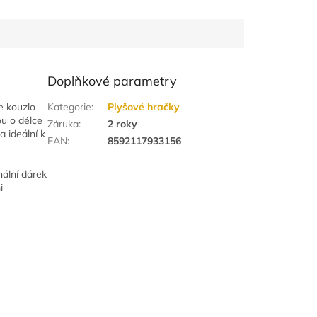
Doplňkové parametry
e kouzlo
Kategorie
:
Plyšové hračky
ou o délce
Záruka
:
2 roky
a ideální k
EAN
:
8592117933156
nální dárek
i