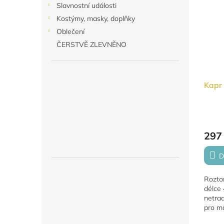
Slavnostní události
Kostýmy, masky, doplňky
Oblečení
ČERSTVĚ ZLEVNĚNO
Kapr
297
D
Roztom
délce 
netrad
pro ma
zpraco