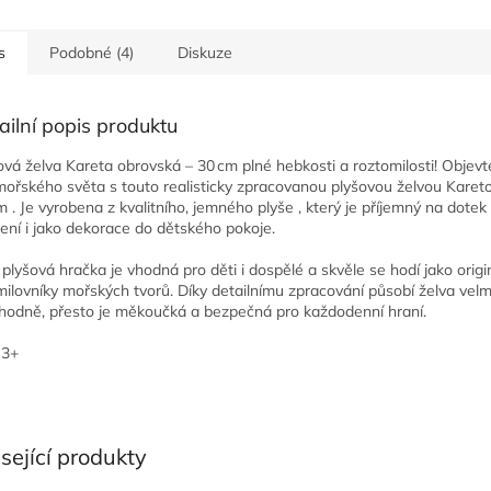
s
Podobné (4)
Diskuze
ailní popis produktu
ová želva Kareta obrovská – 30 cm plné hebkosti a roztomilosti! Objevt
ořského světa s touto realisticky zpracovanou plyšovou želvou Karet
m . Je vyrobena z kvalitního, jemného plyše , který je příjemný na dotek 
ení i jako dekorace do dětského pokoje.
 plyšová hračka je vhodná pro děti i dospělé a skvěle se hodí jako origi
milovníky mořských tvorů. Díky detailnímu zpracování působí želva velm
hodně, přesto je měkoučká a bezpečná pro každodenní hraní.
 3+
sející produkty