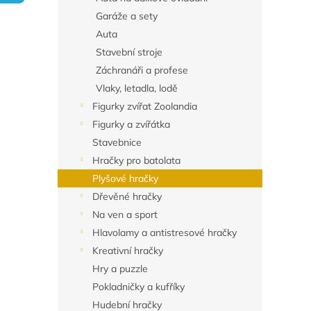
n
Garáže a sety
e
Auta
l
Stavební stroje
Záchranáři a profese
Vlaky, letadla, lodě
Figurky zvířat Zoolandia
Figurky a zvířátka
Stavebnice
Hračky pro batolata
Plyšové hračky
Dřevěné hračky
Na ven a sport
Hlavolamy a antistresové hračky
Kreativní hračky
Hry a puzzle
Pokladničky a kufříky
Hudební hračky