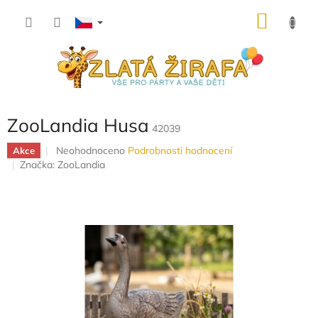
Přejít
NÁKU
na
obsah
KOŠÍK
ZooLandia Husa
42039
Průměrné
Neohodnoceno
Podrobnosti hodnocení
Akce
hodnocení
Značka:
ZooLandia
produktu
je
0,0
z
5
hvězdiček.