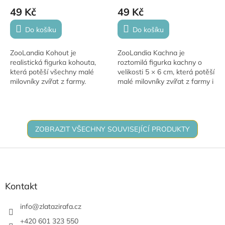
49 Kč
49 Kč
Do košíku
Do košíku
ZooLandia Kohout je
ZooLandia Kachna je
realistická figurka kohouta,
roztomilá figurka kachny o
která potěší všechny malé
velikosti 5 × 6 cm, která potěší
milovníky zvířat z farmy.
malé milovníky zvířat z farmy i
Figurka je vhodná pro děti od
z přírody. Figurka je vhodná
3 let a skvěle se hodí do
pro děti od 3 let a je skvělým...
sbírky zvířecích...
ZOBRAZIT VŠECHNY SOUVISEJÍCÍ PRODUKTY
Z
á
p
a
Kontakt
t
í
info
@
zlatazirafa.cz
+420 601 323 550