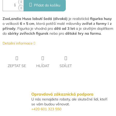
Přidat do košíku
ZooLandia Husa labutí šedá (divoká)
je realistická
figurka husy
o velikosti
6 × 5 cm
, která potěší malé milovníky
zvířat z farmy i z
přírody
. Figurka je vhodná pro
děti od 3 let
a je skvělým doplňkem
do
sbírky zvířecích figurek
nebo pro
dětské hry na farmu
.
Detailní informace
ZEPTAT SE
HLÍDAT
SDÍLET
Opravdová zákaznická podpora
U nás nenajdete roboty, ale skutečné lidi, kteří
se vám budou věnovat.
+420 601 323 550