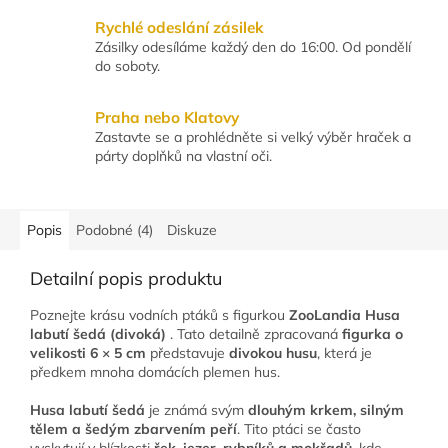
Rychlé odeslání zásilek
Zásilky odesíláme každý den do 16:00. Od pondělí
do soboty.
Praha nebo Klatovy
Zastavte se a prohlédněte si velký výběr hraček a
párty doplňků na vlastní oči.
Popis
Podobné (4)
Diskuze
Detailní popis produktu
Poznejte krásu vodních ptáků s figurkou
ZooLandia Husa
labutí šedá (divoká)
. Tato detailně zpracovaná
figurka o
velikosti 6 × 5 cm
představuje
divokou husu
, která je
předkem mnoha domácích plemen hus.
Husa labutí šedá
je známá svým
dlouhým krkem, silným
tělem a šedým zbarvením peří
. Tito ptáci se často
vyskytují v blízkosti
řek, jezer, rybníků a mokřadů
, kde