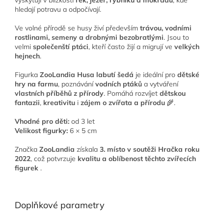
hledají potravu a odpočívají.
Ve volné přírodě se husy živí především
trávou, vodními
rostlinami, semeny a drobnými bezobratlými
. Jsou to
velmi
společenští ptáci
, kteří často žijí a migrují ve
velkých
hejnech
.
Figurka
ZooLandia Husa labutí šedá
je ideální pro
dětské
hry na farmu
, poznávání
vodních ptáků
a vytváření
vlastních příběhů z přírody
. Pomáhá rozvíjet
dětskou
fantazii
,
kreativitu
i
zájem o zvířata a přírodu
🌾.
Vhodné pro děti:
od 3 let
Velikost figurky:
6 × 5 cm
Značka
ZooLandia
získala
3. místo v soutěži Hračka roku
2022
, což potvrzuje
kvalitu a oblíbenost těchto zvířecích
figurek
.
Doplňkové parametry