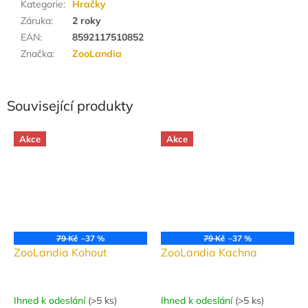
Kategorie
:
Hračky
Záruka
:
2 roky
EAN
:
8592117510852
Značka
:
ZooLandia
Související produkty
Akce
Akce
79 Kč
–37 %
79 Kč
–37 %
ZooLandia Kohout
ZooLandia Kachna
Ihned k odeslání
(
>5 ks
)
Ihned k odeslání
(
>5 ks
)