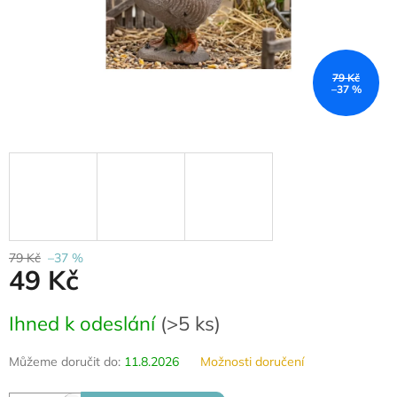
79 Kč
–37 %
79 Kč
–37 %
49 Kč
Měrná
Ihned k odeslání
(
>5 ks
)
cena:
Můžeme doručit do:
11.8.2026
Možnosti doručení