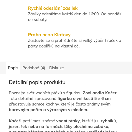
Rychlé odeslání zásilek
Zásilky odesíláme každý den do 16:00. Od pondělí
do soboty.
Praha nebo Klatovy
Zastavte se a prohlédněte si velký výběr hraček a
párty doplňků na vlastní oči.
Popis
Podobné (4)
Diskuze
Detailní popis produktu
Poznejte svět vodních ptáků s figurkou
ZooLandia Kačer
.
Tato detailně zpracovaná
figurka o velikosti 5 × 6 cm
představuje samce kachny, který je často známý svým
barevným peřím a výrazným vzhledem
.
Kačeři
patří mezi známé
vodní ptáky
, kteří žijí u
rybníků,
jezer, řek nebo na farmách
. Díky
plochému zobáku
,
plovacím blánám na nohách
a hustému
voděodolnému