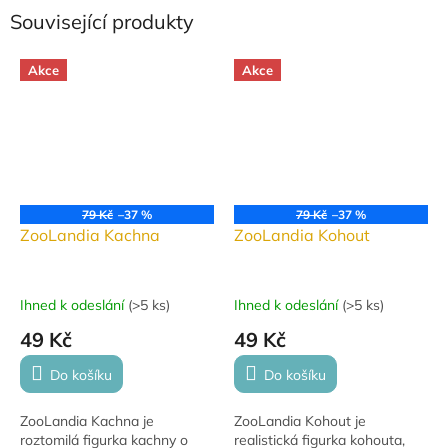
Související produkty
Akce
Akce
79 Kč
–37 %
79 Kč
–37 %
ZooLandia Kachna
ZooLandia Kohout
Ihned k odeslání
(
>5 ks
)
Ihned k odeslání
(
>5 ks
)
49 Kč
49 Kč
Do košíku
Do košíku
ZooLandia Kachna je
ZooLandia Kohout je
roztomilá figurka kachny o
realistická figurka kohouta,