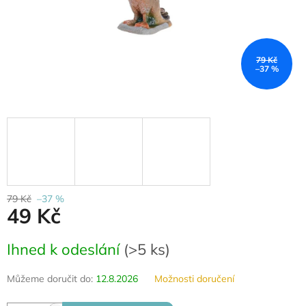
79 Kč
–37 %
79 Kč
–37 %
49 Kč
Měrná
Ihned k odeslání
(
>5 ks
)
cena:
Můžeme doručit do:
12.8.2026
Možnosti doručení