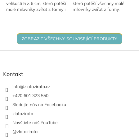
velikosti 5 × 6 cm, která potěší
která potěší všechny malé
malé milovníky zvířat z farmy i
milovníky zvířat z farmy.
z přírody. Figurka je vhodná
Figurka je vhodná pro děti od
pro děti od 3 let a je skvělým...
3 let a skvěle se hodí do
sbírky zvířecích...
ZOBRAZIT VŠECHNY SOUVISEJÍCÍ PRODUKTY
Z
á
p
a
Kontakt
t
í
info
@
zlatazirafa.cz
+420 601 323 550
Sledujte nás na Facebooku
zlatazirafa
Navštivte náš YouTube
@zlatazirafa