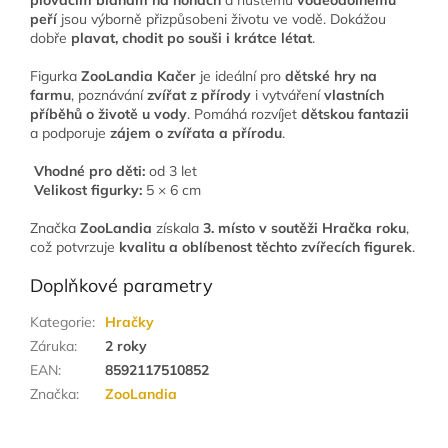
peří
jsou výborně přizpůsobeni životu ve vodě. Dokážou
dobře
plavat, chodit po souši i krátce létat
.
Figurka
ZooLandia Kačer
je ideální pro
dětské hry na
farmu
, poznávání
zvířat z přírody
i vytváření
vlastních
příběhů o životě u vody
. Pomáhá rozvíjet
dětskou fantazii
a podporuje
zájem o zvířata a přírodu
.
Vhodné pro děti:
od 3 let
Velikost figurky:
5 × 6 cm
Značka
ZooLandia
získala
3. místo v soutěži Hračka roku
,
což potvrzuje
kvalitu a oblíbenost těchto zvířecích figurek
.
Doplňkové parametry
Kategorie
:
Hračky
Záruka
:
2 roky
EAN
:
8592117510852
Značka
:
ZooLandia