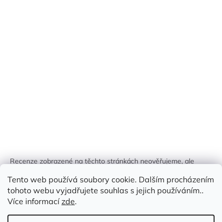
Recenze zobrazené na těchto stránkách neověřujeme, ale
kontrolujeme a odstraňujeme podvodný obsah, pokud je
Tento web používá soubory cookie. Dalším procházením
identifikován.
tohoto webu vyjadřujete souhlas s jejich používáním..
Více informací
zde
.