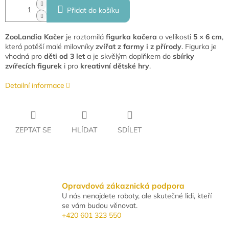
Přidat do košíku
ZooLandia Kačer
je roztomilá
figurka kačera
o velikosti
5 × 6 cm
,
která potěší malé milovníky
zvířat z farmy i z přírody
. Figurka je
vhodná pro
děti od 3 let
a je skvělým doplňkem do
sbírky
zvířecích figurek
i pro
kreativní dětské hry
.
Detailní informace
ZEPTAT SE
HLÍDAT
SDÍLET
Opravdová zákaznická podpora
U nás nenajdete roboty, ale skutečné lidi, kteří
se vám budou věnovat.
+420 601 323 550