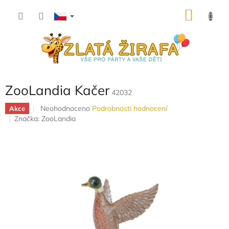
Přejít
NÁKU
na
obsah
KOŠÍK
ZooLandia Kačer
42032
Průměrné
Neohodnoceno
Podrobnosti hodnocení
Akce
hodnocení
Značka:
ZooLandia
produktu
je
0,0
z
5
hvězdiček.