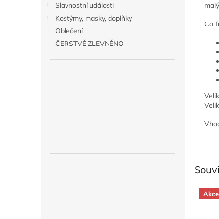
malý
Slavnostní události
Kostýmy, masky, doplňky
Co f
Oblečení
ČERSTVĚ ZLEVNĚNO
Veli
Veli
Vhod
Souvi
Akce