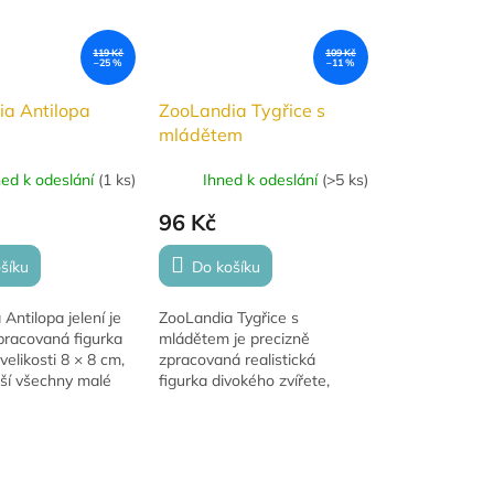
119 Kč
109 Kč
–25 %
–11 %
a Antilopa
ZooLandia Tygřice s
mládětem
ned k odeslání
(
1 ks
)
Ihned k odeslání
(
>5 ks
)
96 Kč
šíku
Do košíku
Antilopa jelení je
ZooLandia Tygřice s
pracovaná figurka
mládětem je precizně
velikosti 8 × 8 cm,
zpracovaná realistická
ěší všechny malé
figurka divokého zvířete,
divokých zvířat.
která zaujme detailním
 vhodná pro děti od
provedením i přirozeným
vzhledem. Tato kvalitní
sběratelská...