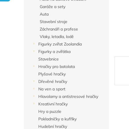
n
Garáže a sety
e
Auta
l
Stavební stroje
Záchranáři a profese
Vlaky, letadla, lodě
Figurky zvířat Zoolandia
Figurky a zvířátka
Stavebnice
Hračky pro batolata
Plyšové hračky
Dřevěné hračky
Na ven a sport
Hlavolamy a antistresové hračky
Kreativní hračky
Hry a puzzle
Pokladničky a kufříky
Hudební hračky