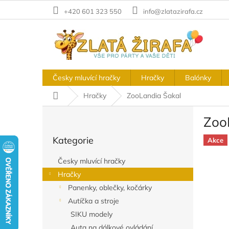
Přejít
+420 601 323 550
info@zlatazirafa.cz
na
obsah
Česky mluvící hračky
Hračky
Balónky
Domů
Hračky
ZooLandia Šakal
P
Zoo
o
Přeskočit
s
Kategorie
kategorie
Akce
t
r
Česky mluvící hračky
a
Hračky
n
Panenky, oblečky, kočárky
n
í
Autíčka a stroje
p
SIKU modely
a
Auta na dálkové ovládání