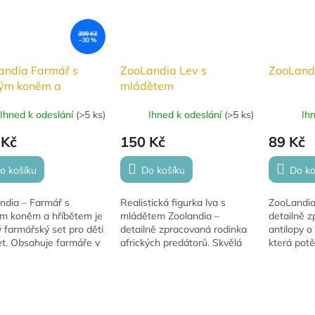
399 Kč
–30 %
andia Farmář s
ZooLandia Lev s
ZooLandi
ým koněm a
mládětem
ětem
Ihned k odeslání
(
>5 ks
)
Ihned k odeslání
(
>5 ks
)
Ih
 Kč
150 Kč
89 Kč
o košíku
Do košíku
Do ko
ndia – Farmář s
Realistická figurka lva s
ZooLandia 
m koněm a hříbětem je
mládětem Zoolandia –
detailně z
 farmářský set pro děti
detailně zpracovaná rodinka
antilopy o 
et. Obsahuje farmáře v
afrických predátorů. Skvělá
která pot
uku, hnědého koně s
pro hraní, sbírání a rozvoj
milovníky 
em, box a ohradník.
fantazie.
Figurka je
3 let...