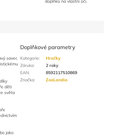
doplňků na vlastní oči.
Doplňkové parametry
avý savec
Kategorie
:
Hračky
listickému
Záruka
:
2 roky
EAN
:
8592117510869
Značka
:
ZooLandia
 díky
ře děti
 ze světa
bře
řednictvím
ebo jako