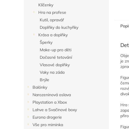
Klíčenky
Hra na profese
Kutil, opravář
Popi
Doplňky do kuchyňky
Krása a doplňky
Šperky
Det
Make-up pro děti
Obje
Dočasné tetování
je z
Vlasové doplňky
zpra
Vaky na záda
Figu
Brýle
čemu
Balónky
rozví
divo
Narozeninová oslava
Playstation a Xbox
Hra 
Lahve a Svačinové boxy
zapa
přir
Eurona drogerie
Vše pro miminka
Figu