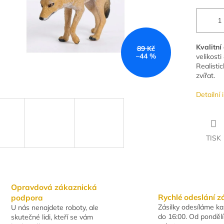
Kvalitní
89 Kč
–44 %
velikosti
Realisti
zvířat.
Detailní
TISK
Opravdová zákaznická
Rychlé odeslání z
podpora
Zásilky odesíláme k
U nás nenajdete roboty, ale
do 16:00. Od pondělí
skutečné lidi, kteří se vám