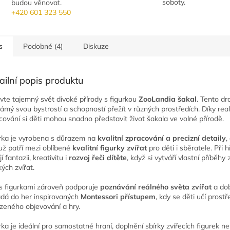
soboty.
budou věnovat.
+420 601 323 550
s
Podobné (4)
Diskuze
ailní popis produktu
vte tajemný svět divoké přírody s figurkou
ZooLandia šakal
. Tento dr
námý svou bystrostí a schopností přežít v různých prostředích. Díky rea
cování si děti mohou snadno představit život šakala ve volné přírodě.
rka je vyrobena s důrazem na
kvalitní zpracování a precizní detaily
,
ž patří mezi oblíbené
kvalitní figurky zvířat
pro děti i sběratele. Při h
jí fantazii, kreativitu i
rozvoj řeči dítěte
, když si vytváří vlastní příběhy
kých zvířat.
s figurkami zároveň podporuje
poznávání reálného světa zvířat
a do
dá do her inspirovaných
Montessori přístupem
, kdy se děti učí prost
ozeného objevování a hry.
rka je ideální pro samostatné hraní, doplnění sbírky zvířecích figurek n