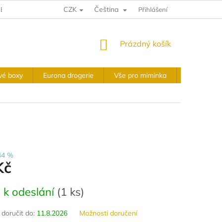
CZK
Čeština
E A VRÁCENÍ
VÝKUPNÍ PODMÍNKY
Přihlášení
OBCHODNÍ PODMÍNKY
NÁKUPNÍ
Prázdný košík
KOŠÍK
vé boxy
Eurona drogerie
Vše pro miminka
Slavnostní 
44 %
Kč
 k odeslání
(
1 ks
)
oručit do:
11.8.2026
Možnosti doručení