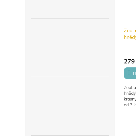
ZooL
hněd
hříb
279
D
ZooLa
hnědý
krásný
od 3 l
klobo
hříbět