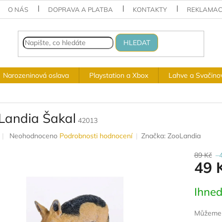
O NÁS
DOPRAVA A PLATBA
KONTAKTY
REKLAMAC
HLEDAT
Narozeninová oslava
Playstation a Xbox
Lahve a Svačino
Landia Šakal
42013
Průměrné
Neohodnoceno
Podrobnosti hodnocení
Značka:
ZooLandia
hodnocení
produktu
89 Kč
–
49 
je
0,0
z
Měrná
Ihned
5
cena:
hvězdiček.
Můžeme d