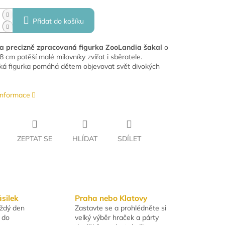
Přidat do košíku
 a precizně zpracovaná figurka ZooLandia šakal
o
 8 cm potěší malé milovníky zvířat i sběratele.
cká figurka pomáhá dětem objevovat svět divokých
 informace
ZEPTAT SE
HLÍDAT
SDÍLET
ásilek
Praha nebo Klatovy
aždý den
Zastavte se a prohlédněte si
 do
velký výběr hraček a párty