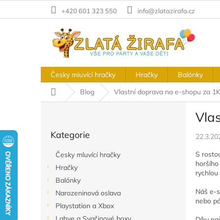
Přejít
+420 601 323 550
info@zlatazirafa.cz
na
obsah
Česky mluvící hračky
Hračky
Balónky
Domů
Blog
Vlastní doprava na e-shopu za 1
P
Vla
o
Přeskočit
s
Kategorie
kategorie
22.3.20
t
r
S rosto
Česky mluvící hračky
a
horšího
Hračky
n
rychlou
Balónky
n
Náš e-s
í
Narozeninová oslava
nebo pá
p
Playstation a Xbox
a
Lahve a Svačinové boxy
Díky na