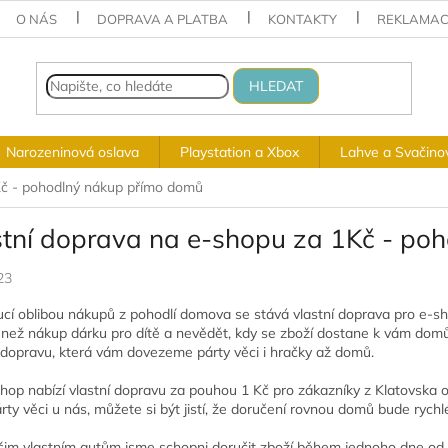
O NÁS
DOPRAVA A PLATBA
KONTAKTY
REKLAMAC
HLEDAT
Narozeninová oslava
Playstation a Xbox
Lahve a Svačino
Kč - pohodlný nákup přímo domů
stní doprava na e-shopu za 1Kč - po
23
ucí oblibou nákupů z pohodlí domova se stává vlastní doprava pro e-sho
 než nákup dárku pro dítě a nevědět, kdy se zboží dostane k vám domů. 
 dopravu, která vám dovezeme párty věci i hračky až domů.
hop nabízí vlastní dopravu za pouhou 1 Kč pro zákazníky z Klatovska o
rty věci u nás, můžete si být jistí, že doručení rovnou domů bude rychl
šim vlastním autům jsme schopni doručit zboží během jednoho dne od 