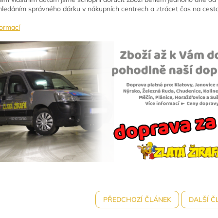
hledáním správného dárku v nákupních centrech a ztrácet čas na cestov
formací
PŘEDCHOZÍ ČLÁNEK
DALŠÍ Č