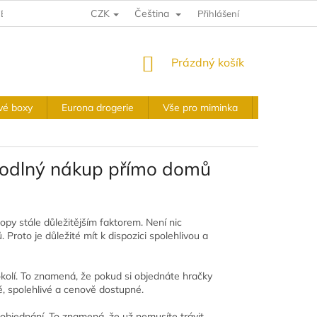
CZK
Čeština
E A VRÁCENÍ
VÝKUPNÍ PODMÍNKY
Přihlášení
OBCHODNÍ PODMÍNKY
NÁKUPNÍ
Prázdný košík
KOŠÍK
vé boxy
Eurona drogerie
Vše pro miminka
Slavnostní 
hodlný nákup přímo domů
py stále důležitějším faktorem. Není nic
Proto je důležité mít k dispozici spolehlivou a
kolí. To znamená, že pokud si objednáte hračky
é, spolehlivé a cenově dostupné.
objednání. To znamená, že už nemusíte trávit