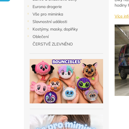
n
hodiny 
Eurona drogerie
e
Vše pro miminka
l
Více in
Slavnostní události
Kostýmy, masky, doplňky
Oblečení
ČERSTVĚ ZLEVNĚNO