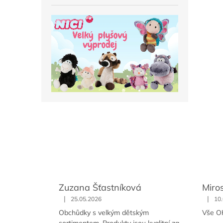
Zuzana Šťastníková
Miro
|
|
25.05.2026
10
Obchůdky s velkým dětským
Vše O