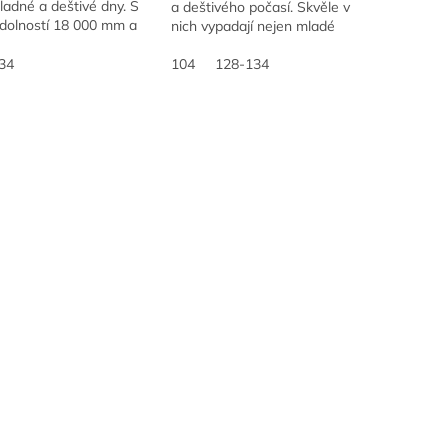
ladné a deštivé dny. S
a deštivého počasí. Skvěle v
dolností 18 000 mm a
nich vypadají nejen mladé
ou paropropustností 12
slečny, ale i kluci
/m2/24 hodin poskytuje
34
104
128-134
..
O
v
l
á
d
a
c
í
p
r
v
k
y
v
ý
p
i
s