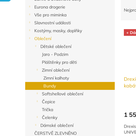
Ř
n
Eurona drogerie
a
e
Nejpr
Vše pro miminka
z
l
e
Slavnostní události
V
n
Kostýmy, masky, doplňky
+ Dá
ý
í
Oblečení
p
p
Dětské oblečení
i
r
Jaro - Podzim
s
o
p
d
Pláštěnky pro děti
r
u
Zimní oblečení
o
k
Zimní kalhoty
Drexi
d
t
kabá
Bundy
u
ů
Softshellové oblečení
k
t
Čepice
ů
Trička
1 5
Čelenky
Dámské oblečení
Drexis
UNIVE
ČERSTVĚ ZLEVNĚNO