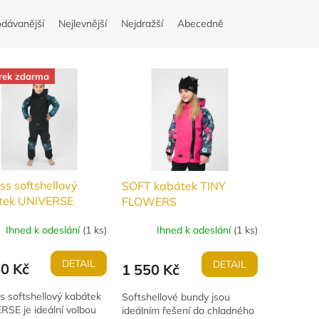
odávanější
Nejlevnější
Nejdražší
Abecedně
rek zdarma
ss softshellový
SOFT kabátek TINY
tek UNIVERSE
FLOWERS
Ihned k odeslání
(
1 ks
)
Ihned k odeslání
(
1 ks
)
DETAIL
DETAIL
50 Kč
1 550 Kč
s softshellový kabátek
Softshellové bundy jsou
RSE je ideální volbou
ideálním řešení do chladného