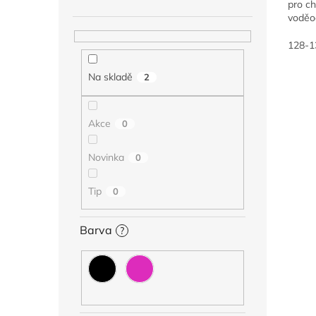
pro ch
voděo
skvěl
000 g
128-1
skvélé.
Na skladě
2
Akce
0
Novinka
0
Tip
0
Barva
?