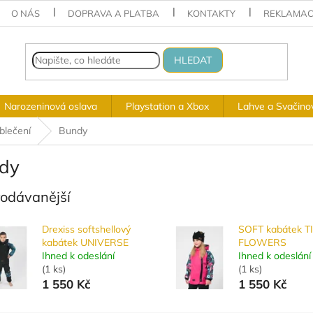
O NÁS
DOPRAVA A PLATBA
KONTAKTY
REKLAMAC
HLEDAT
Narozeninová oslava
Playstation a Xbox
Lahve a Svačino
blečení
Bundy
dy
rodávanější
Drexiss softshellový
SOFT kabátek T
kabátek UNIVERSE
FLOWERS
Ihned k odeslání
Ihned k odeslání
(
1 ks
)
(
1 ks
)
1 550 Kč
1 550 Kč