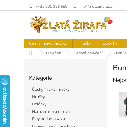
Přejít
+420 601 323 550
info@zlatazirafa.cz
na
obsah
Česky mluvící hračky
Hračky
Balónky
Domů
Oblečení
Dětské oblečení
Zimní o
P
Bun
o
Přeskočit
s
Kategorie
kategorie
Nejp
t
r
Česky mluvící hračky
a
Hračky
n
Balónky
n
í
Narozeninová oslava
p
Playstation a Xbox
a
Lahve a Svačinové boxy