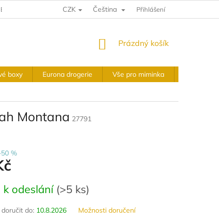
CZK
Čeština
E A VRÁCENÍ
VÝKUPNÍ PODMÍNKY
Přihlášení
OBCHODNÍ PODMÍNKY
NÁKUPNÍ
Prázdný košík
KOŠÍK
vé boxy
Eurona drogerie
Vše pro miminka
Slavnostní 
nah Montana
27791
–50 %
Kč
 k odeslání
(
>5 ks
)
oručit do:
10.8.2026
Možnosti doručení