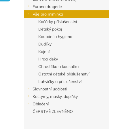
n
Eurona drogerie
e
Vše pro miminka
l
Kočárky příslušenství
Dětský pokoj
Koupání a hygiena
Dudlíky
Kojení
Hrací deky
Chrastítka a kousátka
Ostatní dětské příslušenství
Lahvičky a příslušenství
Slavnostní události
Kostýmy, masky, doplňky
Oblečení
ČERSTVĚ ZLEVNĚNO