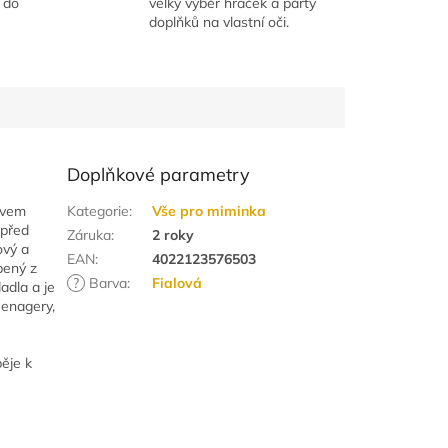
 do
velký výběr hraček a párty
doplňků na vlastní oči.
Doplňkové parametry
ivem
Kategorie
:
Vše pro miminka
 před
Záruka
:
2 roky
ový a
EAN
:
4022123576503
bený z
?
Barva
:
Fialová
adla a je
eenagery,
pěje k