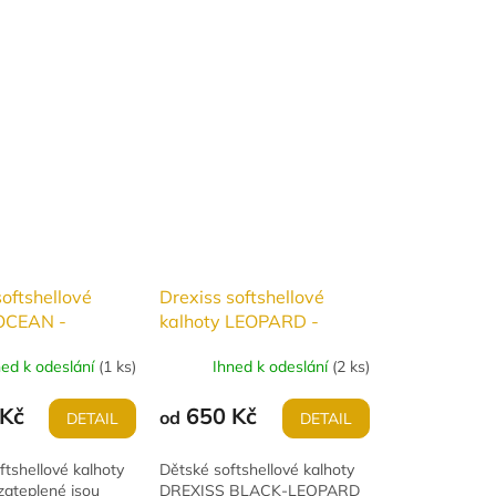
softshellové
Drexiss softshellové
 OCEAN -
kalhoty LEOPARD -
ENÉ
JARO/PODZIM
ned k odeslání
(
1 ks
)
Ihned k odeslání
(
2 ks
)
Kč
650 Kč
od
DETAIL
DETAIL
ftshellové kalhoty
Dětské softshellové kalhoty
ateplené jsou
DREXISS BLACK-LEOPARD