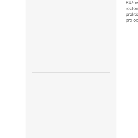
Růžov
roztom
prakti
pro oc
automo
Snadn
sedačk