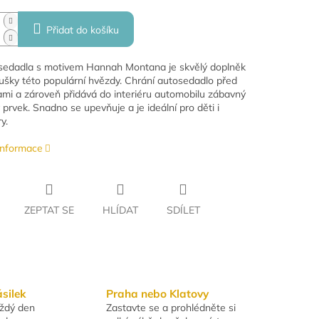
Přidat do košíku
sedadla s motivem Hannah Montana je skvělý doplněk
ušky této populární hvězdy. Chrání autosedadlo před
ami a zároveň přidává do interiéru automobilu zábavný
 prvek. Snadno se upevňuje a je ideální pro děti i
y.
 informace
ZEPTAT SE
HLÍDAT
SDÍLET
ásilek
Praha nebo Klatovy
aždý den
Zastavte se a prohlédněte si