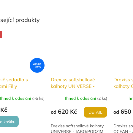
sející produkty
499 Kč
–70 %
ič sedadla s
Drexiss softshellové
Drexiss 
mi Filly
kalhoty UNIVERSE -
kalhoty
JARO/PODZIM
ZATEPL
Ihned k odeslání
(
>5 ks
)
Ihned k odeslání
(
2 ks
)
Ih
 Kč
620 Kč
650 
od
od
DETAIL
o košíku
Drexiss softshellové kalhoty
Drexiss so
UNIVERSE - JARO/PODZIM
OCEAN - z