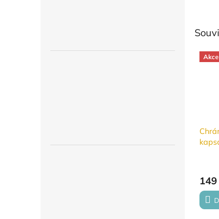
Souvi
Akce
Chrán
kapsa
149
D