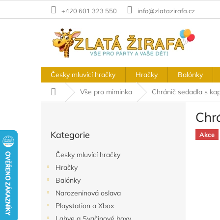
Přejít
+420 601 323 550
info@zlatazirafa.cz
na
obsah
Česky mluvící hračky
Hračky
Balónky
Domů
Vše pro miminka
Chránič sedadla s k
P
Chr
o
Přeskočit
s
Kategorie
kategorie
Akce
t
r
Česky mluvící hračky
a
Hračky
n
Balónky
n
í
Narozeninová oslava
p
Playstation a Xbox
a
Lahve a Svačinové boxy