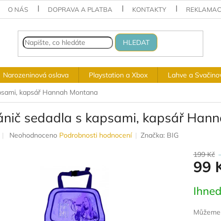
O NÁS
DOPRAVA A PLATBA
KONTAKTY
REKLAMAC
HLEDAT
Narozeninová oslava
Playstation a Xbox
Lahve a Svačino
apsami, kapsář Hannah Montana
ánič sedadla s kapsami, kapsář Han
Průměrné
Neohodnoceno
Podrobnosti hodnocení
Značka:
BIG
hodnocení
produktu
199 Kč
99 
je
0,0
z
Měrná
Ihned
5
cena:
hvězdiček.
Můžeme d