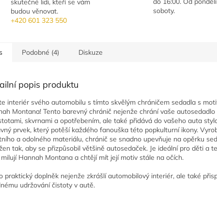
do 16:00. Od pondělí
skutečné lidi, kteří se vám
soboty.
budou věnovat.
+420 601 323 550
s
Podobné (4)
Diskuze
ailní popis produktu
te interiér svého automobilu s tímto skvělým chráničem sedadla s mot
ah Montana! Tento barevný chránič nejenže chrání vaše autosedadlo
stotami, skvrnami a opotřebením, ale také přidává do vašeho auta styl
vný prvek, který potěší každého fanouška této popkulturní ikony. Vyro
itního a odolného materiálu, chránič se snadno upevňuje na opěrku sed
žen tak, aby se přizpůsobil většině autosedaček. Je ideální pro děti a t
í milují Hannah Montana a chtějí mít její motiv stále na očích.
o praktický doplněk nejenže zkrášlí automobilový interiér, ale také přis
nému udržování čistoty v autě.