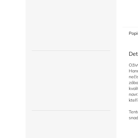
Popi
Det
Oživ
Hann
neči
zába
kval
navr
kteř
Tent
snad