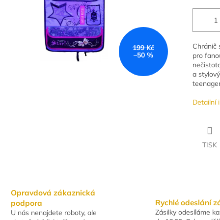
Chránič 
199 Kč
–50 %
pro fano
nečistot
a stylový
teenager
Detailní
TISK
Opravdová zákaznická
Rychlé odeslání z
podpora
Zásilky odesíláme k
U nás nenajdete roboty, ale