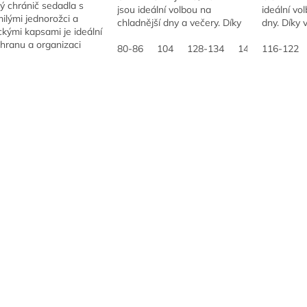
ý chránič sedadla s
jsou ideální volbou na
ideální vo
ilými jednorožci a
chladnější dny a večery. Díky
dny. Díky 
ckými kapsami je ideální
vodnímu sloupci 18 000 mm
000 mm a 
hranu a organizaci
a paropropustnosti 12 000
80-86
104
128-134
140-146
g/m²/24 h 
116-122
152
bilového interiéru.
g/m²/24 h poskytují...
pohodlí...
o se upevňuje, chrání
u před...