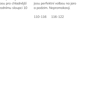
lbou pro chladnější
jsou perfektní volbou na jaro
vodnímu sloupci 10
a podzim. Nepromokavý,
prodyšnosti 3 000
větruodolný a prodyšný
udrží děti v suchu a
-158
materiál (vodní sloupec 18
110-116
116-122
000 mm, paropropustnost...